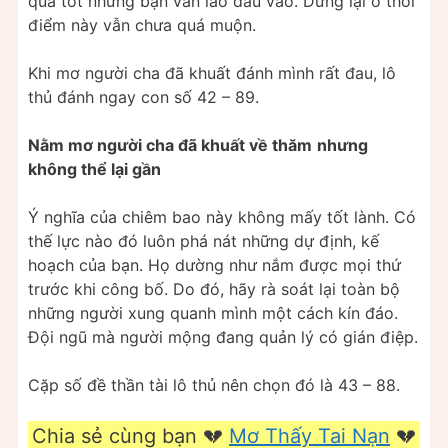
quả tốt nhưng bạn vẫn lao đầu vào. Dừng lại ở thời
điểm này vẫn chưa quá muộn.
Khi mơ người cha đã khuất đánh mình rất đau, lô
thủ đánh ngay con số 42 – 89.
Nằm mơ người cha đã khuất về thăm
nhưng
không thể lại gần
Ý nghĩa của chiêm bao này không mấy tốt lành. Có
thế lực nào đó luôn phá nát những dự định, kế
hoạch của bạn. Họ dường như nắm được mọi thứ
trước khi công bố. Do đó, hãy rà soát lại toàn bộ
những người xung quanh mình một cách kín đáo.
Đội ngũ mà người mộng đang quản lý có gián điệp.
Cặp số đề thần tài lô thủ nên chọn đó là 43 – 88.
Chia sẻ cùng bạn 💔
Mơ Thấy Tai Nạn
💔