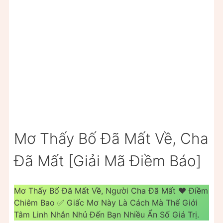
Mơ Thấy Bố Đã Mất Về, Cha
Đã Mất [Giải Mã Điềm Báo]
Mơ Thấy Bố Đã Mất Về, Người Cha Đã Mất ❤️️ Điềm
Chiêm Bao ✅ Giấc Mơ Này Là Cách Mà Thế Giới
Tâm Linh Nhắn Nhủ Đến Bạn Nhiều Ẩn Số Giá Trị.