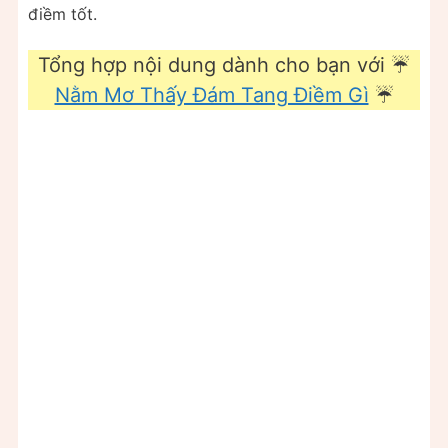
điềm tốt.
Tổng hợp nội dung dành cho bạn với ☔
Nằm Mơ Thấy Đám Tang Điềm Gì
☔