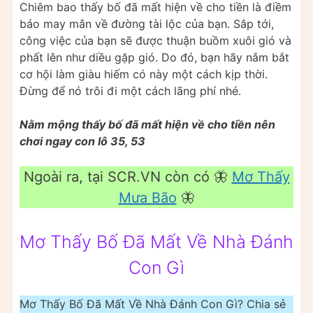
Chiêm bao thấy bố đã mất hiện về cho tiền là điềm
báo may mắn về đường tài lộc của bạn. Sắp tới,
công việc của bạn sẽ được thuận buồm xuôi gió và
phất lên như diều gặp gió. Do đó, bạn hãy nắm bắt
cơ hội làm giàu hiếm có này một cách kịp thời.
Đừng để nó trôi đi một cách lãng phí nhé.
Nằm mộng thấy bố đã mất hiện về cho tiền nên
chơi ngay con lô 35, 53
Ngoài ra, tại SCR.VN còn có 🦋
Mơ Thấy
Mưa Bão
🦋
Mơ Thấy Bố Đã Mất Về Nhà Đánh
Con Gì
Mơ Thấy Bố Đã Mất Về Nhà Đánh Con Gì? Chia sẻ