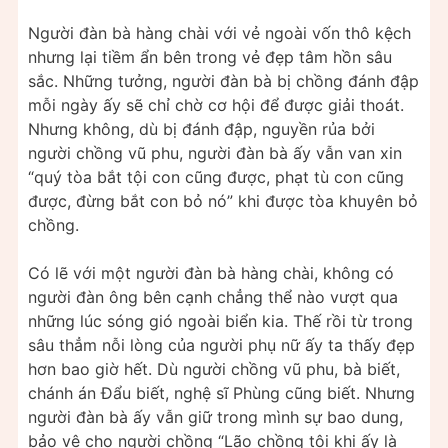
Người đàn bà hàng chài với vẻ ngoài vốn thô kệch
nhưng lại tiềm ẩn bên trong vẻ đẹp tâm hồn sâu
sắc. Những tưởng, người đàn bà bị chồng đánh đập
mỗi ngày ấy sẽ chỉ chờ cơ hội để được giải thoát.
Nhưng không, dù bị đánh đập, nguyền rủa bởi
người chồng vũ phu, người đàn bà ấy vẫn van xin
“quý tòa bắt tội con cũng được, phạt tù con cũng
được, đừng bắt con bỏ nó” khi được tòa khuyên bỏ
chồng.
Có lẽ với một người đàn bà hàng chài, không có
người đàn ông bên cạnh chẳng thể nào vượt qua
những lúc sóng gió ngoài biển kia. Thế rồi từ trong
sâu thẳm nỗi lòng của người phụ nữ ấy ta thấy đẹp
hơn bao giờ hết. Dù người chồng vũ phu, bà biết,
chánh án Đẩu biết, nghệ sĩ Phùng cũng biết. Nhưng
người đàn bà ấy vẫn giữ trong mình sự bao dung,
bảo vệ cho người chồng “Lão chồng tôi khi ấy là