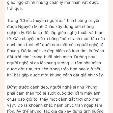
giác ngộ chính những chân lý mà nhân vật được
trải qua.
Trong “Chiếc thuyền ngoài xa”, tình huống truyện
được Nguyễn Minh Châu xây dựng bởi những
nghịch lý. Đó là sự đối lập giữa nghệ thuật và thực
tế. Câu chuyện mở ra bằng “bức tranh mực tàu của
danh họa thời cổ” dưới con mắt của người nghệ sĩ
Phùng. Đó là một vẻ đẹp hiếm có khó tìm, là “cảnh
đắt trời cho” trong buổi bình minh. Dường như
người nghệ sĩ òa lên sung sướng vì tâm hồn mình
được gột rửa, trở nên trong trẻo hơn bao giờ hết
khi bắt gặp được một khung cảnh đắt giá như vậy.
Đứng trước cảnh đẹp, người nghệ sĩ như Phùng
phải cảm thán “có lẽ suốt cuộc đời cầm máy ảnh
chưa bao giờ tôi thấy một cảnh đắt trời cho như
vậy”. Đó là khoảnh khắc hạnh phúc tràn ngập tâm
hồn. Ấy thế nhưng, tác giả đã xây dựng tình huống