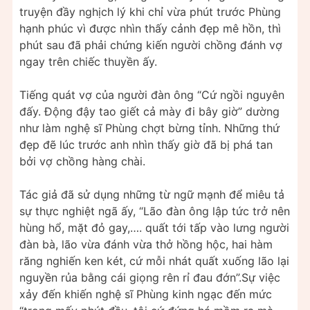
truyện đầy nghịch lý khi chỉ vừa phút trước Phùng
hạnh phúc vì được nhìn thấy cảnh đẹp mê hồn, thì
phút sau đã phải chứng kiến người chồng đánh vợ
ngay trên chiếc thuyền ấy.
Tiếng quát vợ của người đàn ông “Cứ ngồi nguyên
đấy. Động đậy tao giết cả mày đi bây giờ” dường
như làm nghệ sĩ Phùng chợt bừng tỉnh. Những thứ
đẹp đẽ lúc trước anh nhìn thấy giờ đã bị phá tan
bởi vợ chồng hàng chài.
Tác giả đã sử dụng những từ ngữ mạnh để miêu tả
sự thực nghiệt ngã ấy, “Lão đàn ông lập tức trở nên
hùng hổ, mặt đỏ gay,…. quất tới tấp vào lưng người
đàn bà, lão vừa đánh vừa thở hồng hộc, hai hàm
răng nghiến ken két, cứ mỗi nhát quất xuống lão lại
nguyền rủa bằng cái giọng rên rỉ đau đớn”.Sự việc
xảy đến khiến nghệ sĩ Phùng kinh ngạc đến mức