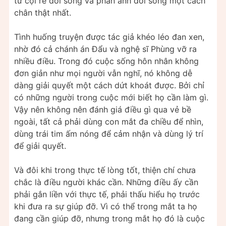
từ cội rễ đời sống và phản ánh đời sống một cách
chân thật nhất.
Tình huống truyện được tác giả khéo léo đan xen,
nhờ đó cả chánh án Đẩu và nghệ sĩ Phùng vỡ ra
nhiều điều. Trong đó cuộc sống hôn nhân không
đơn giản như mọi người vẫn nghĩ, nó không dễ
dàng giải quyết một cách dứt khoát được. Bởi chỉ
có những người trong cuộc mới biết họ cần làm gì.
Vậy nên không nên đánh giá điều gì qua vẻ bề
ngoài, tất cả phải dùng con mắt đa chiều để nhìn,
dùng trái tim ấm nóng để cảm nhận và dùng lý trí
để giải quyết.
Và đôi khi trong thực tế lòng tốt, thiện chí chưa
chắc là điều người khác cần. Những điều ấy cần
phải gắn liền với thực tế, phải thấu hiểu họ trước
khi đưa ra sự giúp đỡ. Vì có thể trong mắt ta họ
đang cần giúp đỡ, nhưng trong mắt họ đó là cuộc