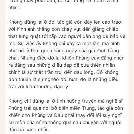
“trong mấy phút đầu, tôi cứ đứng há mồm ra mà
nhìn”.
Không dừng lại ở đó, tác giả còn đẩy lên cao trào
với hình ảnh thằng con chạy vụt đến giằng chiếc
thắt lưng quật tới tấp vào người đàn ông để bảo vệ
mẹ. Sự việc ấy không chỉ xảy ra một lần, mà hình
như nó là thói quen hàng ngày của gia đình hàng
chài. Nhưng điều đó lại khiến Phùng cay đắng nhận
ra đằng sau những điều đẹp đẽ của thiên nhiên
chính là sự thật trần trụi đến đau lòng. Đó không
đơn thuần là sự nghèo đói nữa, đó là những điều
trái với luân thường đạo lý.
Không chỉ dừng lại ở tình huống truyện mà nghệ sĩ
Phùng trải qua nơi bờ biển miền Trung, tác giả còn
khiến cho Phùng và Đẩu phải thay đổi lối suy nghĩ
cũ mòn của mình thông qua câu chuyện với người
đàn bà hàng chài.