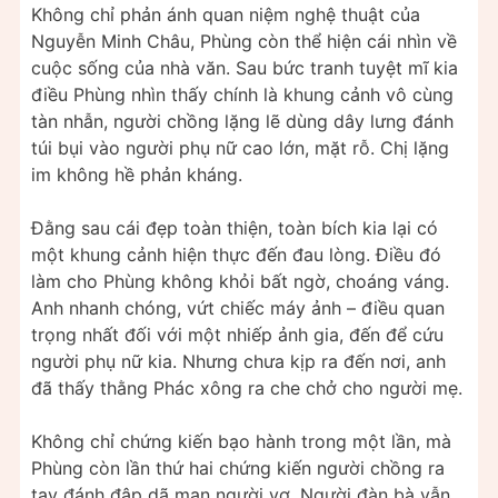
Không chỉ phản ánh quan niệm nghệ thuật của
Nguyễn Minh Châu, Phùng còn thể hiện cái nhìn về
cuộc sống của nhà văn. Sau bức tranh tuyệt mĩ kia
điều Phùng nhìn thấy chính là khung cảnh vô cùng
tàn nhẫn, người chồng lặng lẽ dùng dây lưng đánh
túi bụi vào người phụ nữ cao lớn, mặt rỗ. Chị lặng
im không hề phản kháng.
Đằng sau cái đẹp toàn thiện, toàn bích kia lại có
một khung cảnh hiện thực đến đau lòng. Điều đó
làm cho Phùng không khỏi bất ngờ, choáng váng.
Anh nhanh chóng, vứt chiếc máy ảnh – điều quan
trọng nhất đối với một nhiếp ảnh gia, đến để cứu
người phụ nữ kia. Nhưng chưa kịp ra đến nơi, anh
đã thấy thằng Phác xông ra che chở cho người mẹ.
Không chỉ chứng kiến bạo hành trong một lần, mà
Phùng còn lần thứ hai chứng kiến người chồng ra
tay đánh đập dã man người vợ. Người đàn bà vẫn