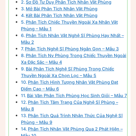
Sơ Đồ Tư Duy Phân Tích Nhân Vật Phùng
Mở Bài Phân Tích Nhân Vật Phùng
Kết Bài Phân Tích Nhân Vật Phùng
Phân Tích Chiếc Thuyền Ngoài Xa Nhân Vật
Phùng – Mẫu 1
Phân Tích Nhân Vật Nghệ Sĩ Phùng Hay Nhất –
Mẫu 2
Phân Tích Nghệ Sĩ Phùng Ngắn Gọn – Mẫu 3
Phân Tích Nv Phùng Trong Chiếc Thuyền Ngoài
Xa Đặc Sắc – Mẫu 4
Bài Phân Tích Nghệ Sĩ Phùng Trong Chiếc
Thuyền Ngoài Xa Chọn Lọc – Mẫu 5
Phân Tích Hình Tượng Nhân Vật Phùng Đạt
Điểm Cao – Mẫu 6
Bài Văn Phân Tích Phùng Học Sinh Giỏi – Mẫu 7
Phân Tích Tâm Trạng Của Nghệ Sĩ Phùng –
Mẫu 8
Phân Tích Quá Trình Nhận Thức Của Nghệ Sĩ
Phùng – Mẫu 9
Phân Tích Nhân Vật Phùng Qua 2 Phát Hiện –
Mẫu 10