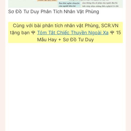
Sơ Đồ Tư Duy Phân Tích Nhân Vật Phùng
Cùng với bài phân tích nhân vật Phùng, SCR.VN
tặng bạn 🌹
Tóm Tắt Chiếc Thuyền Ngoài Xa
🌹 15
Mẫu Hay + Sơ Đồ Tư Duy