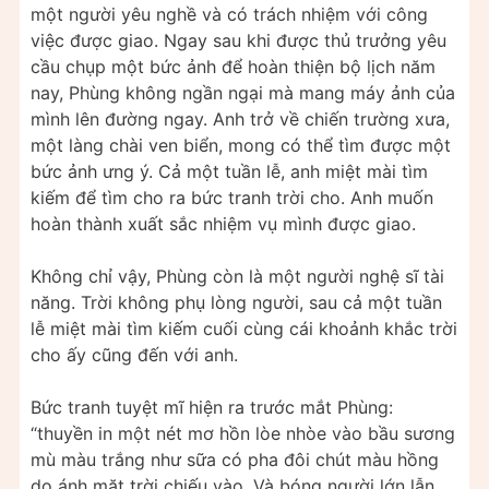
một người yêu nghề và có trách nhiệm với công
việc được giao. Ngay sau khi được thủ trưởng yêu
cầu chụp một bức ảnh để hoàn thiện bộ lịch năm
nay, Phùng không ngần ngại mà mang máy ảnh của
mình lên đường ngay. Anh trở về chiến trường xưa,
một làng chài ven biển, mong có thể tìm được một
bức ảnh ưng ý. Cả một tuần lễ, anh miệt mài tìm
kiếm để tìm cho ra bức tranh trời cho. Anh muốn
hoàn thành xuất sắc nhiệm vụ mình được giao.
Không chỉ vậy, Phùng còn là một người nghệ sĩ tài
năng. Trời không phụ lòng người, sau cả một tuần
lễ miệt mài tìm kiếm cuối cùng cái khoảnh khắc trời
cho ấy cũng đến với anh.
Bức tranh tuyệt mĩ hiện ra trước mắt Phùng:
“thuyền in một nét mơ hồn lòe nhòe vào bầu sương
mù màu trắng như sữa có pha đôi chút màu hồng
do ánh mặt trời chiếu vào. Và bóng người lớn lẫn