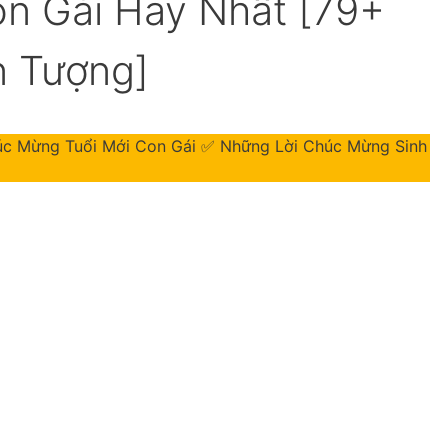
on Gái Hay Nhất [79+
n Tượng]
húc Mừng Tuổi Mới Con Gái ✅ Những Lời Chúc Mừng Sinh