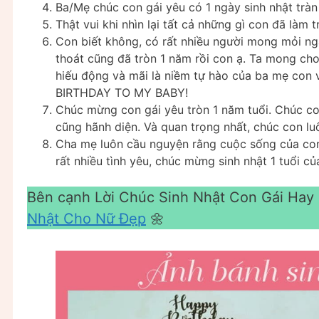
Ba/Mẹ chúc con gái yêu có 1 ngày sinh nhật tràn
Thật vui khi nhìn lại tất cả những gì con đã làm tr
Con biết không, có rất nhiều người mong mỏi ng
thoát cũng đã tròn 1 năm rồi con ạ. Ta mong ch
hiếu động và mãi là niềm tự hào của ba mẹ con
BIRTHDAY TO MY BABY!
Chúc mừng con gái yêu tròn 1 năm tuổi. Chúc co
cũng hãnh diện. Và quan trọng nhất, chúc con lu
Cha mẹ luôn cầu nguyện rằng cuộc sống của con 
rất nhiều tình yêu, chúc mừng sinh nhật 1 tuổi củ
Bên cạnh Lời Chúc Sinh Nhật Con Gái Hay
Nhật Cho Nữ Đẹp
🌼