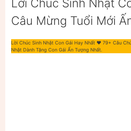
Lời Chúc Sinh Nhật C
Câu Mừng Tuổi Mới Ấ
Lời Chúc Sinh Nhật Con Gái Hay Nhất ❤️️ 79+ Câu C
Nhật Dành Tặng Con Gái Ấn Tượng Nhất.