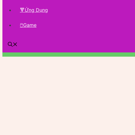
🔻Ứng Dụng
🖱Game