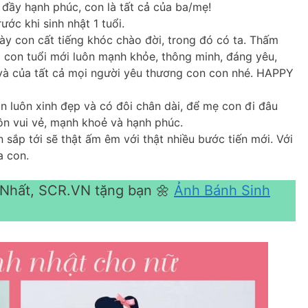
 đầy hạnh phúc, con là tất cả của ba/mẹ!
ước khi sinh nhật 1 tuổi.
ày con cất tiếng khóc chào đời, trong đó có ta. Thấm
o con tuổi mới luôn mạnh khỏe, thông minh, đáng yêu,
 và của tất cả mọi người yêu thương con con nhé. HAPPY
n luôn xinh đẹp và có đôi chân dài, để mẹ con đi đâu
ôn vui vẻ, mạnh khoẻ và hạnh phúc.
sắp tới sẽ thật ấm êm với thật nhiều bước tiến mới. Với
a con.
 Nhất, SCR.VN tặng bạn 🌼
Ảnh Bánh Sinh