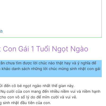
nh
 Con Gái 1 Tuổi Ngọt Ngào
ẫn chưa tìm được lời chúc nào thật hay và ý nghĩa để
 khảo danh sách những lời chúc mừng sinh nhật con gái
i đến cô bé ngọt ngào nhất thế gian này.
Nụ cười của con mang đến nhiều niềm vui và niềm hạnh
ho con vô số lý do để mỉm cười và vui vẻ.
sinh nhật đầu tiên của con.