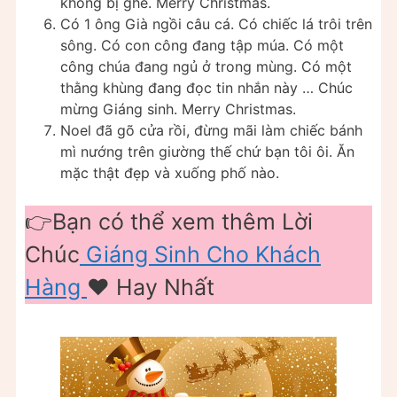
không bị ghẻ. Merry Christmas.
Có 1 ông Già ngồi câu cá. Có chiếc lá trôi trên
sông. Có con công đang tập múa. Có một
công chúa đang ngủ ở trong mùng. Có một
thằng khùng đang đọc tin nhắn này … Chúc
mừng Giáng sinh. Merry Christmas.
Noel đã gõ cửa rồi, đừng mãi làm chiếc bánh
mì nướng trên giường thế chứ bạn tôi ôi. Ăn
mặc thật đẹp và xuống phố nào.
👉Bạn có thể xem thêm Lời
Chúc
Giáng Sinh Cho Khách
Hàng
❤️️ Hay Nhất