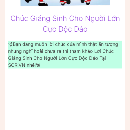
Chúc Giáng Sinh Cho Người Lớn
Cực Độc Đáo
🎅Bạn đang muốn lời chúc của mình thật ấn tượng
nhưng nghĩ hoài chưa ra thì tham khảo Lời Chúc
Giáng Sinh Cho Người Lớn Cực Độc Đáo Tại
SCR.VN nhé!🎅