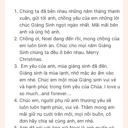
Chúng ta đã bên nhau những năm tháng thanh
xuân, gửi tới anh, chồng yêu của em những lời
chúc Giáng Sinh ngọt ngào nhất. Mãi mãi bên
anh và ủng hộ anh.
Chồng ơi, Noel đang đến rồi, mong chồng của
em luôn bình an. Chúc cho mọi năm Giáng
Sinh chúng ta đều ở bên nhau. Merry
Christmas.
Em yêu của anh, mùa giáng sinh đã đến.
Giáng sinh là mùa lạnh, nhớ mặc áo ấm vào
em nhé. Chúc em một mùa Giáng sinh vui vẻ
và hạnh phúc trong tình yêu của Chúa. I love u
so much…and forever….
Chúc em, người phụ nữ anh thương yêu sẽ
luôn luôn hạnh phúc, vui vẻ. Thầm mong em
mãi giữ nụ cười trên môi, mọi nỗi buồn, cô
đơn hãy chia sẻ cùng anh, em nhé.
Anh đã nói với ông già Noel là anh muốn có