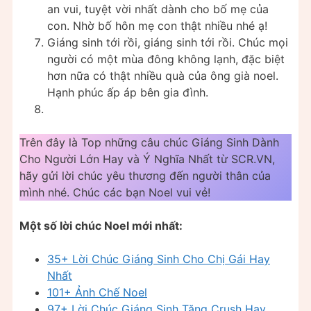
an vui, tuyệt vời nhất dành cho bố mẹ của
con. Nhờ bố hôn mẹ con thật nhiều nhé ạ!
Giáng sinh tới rồi, giáng sinh tới rồi. Chúc mọi
người có một mùa đông không lạnh, đặc biệt
hơn nữa có thật nhiều quà của ông già noel.
Hạnh phúc ấp áp bên gia đình.
Trên đây là Top những câu chúc Giáng Sinh Dành
Cho Người Lớn Hay và Ý Nghĩa Nhất từ SCR.VN,
hãy gửi lời chúc yêu thương đến người thân của
mình nhé. Chúc các bạn Noel vui vẻ!
Một số lời chúc Noel mới nhất:
35+ Lời Chúc Giáng Sinh Cho Chị Gái Hay
Nhất
101+ Ảnh Chế Noel
97+ Lời Chúc Giáng Sinh Tặng Crush Hay