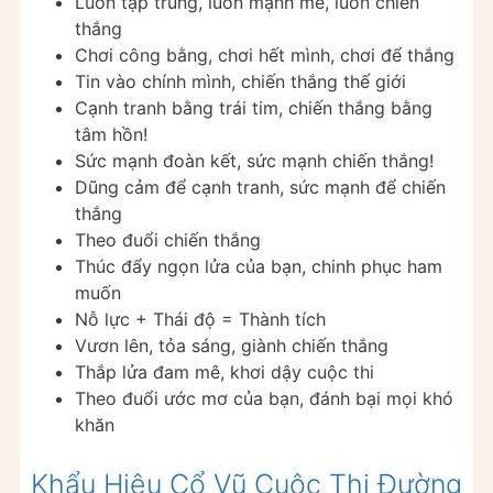
Luôn tập trung, luôn mạnh mẽ, luôn chiến
thắng
Chơi công bằng, chơi hết mình, chơi để thắng
Tin vào chính mình, chiến thắng thế giới
Cạnh tranh bằng trái tim, chiến thắng bằng
tâm hồn!
Sức mạnh đoàn kết, sức mạnh chiến thắng!
Dũng cảm để cạnh tranh, sức mạnh để chiến
thắng
Theo đuổi chiến thắng
Thúc đẩy ngọn lửa của bạn, chinh phục ham
muốn
Nỗ lực + Thái độ = Thành tích
Vươn lên, tỏa sáng, giành chiến thắng
Thắp lửa đam mê, khơi dậy cuộc thi
Theo đuổi ước mơ của bạn, đánh bại mọi khó
khăn
Khẩu Hiệu Cổ Vũ Cuộc Thi Đường