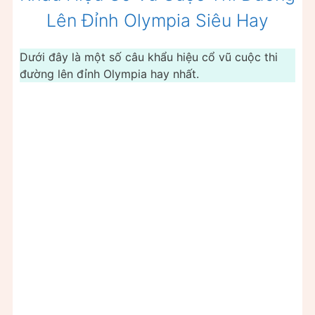
Lên Đỉnh Olympia Siêu Hay
Dưới đây là một số câu khẩu hiệu cổ vũ cuộc thi
đường lên đỉnh Olympia hay nhất.