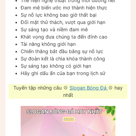
Thể hiện nghệ thuật trong mỗi đường nét
Đam mê biến ước mơ thành hiện thực
Sự nỗ lực không bao giờ thất bại
Đối mặt thử thách, vượt qua giới hạn
Sự sáng tạo và niềm đam mê
Khát vọng đưa chúng ta đến đỉnh cao
Tài năng không giới hạn
Chiến thắng bắt đầu bằng sự nỗ lực
Sự đoàn kết là chìa khóa thành công
Sự sáng tạo không có giới hạn
Hãy ghi dấu ấn của bạn trong lịch sử
Tuyển tập những câu 💠
Slogan Bóng Đá
💠 hay
nhất