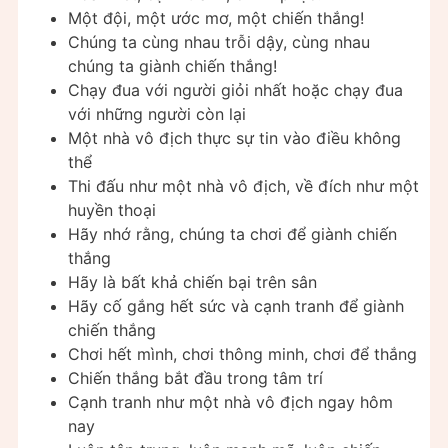
Một đội, một ước mơ, một chiến thắng!
Chúng ta cùng nhau trỗi dậy, cùng nhau
chúng ta giành chiến thắng!
Chạy đua với người giỏi nhất hoặc chạy đua
với những người còn lại
Một nhà vô địch thực sự tin vào điều không
thể
Thi đấu như một nhà vô địch, về đích như một
huyền thoại
Hãy nhớ rằng, chúng ta chơi để giành chiến
thắng
Hãy là bất khả chiến bại trên sân
Hãy cố gắng hết sức và cạnh tranh để giành
chiến thắng
Chơi hết mình, chơi thông minh, chơi để thắng
Chiến thắng bắt đầu trong tâm trí
Cạnh tranh như một nhà vô địch ngay hôm
nay