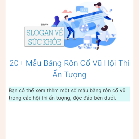
20+ Mẫu Băng Rôn Cổ Vũ Hội Thi
Ấn Tượng
Bạn có thể xem thêm một số mẫu băng rôn cổ vũ
trong các hội thi ấn tượng, độc đáo bên dưới.