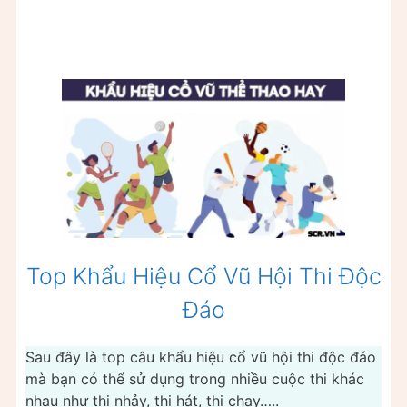
Top Khẩu Hiệu Cổ Vũ Hội Thi Độc
Đáo
Sau đây là top câu khẩu hiệu cổ vũ hội thi độc đáo
mà bạn có thể sử dụng trong nhiều cuộc thi khác
nhau như thi nhảy, thi hát, thi chạy…..