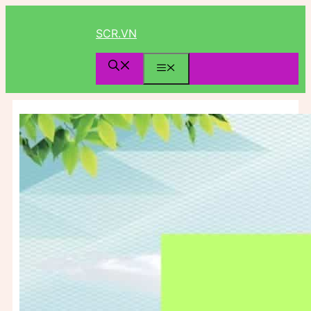
Chuyển
đến
SCR.VN
nội
dung
Menu