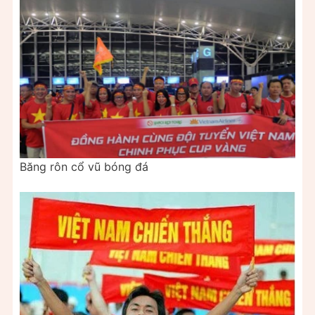
Băng rôn cổ vũ bóng đá