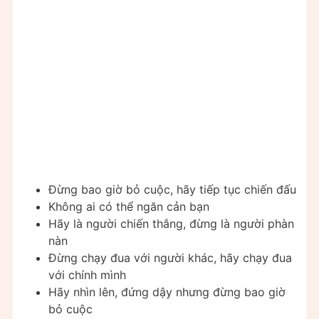
Đừng bao giờ bỏ cuộc, hãy tiếp tục chiến đấu
Không ai có thể ngăn cản bạn
Hãy là người chiến thắng, đừng là người phàn
nàn
Đừng chạy đua với người khác, hãy chạy đua
với chính mình
Hãy nhìn lên, đứng dậy nhưng đừng bao giờ
bỏ cuộc