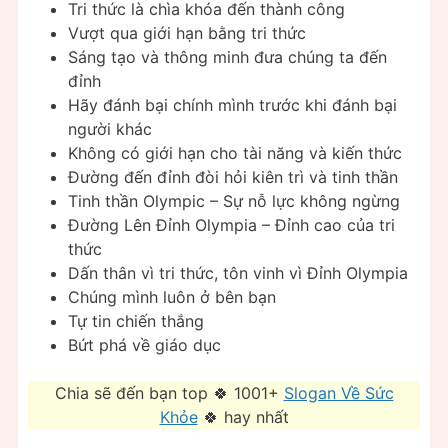
Tri thức là chìa khóa đến thành công
Vượt qua giới hạn bằng tri thức
Sáng tạo và thông minh đưa chúng ta đến
đỉnh
Hãy đánh bại chính mình trước khi đánh bại
người khác
Không có giới hạn cho tài năng và kiến thức
Đường đến đỉnh đòi hỏi kiên trì và tinh thần
Tinh thần Olympic – Sự nỗ lực không ngừng
Đường Lên Đỉnh Olympia – Đỉnh cao của tri
thức
Dấn thân vì tri thức, tôn vinh vì Đỉnh Olympia
Chúng mình luôn ở bên bạn
Tự tin chiến thắng
Bứt phá về giáo dục
Chia sẽ đến bạn top 🍀 1001+
Slogan Về Sức
Khỏe
🍀 hay nhất