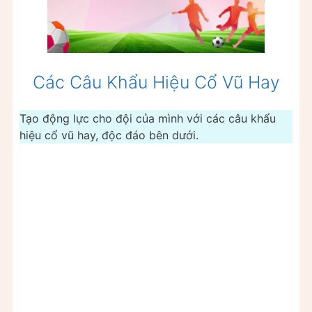
Các Câu Khẩu Hiệu Cổ Vũ Hay
Tạo động lực cho đội của mình với các câu khẩu
hiệu cổ vũ hay, độc đáo bên dưới.