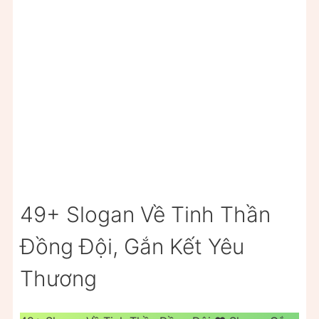
49+ Slogan Về Tinh Thần
Đồng Đội, Gắn Kết Yêu
Thương