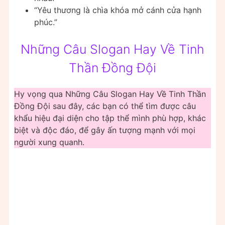
“Yêu thương là chìa khóa mở cánh cửa hạnh
phúc.”
Những Câu Slogan Hay Về Tinh
Thần Đồng Đội
Hy vọng qua Những Câu Slogan Hay Về Tinh Thần
Đồng Đội sau đây, các bạn có thể tìm được câu
khẩu hiệu đại diện cho tập thể mình phù hợp, khác
biệt và độc đáo, để gây ấn tượng mạnh với mọi
người xung quanh.