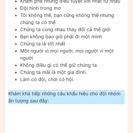
Khám phá những điều tuyệt vời nhất từ nhau
Đội hình trong mơ
Tôi không thể, bạn cũng không thể nhưng
chúng ta có thể
Chúng ta cùng nhau thay đổi cả thế giới
Bạn không bao giờ phải đi một mình
Chúng ta là tốt nhất
Một người vì mọi người, mọi người vì một
người
Không điều gì có thể giữ chúng ta
Chúng ta mãi là một gia đình.
Làm có đội, chơi có hội.
Khám khá tiếp những câu khẩu hiệu cho đội nhóm
ấn tượng sau đây: