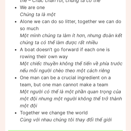
thể – Chắc chắn rồi, chúng ta có thể
We are one
Chúng ta là một
Alone we can do so litter, together we can do
so much
Một mình chúng ta làm ít hơn, nhưng đoàn kết
chúng ta có thể làm được rất nhiều
A boat doesn’t go forward if each one is
rowing their own way
Một chiếc thuyền không thể tiến về phía trước
nếu mỗi người chèo theo một cách riêng
One man can be a crucial ingredient on a
team, but one man cannot make a team
Một người có thể là một phần quan trọng của
một đội nhưng một người không thể trở thành
một đội
Together we change the world
Cùng với nhau chúng tôi thay đổi thế giới