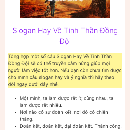
Slogan Hay Về Tinh Thần Đồng
Đội
Tổng hợp một số câu Slogan Hay Về Tinh Thần
Đồng Đội sẽ có thể truyền cảm hứng giúp mọi
người làm việc tốt hơn. Nếu bạn còn chưa tìm được
cho mình câu slogan hay và ý nghĩa thì hãy theo
dõi ngay dưới đây nhé.
Một mình, ta làm được rất ít; cùng nhau, ta
làm được rất nhiều.
Nơi nào có sự đoàn kết, nơi đó có chiến
thắng.
Đoàn kết, đoàn kết, đại đoàn kết. Thành công,