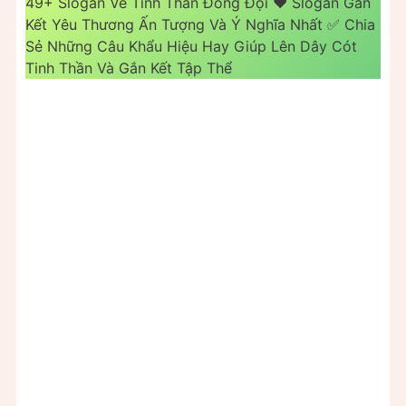
49+ Slogan Về Tinh Thần Đồng Đội ❤️️ Slogan Gắn
Kết Yêu Thương Ấn Tượng Và Ý Nghĩa Nhất ✅ Chia
Sẻ Những Câu Khẩu Hiệu Hay Giúp Lên Dây Cót
Tinh Thần Và Gắn Kết Tập Thể