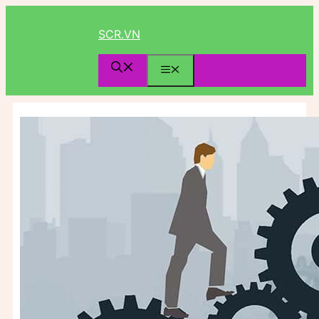
Chuyển
đến
SCR.VN
nội
dung
Menu