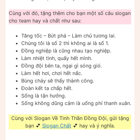
Cùng với đó, tặng thêm cho bạn một số câu slogan
cho team hay và chất như sau:
Tăng tốc – Bứt phá – Làm chủ tương lai.
Chúng tôi là số 2 thì không ai là số 1.
Đồng nghiệp là cũng nhau tạo nghiệp.
Làm nhiệt tình, quẩy hết mình.
Đồng đội bên ta, ngại gì sóng gió.
Làm hết hơi, chơi hết nấc.
Bùng cháy sẽ thấy thành công.
Đoàn kết ta chấp hết.
Sống là tận hưởng.
Sống không dũng cảm là uổng phí thanh xuân.
Cùng với Slogan Về Tinh Thần Đồng Đội, gửi tặng
bạn 💕
Slogan Chất
💕 hay và ý nghĩa.