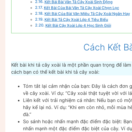
Kết Bài Bài Văn Tả Cây Xoài Sinh Động
Kết Bài Của Bài Văn Tả Cây Xoài Chọn Lọc
Kết Bài Của Bài Văn Miêu Tả Cây Xoài Ngắn Hay
Kết Bài Tả Cây Xoài Lớp 4 Tiêu Biểu
Kết Bài Cây Xoài Lớp 4 Học Sinh Giỏi
Cách Kết Bà
Kết bài khi tả cây xoài là một phần quan trọng để làm
cách bạn có thể kết bài khi tả cây xoài:
Tóm tắt lại cảm nhận của bạn: Đây là cách đơn g
về cây xoài. Ví dụ: “Cây xoài thật tuyệt vời với 
Liên kết với trải nghiệm cá nhân: Nếu bạn có một
hãy kể lại nó. Ví dụ: “Khi em còn nhỏ, mỗi mùa 
đà.”
So sánh hoặc nhấn mạnh đặc điểm đặc biệt: Bạn 
nhấn mạnh một đặc điểm đặc biệt của cây. Ví dụ