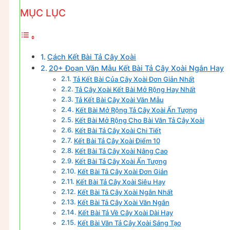
MỤC LỤC
Cách Kết Bài Tả Cây Xoài
20+ Đoạn Văn Mẫu Kết Bài Tả Cây Xoài Ngắn Hay
Tả Kết Bài Của Cây Xoài Đơn Giản Nhất
Tả Cây Xoài Kết Bài Mở Rộng Hay Nhất
Tả Kết Bài Cây Xoài Văn Mẫu
Kết Bài Mở Rộng Tả Cây Xoài Ấn Tượng
Kết Bài Mở Rộng Cho Bài Văn Tả Cây Xoài
Kết Bài Tả Cây Xoài Chi Tiết
Kết Bài Tả Cây Xoài Điểm 10
Kết Bài Tả Cây Xoài Nâng Cao
Kết Bài Tả Cây Xoài Ấn Tượng
Kết Bài Tả Cây Xoài Đơn Giản
Kết Bài Tả Cây Xoài Siêu Hay
Kết Bài Tả Cây Xoài Ngắn Nhất
Kết Bài Tả Cây Xoài Văn Ngắn
Kết Bài Tả Về Cây Xoài Dài Hay
Kết Bài Văn Tả Cây Xoài Sáng Tạo