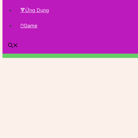
🔻Ứng Dụng
🖱Game