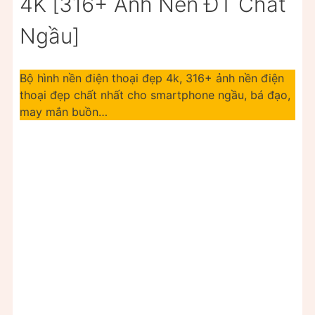
4K [316+ Ảnh Nền ĐT Chất
Ngầu]
Bộ hình nền điện thoại đẹp 4k, 316+ ảnh nền điện
thoại đẹp chất nhất cho smartphone ngầu, bá đạo,
may mắn buồn…