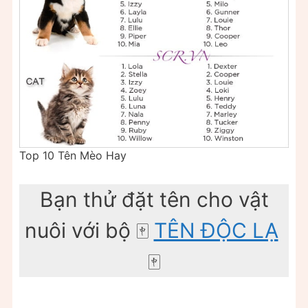
Top 10 Tên Mèo Hay
Bạn thử đặt tên cho vật
nuôi với bộ ️🀄️
TÊN ĐỘC LẠ
️
🀄️