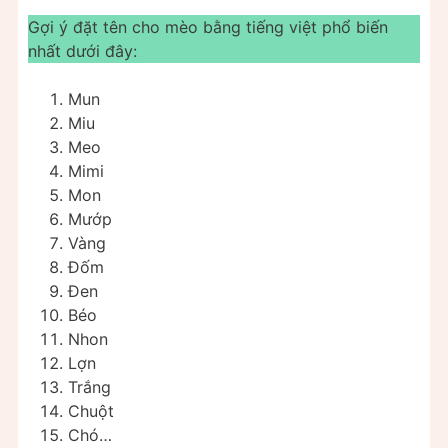
Gợi ý đặt tên cho mèo bằng tiếng việt phổ biến
nhất dưới đây:
Mun
Miu
Meo
Mimi
Mon
Mướp
Vàng
Đốm
Đen
Béo
Nhon
Lợn
Trắng
Chuột
Chó…