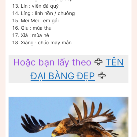
Lín : viên đá quý
Líng : linh hồn / chuông
Mei Mei : em gái
Qiu : mùa thu
Xià : mùa hè
Xiáng : chúc may mắn
Hoặc bạn lấy theo
🦅
TÊN
ĐẠI BÀNG ĐẸP
🦅