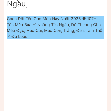
Ngầu]
Cách Đặt Tên Cho Mèo Hay Nhất 2025 ❤️ 107+
Tên Mèo Bựa ✅ Những Tên Ngầu, Dễ Thương Cho
Mèo Đực, Mèo Cái, Mèo Con, Trắng, Đen, Tam Thể
✅ Đủ Loại.