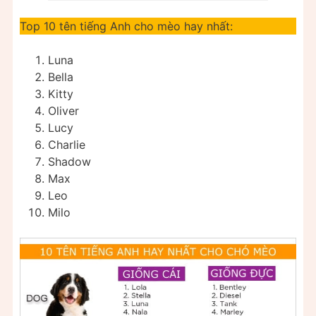
Top 10 tên tiếng Anh cho mèo hay nhất:
Luna
Bella
Kitty
Oliver
Lucy
Charlie
Shadow
Max
Leo
Milo