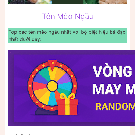
Tên Mèo Ngầu
Top các tên mèo ngầu nhất với bộ biệt hiệu bá đạo
nhất dưới đây: