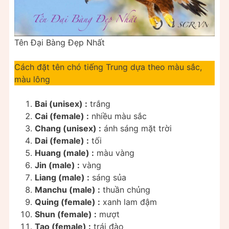
Tên Đại Bàng Đẹp Nhất
Cách đặt tên chó tiếng Trung dựa theo màu sắc,
màu lông
Bai (unisex) :
trắng
Cai (female) :
nhiều màu sắc
Chang (unisex) :
ánh sáng mặt trời
Dai (female) :
tối
Huang (male) :
màu vàng
Jin (male) :
vàng
Liang (male) :
sáng sủa
Manchu (male) :
thuần chủng
Quing (female) :
xanh lam đậm
Shun (female) :
mượt
Tao (female) :
trái đào