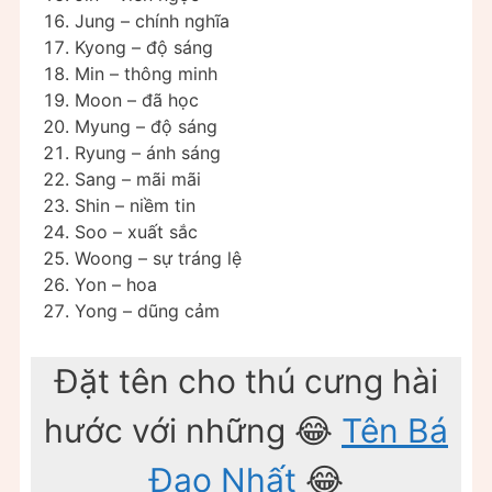
Jung – chính nghĩa
Kyong – độ sáng
Min – thông minh
Moon – đã học
Myung – độ sáng
Ryung – ánh sáng
Sang – mãi mãi
Shin – niềm tin
Soo – xuất sắc
Woong – sự tráng lệ
Yon – hoa
Yong – dũng cảm
Đặt tên cho thú cưng hài
hước với những 😂
Tên Bá
Đạo Nhất
😂