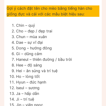
Gợi ý cách đặt tên cho mèo bằng tiếng hàn cho
giống đực và cái với các mẫu biệt hiệu sau:
Chin – quý
Cho – đẹp / đẹp trai
Chun – mùa xuân
Dae – sự vĩ đại
Dong – hướng đông
Gi – dũng cảm
Haneul – thiên đường / bầu trời
Hee – độ sáng
Hei – ân sủng và trí tuệ
Ho – lòng tốt
Hyun – đức hạnh
Iseul – sương
Ja – hấp dẫn
Ji – trí tuệ
Jin – viên ngọc