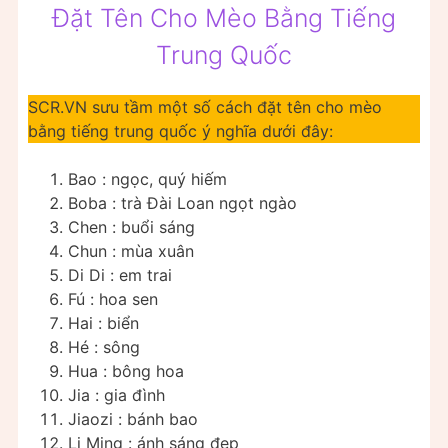
Đặt Tên Cho Mèo Bằng Tiếng
Trung Quốc
SCR.VN sưu tầm một số cách đặt tên cho mèo
bằng tiếng trung quốc ý nghĩa dưới đây:
Bao : ngọc, quý hiếm
Boba : trà Đài Loan ngọt ngào
Chen : buổi sáng
Chun : mùa xuân
Di Di : em trai
Fú : hoa sen
Hai : biển
Hé : sông
Hua : bông hoa
Jia : gia đình
Jiaozi : bánh bao
Li Ming : ánh sáng đẹp