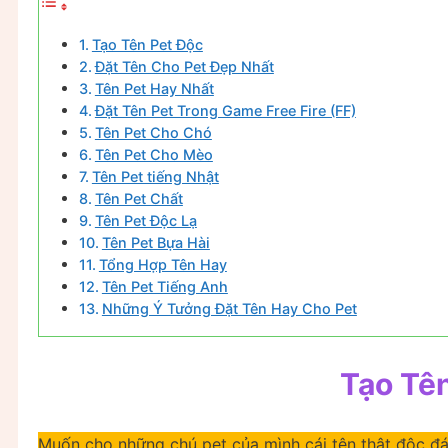
Tạo Tên Pet Độc
Đặt Tên Cho Pet Đẹp Nhất
Tên Pet Hay Nhất
Đặt Tên Pet Trong Game Free Fire (FF)
Tên Pet Cho Chó
Tên Pet Cho Mèo
Tên Pet tiếng Nhật
Tên Pet Chất
Tên Pet Độc Lạ
Tên Pet Bựa Hài
Tổng Hợp Tên Hay
Tên Pet Tiếng Anh
Những Ý Tưởng Đặt Tên Hay Cho Pet
Tạo Tê
Muốn cho những chú pet của mình cái tên thật độc đá