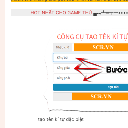
HOT NHẤT CHO GAME THỦ
▄︻┻═┳一•••
tạo tên kí tự đặc biệt