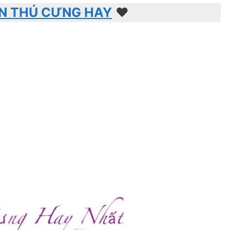
N THÚ CƯNG HAY
♥️