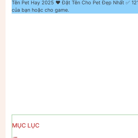
Tên Pet Hay 2025 ❤️ Đặt Tên Cho Pet Đẹp Nhất ✅ 121
của bạn hoặc cho game.
MỤC LỤC