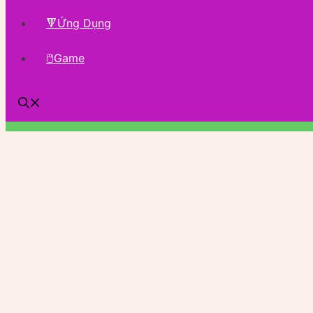
🔻Ứng Dụng
🖱Game