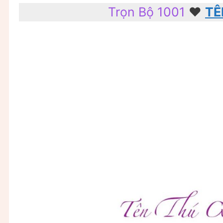
Trọn Bộ 1001
♥️
TÊ