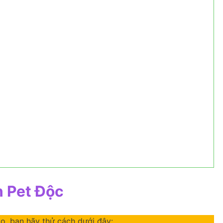
n Pet Độc
o, bạn hãy thử cách dưới đây: