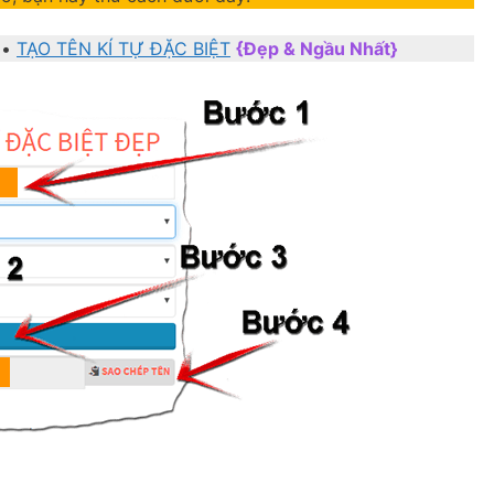
••
TẠO TÊN KÍ TỰ ĐẶC BIỆT
{Đẹp & Ngầu Nhất}