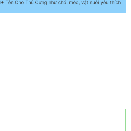
+ Tên Cho Thú Cưng như chó, mèo, vật nuôi yêu thích