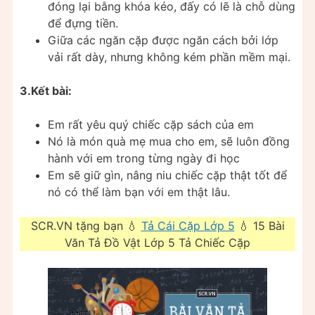
đóng lại bằng khóa kéo, đấy có lẽ là chỗ dùng
để đựng tiền.
Giữa các ngăn cặp được ngăn cách bởi lớp
vải rất dày, nhưng không kém phần mềm mại.
3.Kết bài:
Em rất yêu quý chiếc cặp sách của em
Nó là món quà mẹ mua cho em, sẽ luôn đồng
hành với em trong từng ngày đi học
Em sẽ giữ gìn, nâng niu chiếc cặp thật tốt để
nó có thể làm bạn với em thật lâu.
SCR.VN tặng bạn 💧
Tả Cái Cặp Lớp 5
💧 15 Bài
Văn Tả Đồ Vật Lớp 5 Tả Chiếc Cặp