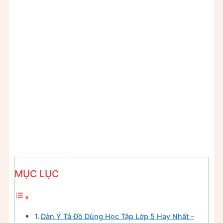
MỤC LỤC
Dàn Ý Tả Đồ Dùng Học Tập Lớp 5 Hay Nhất –