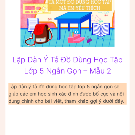
Lập Dàn Ý Tả Đồ Dùng Học Tập
Lớp 5 Ngắn Gọn – Mẫu 2
Lập dàn ý tả đồ dùng học tập lớp 5 ngắn gọn sẽ
giúp các em học sinh xác định được bố cục và nội
dung chính cho bài viết, tham khảo gợi ý dưới đây.