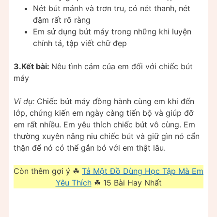
Nét bút mảnh và trơn tru, có nét thanh, nét
đậm rất rõ ràng
Em sử dụng bút máy trong những khi luyện
chính tả, tập viết chữ đẹp
3.Kết bài:
Nêu tình cảm của em đối với chiếc bút
máy
Ví dụ:
Chiếc bút máy đồng hành cùng em khi đến
lớp, chứng kiến em ngày càng tiến bộ và giúp đỡ
em rất nhiều. Em yêu thích chiếc bút vô cùng. Em
thường xuyên nâng niu chiếc bút và giữ gìn nó cẩn
thận để nó có thể gắn bó với em thật lâu.
Còn thêm gợi ý ☘
Tả Một Đồ Dùng Học Tập Mà Em
Yêu Thích
☘ 15 Bài Hay Nhất