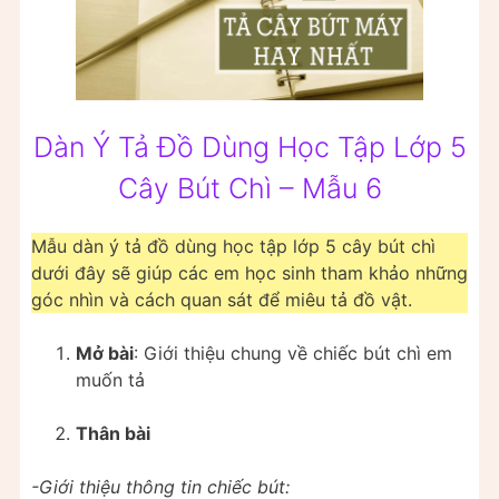
Dàn Ý Tả Đồ Dùng Học Tập Lớp 5
Cây Bút Chì – Mẫu 6
Mẫu dàn ý tả đồ dùng học tập lớp 5 cây bút chì
dưới đây sẽ giúp các em học sinh tham khảo những
góc nhìn và cách quan sát để miêu tả đồ vật.
Mở bài
: Giới thiệu chung về chiếc bút chì em
muốn tả
Thân bài
-Giới thiệu thông tin chiếc bút: