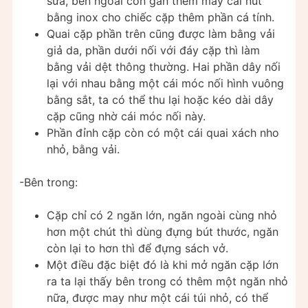
sữa, bên ngoài còn gắn thêm mấy cái nút
bằng inox cho chiếc cặp thêm phần cá tính.
Quai cặp phần trên cũng được làm bằng vải
giả da, phần dưới nối với đáy cặp thì làm
bằng vải dệt thông thường. Hai phần dây nối
lại với nhau bằng một cái móc nối hình vuông
bằng sắt, ta có thể thu lại hoặc kéo dài dây
cặp cũng nhờ cái móc nối này.
Phần đỉnh cặp còn có một cái quai xách nho
nhỏ, bằng vải.
-Bên trong:
Cặp chỉ có 2 ngăn lớn, ngăn ngoài cùng nhỏ
hơn một chút thì dùng đựng bút thước, ngăn
còn lại to hơn thì để đựng sách vở.
Một điều đặc biệt đó là khi mở ngăn cặp lớn
ra ta lại thấy bên trong có thêm một ngăn nhỏ
nữa, được may như một cái túi nhỏ, có thể