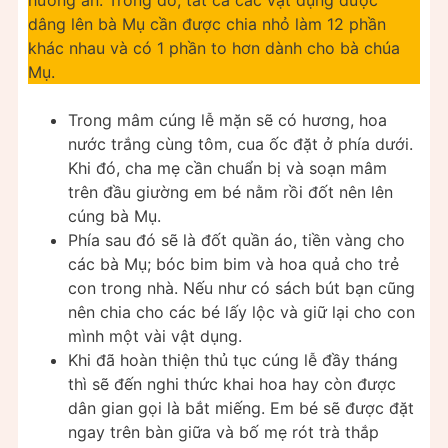
hương án. Trong đó, tất cả các vật dụng được
dâng lên bà Mụ cần được chia nhỏ làm 12 phần
khác nhau và có 1 phần to hơn dành cho bà chúa
Mụ.
Trong mâm cúng lễ mặn sẽ có hương, hoa
nước trắng cùng tôm, cua ốc đặt ở phía dưới.
Khi đó, cha mẹ cần chuẩn bị và soạn mâm
trên đầu giường em bé nằm rồi đốt nên lên
cúng bà Mụ.
Phía sau đó sẽ là đốt quần áo, tiền vàng cho
các bà Mụ; bóc bim bim và hoa quả cho trẻ
con trong nhà. Nếu như có sách bút bạn cũng
nên chia cho các bé lấy lộc và giữ lại cho con
mình một vài vật dụng.
Khi đã hoàn thiện thủ tục cúng lễ đầy tháng
thì sẽ đến nghi thức khai hoa hay còn được
dân gian gọi là bắt miếng. Em bé sẽ được đặt
ngay trên bàn giữa và bố mẹ rót trà thắp