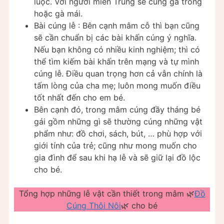
luộc. Với người miền Trung sẽ cúng gà trống
hoặc gà mái.
Bài cúng lễ : Bên cạnh mâm cỗ thì bạn cũng
sẽ cần chuẩn bị các bài khấn cúng ý nghĩa.
Nếu bạn không có nhiều kinh nghiệm; thì có
thể tìm kiếm bài khấn trên mạng và tự mình
cúng lễ. Điều quan trọng hơn cả vẫn chính là
tấm lòng của cha mẹ; luôn mong muốn điều
tốt nhất đến cho em bé.
Bên cạnh đó, trong mâm cúng đầy tháng bé
gái gồm những gì sẽ thường cúng những vật
phẩm như: đồ chơi, sách, bút, … phù hợp với
giới tính của trẻ; cũng như mong muốn cho
gia đình để sau khi hạ lễ và sẽ giữ lại đồ lộc
cho bé.
Tổng hợp những lễ vật cần thiết trong mâm 🌿
Đồ
Cúng Thôi Nôi
🌿 cho bé