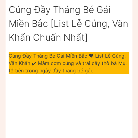
Cúng Đầy Tháng Bé Gái
Miền Bắc [List Lễ Cúng, Văn
Khấn Chuẩn Nhất]
Cúng Đầy Tháng Bé Gái Miền Bắc ❤️ List Lễ Cúng,
Văn Khấn ✔️ Mâm cơm cúng và trái cây thờ bà Mụ,
tổ tiên trong ngày đầy tháng bé gái.