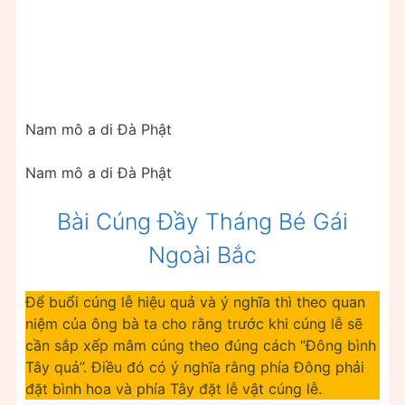
Nam mô a di Đà Phật
Nam mô a di Đà Phật
Bài Cúng Đầy Tháng Bé Gái
Ngoài Bắc
Để buổi cúng lễ hiệu quả và ý nghĩa thì theo quan
niệm của ông bà ta cho rằng trước khi cúng lễ sẽ
cần sắp xếp mâm cúng theo đúng cách “Đông bình
Tây quả”. Điều đó có ý nghĩa rằng phía Đông phải
đặt bình hoa và phía Tây đặt lễ vật cúng lễ.