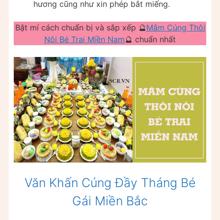
hương cũng như xin phép bắt miếng.
Bật mí cách chuẩn bị và sắp xếp 🔮
Mâm Cúng Thôi
Nôi Bé Trai Miền Nam
🔮 chuẩn nhất
Văn Khấn Cúng Đầy Tháng Bé
Gái Miền Bắc