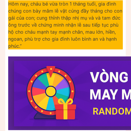
Hôm nay, cháu bé vừa tròn 1 tháng tuổi, gia đình
chúng con bày mâm lễ vật cúng đầy tháng cho con
gái của con; cung thỉnh thập nhị mụ và và tam đức
ông trước về chứng minh nhận lễ sau tiếp tục phù
hộ cho cháu mạnh tay mạnh chân, mau lớn, hiền,
ngoan, phù trợ cho gia đình luôn bình an và hạnh
phúc.”