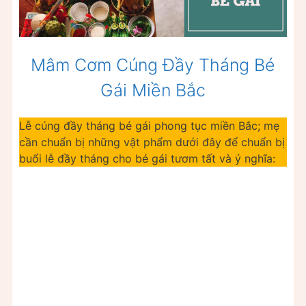
Mâm Cơm Cúng Đầy Tháng Bé
Gái Miền Bắc
Lễ cúng đầy tháng bé gái phong tục miền Bắc; mẹ
cần chuẩn bị những vật phẩm dưới đây để chuẩn bị
buổi lễ đầy tháng cho bé gái tươm tất và ý nghĩa: