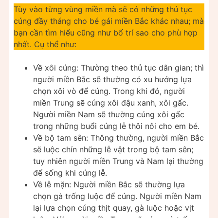
Tùy vào từng vùng miền mà sẽ có những thủ tục
cúng đầy tháng cho bé gái miền Bắc khác nhau; mà
bạn cần tìm hiểu cũng như bố trí sao cho phù hợp
nhất. Cụ thể như:
Về xôi cúng: Thường theo thủ tục dân gian; thì
người miền Bắc sẽ thường có xu hướng lựa
chọn xôi vò để cúng. Trong khi đó, người
miền Trung sẽ cúng xôi đậu xanh, xôi gấc.
Người miền Nam sẽ thường cúng xôi gấc
trong những buổi cúng lễ thôi nôi cho em bé.
Về bộ tam sên: Thông thường, người miền Bắc
sẽ luộc chín những lễ vật trong bộ tam sên;
tuy nhiên người miền Trung và Nam lại thường
để sống khi cúng lễ.
Về lễ mặn: Người miền Bắc sẽ thường lựa
chọn gà trống luộc để cúng. Người miền Nam
lại lựa chọn cúng thịt quay, gà luộc hoặc vịt