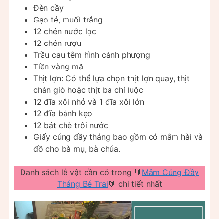
Đèn cầy
Gạo tẻ, muối trắng
12 chén nước lọc
12 chén rượu
Trầu cau têm hình cánh phượng
Tiền vàng mã
Thịt lợn: Có thể lựa chọn thịt lợn quay, thịt
chân giò hoặc thịt ba chỉ luộc
12 đĩa xôi nhỏ và 1 đĩa xôi lớn
12 đĩa bánh kẹo
12 bát chè trôi nước
Giấy cúng đầy tháng bao gồm có mâm hài và
đồ cho bà mụ, bà chúa.
Danh sách lễ vật cần có trong 🔰
Mâm Cúng Đầy
Tháng Bé Trai
🔰 chi tiết nhất