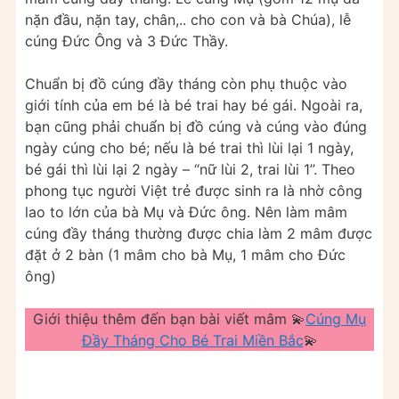
nặn đầu, nặn tay, chân,.. cho con và bà Chúa), lễ
cúng Đức Ông và 3 Đức Thầy.
Chuẩn bị đồ cúng đầy tháng còn phụ thuộc vào
giới tính của em bé là bé trai hay bé gái. Ngoài ra,
bạn cũng phải chuẩn bị đồ cúng và cúng vào đúng
ngày cúng cho bé; nếu là bé trai thì lùi lại 1 ngày,
bé gái thì lùi lại 2 ngày – “nữ lùi 2, trai lùi 1”. Theo
phong tục người Việt trẻ được sinh ra là nhờ công
lao to lớn của bà Mụ và Đức ông. Nên làm mâm
cúng đầy tháng thường được chia làm 2 mâm được
đặt ở 2 bàn (1 mâm cho bà Mụ, 1 mâm cho Đức
ông)
Giới thiệu thêm đến bạn bài viết mâm 💫
Cúng Mụ
Đầy Tháng Cho Bé Trai Miền Bắc
💫