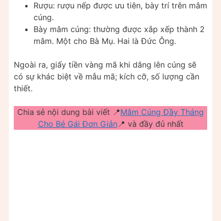
Rượu: rượu nếp được ưu tiên, bày trí trên mâm
cúng.
Bày mâm cúng: thường được xắp xếp thành 2
mâm. Một cho Bà Mụ. Hai là Đức Ông.
Ngoài ra, giấy tiền vàng mã khi dâng lên cúng sẽ
có sự khác biệt về mẫu mã; kích cỡ, số lượng cần
thiết.
Chia sẻ nội dung bài viết 📍
Mâm Cúng Đầy Tháng
Cho Bé Gái Đơn Giản
📍 và đầy đủ nhất