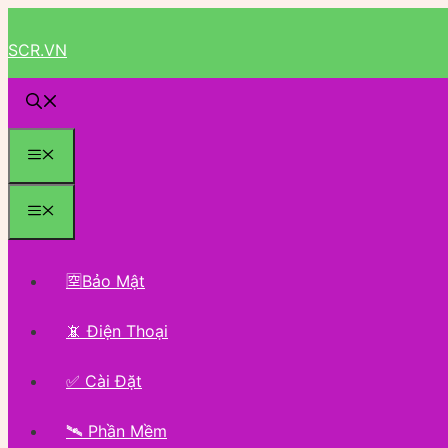
Chuyển
đến
SCR.VN
nội
dung
Menu
Menu
🈳Bảo Mật
📵 Điện Thoại
✅ Cài Đặt
🛰 Phần Mềm