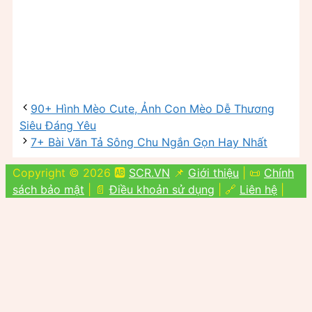
90+ Hình Mèo Cute, Ảnh Con Mèo Dễ Thương
Siêu Đáng Yêu
7+ Bài Văn Tả Sông Chu Ngắn Gọn Hay Nhất
Copyright © 2026 🆎
SCR.VN
📌
Giới thiệu
| 📜
Chính
sách bảo mật
| 📄
Điều khoản sử dụng
| 🔗
Liên hệ
|