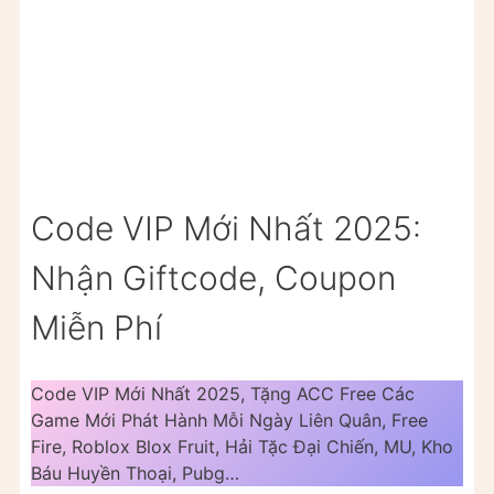
Code VIP Mới Nhất 2025:
Nhận Giftcode, Coupon
Miễn Phí
Code VIP Mới Nhất 2025, Tặng ACC Free Các
Game Mới Phát Hành Mỗi Ngày Liên Quân, Free
Fire, Roblox Blox Fruit, Hải Tặc Đại Chiến, MU, Kho
Báu Huyền Thoại, Pubg…