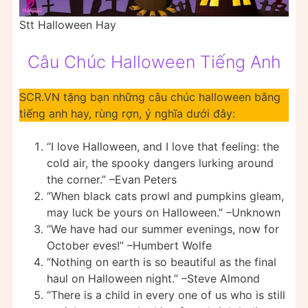
Stt Halloween Hay
Câu Chúc Halloween Tiếng Anh
SCR.VN tặng bạn những câu chúc halloween bằng
tiếng anh hay, rùng rợn, ý nghĩa dưới đây:
“I love Halloween, and I love that feeling: the
cold air, the spooky dangers lurking around
the corner.” –Evan Peters
“When black cats prowl and pumpkins gleam,
may luck be yours on Halloween.” –Unknown
“We have had our summer evenings, now for
October eves!” –Humbert Wolfe
“Nothing on earth is so beautiful as the final
haul on Halloween night.” –Steve Almond
“There is a child in every one of us who is still