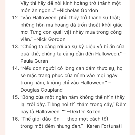
Vậy thì hãy để nỗi kinh hoàng trở thành một
món ăn ngon…” –Nicholas Gordon
“Vào Halloween, phù thủy trở thành sự thật;
những hồn ma hoang dã trốn thoát khỏi giấc
mơ. Từng con quái vật nhảy múa trong công
viên.” –Nick Gordon
“Chúng ta càng rời xa sự kỳ diệu và bí ẩn của
quá khứ, chúng ta càng cần đến Halloween.” –
Paula Guran
“Nếu con người có lòng can đảm thực sự, họ
sẽ mặc trang phục của mình vào mọi ngày
trong năm, không chỉ vào Halloween.” –
Douglas Coupland
“Bóng của một ngàn năm không thể nhìn thấy
lại trỗi dậy. Tiếng nói thì thầm trong cây,” Đêm
nay là Halloween! “” –Dexter Kozen
“Thế giới đảo lộn — theo một cách tốt —
trong một đêm nhung đen.” –Karen Fortunati