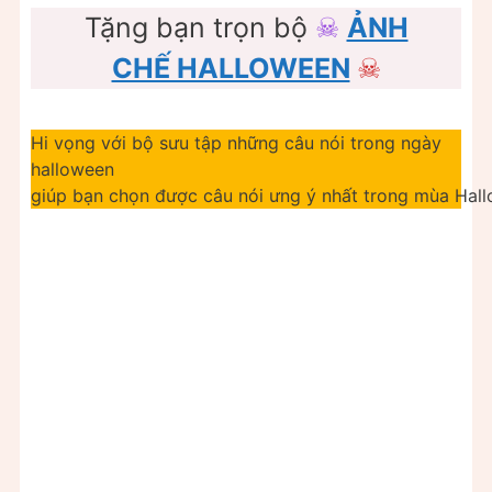
Tặng bạn trọn bộ
☠
ẢNH
CHẾ HALLOWEEN
☠
Hi vọng với bộ sưu tập những câu nói trong ngày
halloween
giúp bạn chọn được câu nói ưng ý nhất trong mùa Hall