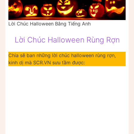
Lời Chúc Halloween Bằng Tiếng Anh
Lời Chúc Halloween Rùng Rợn
Chia sẽ ban những lời chúc halloween rùng rợn,
kinh dị mà SCR.VN sưu tầm được: