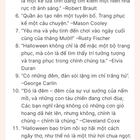
là một kẻ lừa tình đang tìm kiếm một hiên nhà
rực rỡ ánh sáng.” –Robert Brault
“Quần áo tạo nên một tuyên bố. Trang phục
kể một câu chuyện.” –Mason Cooley
“Yêu ma và yêu tinh đến chơi vào ngày cuối
cùng của tháng Mười!” –Rusty Fischer
“Halloween không chỉ là để mặc một bộ trang
phục, mà còn là để tìm thấy trí tưởng tượng
và trang phục trong chính chúng ta.” –Elvis
Duran
“Có những đêm, đàn sói lặng im chỉ trăng hú”.
–George Carlin
“‘Đó là đêm – đêm của sự vui sướng của nấm
mồ, và những con tàu chiến đang chơi đùa;
Các bạn nghĩ rằng không có những cơn gió
hoang dã hét lên, nhưng không, chính là
chúng – chính là chúng.” –Cleveland Coxe
“Halloween bao trùm nỗi sợ hãi một cách
ngây thơ, như thể nó là một thứ hơi chua ngọt.