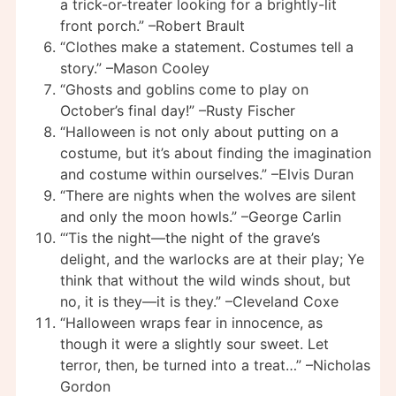
a trick-or-treater looking for a brightly-lit
front porch.” –Robert Brault
“Clothes make a statement. Costumes tell a
story.” –Mason Cooley
“Ghosts and goblins come to play on
October’s final day!” –Rusty Fischer
“Halloween is not only about putting on a
costume, but it’s about finding the imagination
and costume within ourselves.” –Elvis Duran
“There are nights when the wolves are silent
and only the moon howls.” –George Carlin
“‘Tis the night—the night of the grave’s
delight, and the warlocks are at their play; Ye
think that without the wild winds shout, but
no, it is they—it is they.” –Cleveland Coxe
“Halloween wraps fear in innocence, as
though it were a slightly sour sweet. Let
terror, then, be turned into a treat…” –Nicholas
Gordon