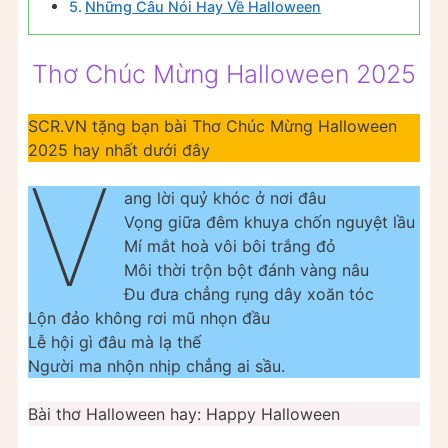
Những Câu Nói Hay Về Halloween
Thơ Chúc Mừng Halloween 2025
SCR.VN tặng bạn bài Thơ Chúc Mừng Halloween
2025 hay nhất dưới đây
V
ang lời quỷ khóc ở nơi đâu
Vọng giữa đêm khuya chốn nguyệt lầu
Mí mắt hoà vôi bôi trắng đỏ
Môi thời trộn bột đánh vàng nâu
Đu đưa chẳng rụng dây xoăn tóc
Lộn đảo không rơi mũ nhọn đầu
Lễ hội gì đâu mà lạ thế
Người ma nhộn nhịp chẳng ai sầu.
Bài thơ Halloween hay: Happy Halloween