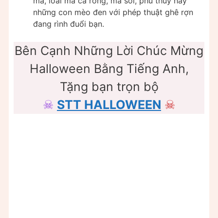
ma, loài ma cà rồng, mà sói, phù thủy hay
những con mèo đen với phép thuật ghê rợn
đang rình đuổi bạn.
Bên Cạnh Những Lời Chúc Mừng
Halloween Bằng Tiếng Anh,
Tặng bạn trọn bộ
☠
STT HALLOWEEN
☠