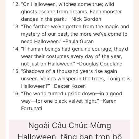
“On Halloween, witches come true; wild
ghosts escape from dreams. Each monster
dances in the park.” –Nick Gordon
“The farther we’ve gotten from the magic and
mystery of our past, the more we’ve come to
need Halloween.” –Paula Guran
“If human beings had genuine courage, they’d
wear their costumes every day of the year,
not just on Halloween.” –Douglas Coupland
“Shadows of a thousand years rise again
unseen. Voices whisper in the trees, ‘Tonight is
Halloween!'” –Dexter Kozen
“The world turned upside down—in a good
way—for one black velvet night.” –Karen
Fortunati
Ngoài Câu Chúc Mừng
Halloween, tặng bạn trọn bộ