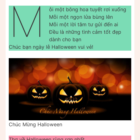
M
ỗi một bông hoa tuyết rơi xuống
Mỗi một ngọn lửa bùng lên
Mỗi một lời tâm tư gửi đến ai
Đều là những tình cảm tốt đẹp
dành cho bạn
Chúc bạn ngày lễ Halloween vui vẻ!
Chúc Mừng Halloween
Thơ về Halloween rùng rợn nhất