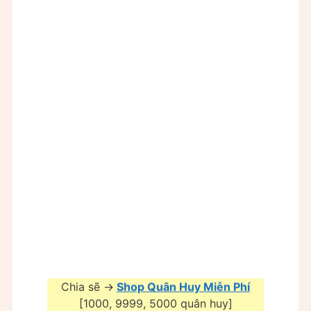
Chia sẽ ->
Shop Quân Huy Miễn Phí
[1000, 9999, 5000 quân huy]