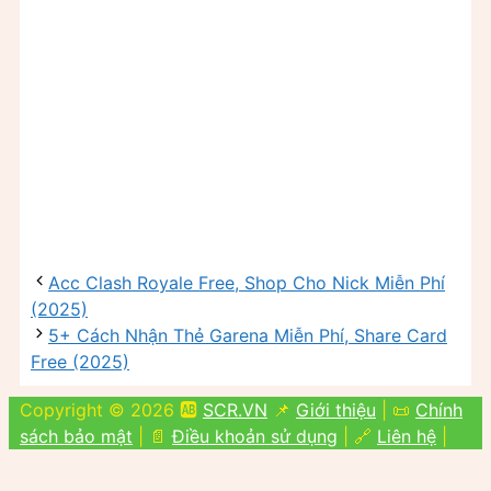
Acc Clash Royale Free, Shop Cho Nick Miễn Phí
(2025)
5+ Cách Nhận Thẻ Garena Miễn Phí, Share Card
Free (2025)
Copyright © 2026 🆎
SCR.VN
📌
Giới thiệu
| 📜
Chính
sách bảo mật
| 📄
Điều khoản sử dụng
| 🔗
Liên hệ
|