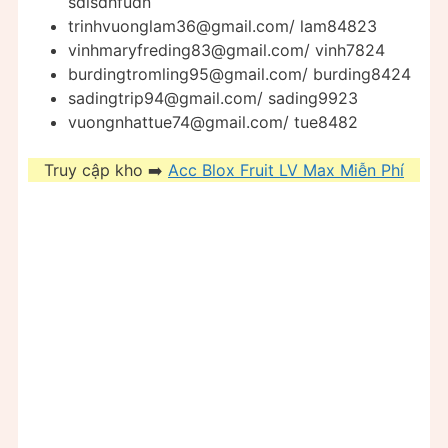
sdlsdhfudn
trinhvuonglam36@gmail.com
/ lam84823
vinhmaryfreding83@gmail.com
/ vinh7824
burdingtromling95@gmail.com
/ burding8424
sadingtrip94@gmail.com
/ sading9923
vuongnhattue74@gmail.com
/ tue8482
Truy cập kho ➡️
Acc Blox Fruit LV Max Miễn Phí