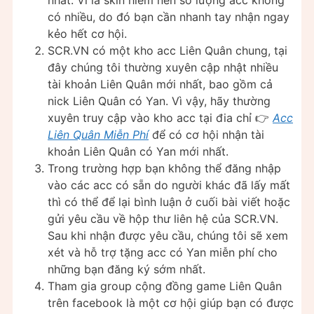
nhất. Vì là skin hiếm nên số lượng acc không
có nhiều, do đó bạn cần nhanh tay nhận ngay
kẻo hết cơ hội.
SCR.VN có một kho acc Liên Quân chung, tại
đây chúng tôi thường xuyên cập nhật nhiều
tài khoản Liên Quân mới nhất, bao gồm cả
nick Liên Quân có Yan. Vì vậy, hãy thường
xuyên truy cập vào kho acc tại đia chỉ 👉
Acc
Liên Quân Miễn Phí
để có cơ hội nhận tài
khoản Liên Quân có Yan mới nhất.
Trong trường hợp bạn không thể đăng nhập
vào các acc có sẵn do người khác đã lấy mất
thì có thể để lại bình luận ở cuối bài viết hoặc
gửi yêu cầu về hộp thư liên hệ của SCR.VN.
Sau khi nhận được yêu cầu, chúng tôi sẽ xem
xét và hỗ trợ tặng acc có Yan miễn phí cho
những bạn đăng ký sớm nhất.
Tham gia group cộng đồng game Liên Quân
trên facebook là một cơ hội giúp bạn có được