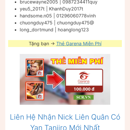
brucewayne2005 | 0987234411quy
yeu5_2017t | KhanhDuy2017t
handsome.n05 | 01296060778vinh
chuongduy475 | chuongduy475@
long_dortmund | hoanglong123
Tặng bạn ->
Thẻ Garena Miễn Phí
Liên Hệ Nhận Nick Liên Quân Có
Yan Tanjiro Mới Nhất