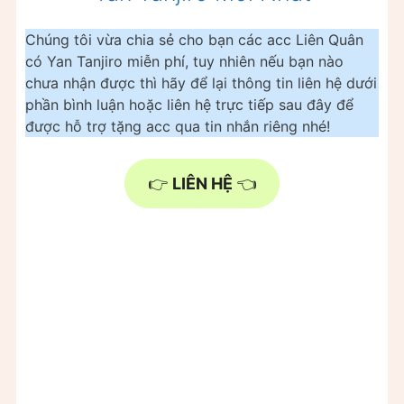
Chúng tôi vừa chia sẻ cho bạn các acc Liên Quân
có Yan Tanjiro miễn phí, tuy nhiên nếu bạn nào
chưa nhận được thì hãy để lại thông tin liên hệ dưới
phần bình luận hoặc liên hệ trực tiếp sau đây để
được hỗ trợ tặng acc qua tin nhắn riêng nhé!
👉
LIÊN HỆ
👈