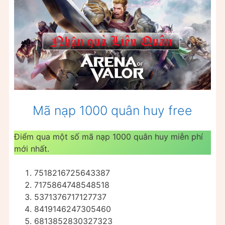
Mã nạp 1000 quân huy free
Điểm qua một số mã nạp 1000 quân huy miễn phí
mới nhất.
7518216725643387
7175864748548518
5371376717127737
8419146247305460
6813852830327323