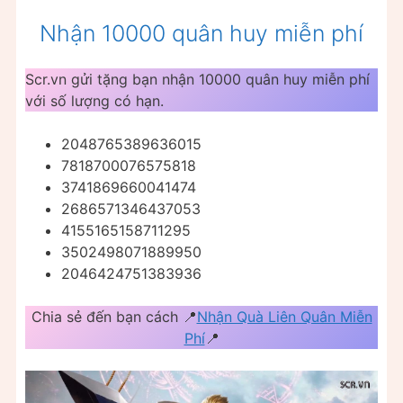
Nhận 10000 quân huy miễn phí
Scr.vn gửi tặng bạn nhận 10000 quân huy miễn phí
với số lượng có hạn.
2048765389636015
7818700076575818
3741869660041474
2686571346437053
4155165158711295
3502498071889950
2046424751383936
Chia sẻ đến bạn cách 📍
Nhận Quà Liên Quân Miễn
Phí
📍