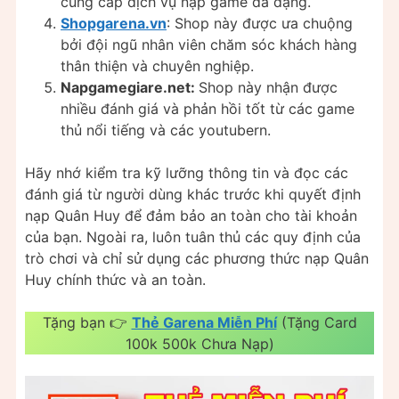
cung cấp dịch vụ nạp game đa dạng.
Shopgarena.vn
: Shop này được ưa chuộng
bởi đội ngũ nhân viên chăm sóc khách hàng
thân thiện và chuyên nghiệp.
Napgamegiare.net:
Shop này nhận được
nhiều đánh giá và phản hồi tốt từ các game
thủ nổi tiếng và các youtubern.
Hãy nhớ kiểm tra kỹ lưỡng thông tin và đọc các
đánh giá từ người dùng khác trước khi quyết định
nạp Quân Huy để đảm bảo an toàn cho tài khoản
của bạn. Ngoài ra, luôn tuân thủ các quy định của
trò chơi và chỉ sử dụng các phương thức nạp Quân
Huy chính thức và an toàn.
Tặng bạn 👉
Thẻ Garena Miễn Phí
(Tặng Card
100k 500k Chưa Nạp)