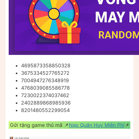
4695873358850328
3675334527765272
7004947276348919
4768039085586778
7230022374037462
2402889868985936
8201480552299054
Gửi tặng game thủ mã 📌
Nạp Quân Huy Miễn Phí
📌