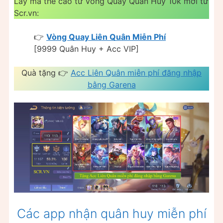
Lấy mã thẻ cào từ Vòng Quay Quân Huy 10k mới từ
Scr.vn:
👉
Vòng Quay Liên Quân Miễn Phí
[9999 Quân Huy + Acc VIP]
Quà tặng 👉
Acc Liên Quân miễn phí đăng nhập
bằng Garena
Các app nhận quân huy miễn phí