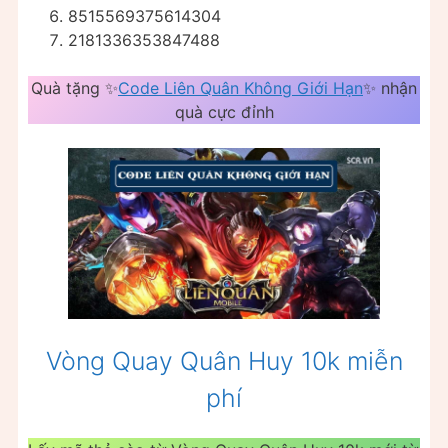
8515569375614304
2181336353847488
Quà tặng ✨
Code Liên Quân Không Giới Hạn
✨ nhận
quà cực đỉnh
Vòng Quay Quân Huy 10k miễn
phí