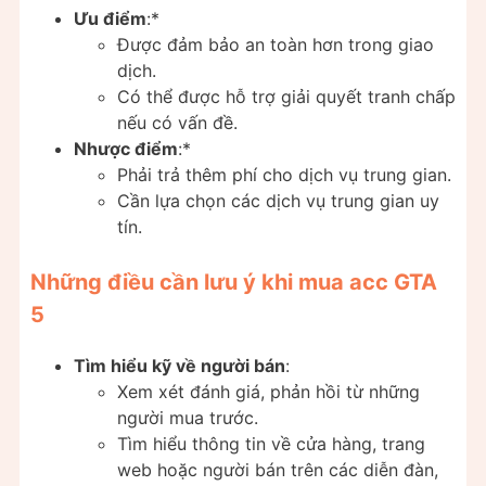
Ưu điểm
:*
Được đảm bảo an toàn hơn trong giao
dịch.
Có thể được hỗ trợ giải quyết tranh chấp
nếu có vấn đề.
Nhược điểm
:*
Phải trả thêm phí cho dịch vụ trung gian.
Cần lựa chọn các dịch vụ trung gian uy
tín.
Những điều cần lưu ý khi mua acc GTA
5
Tìm hiểu kỹ về người bán
:
Xem xét đánh giá, phản hồi từ những
người mua trước.
Tìm hiểu thông tin về cửa hàng, trang
web hoặc người bán trên các diễn đàn,