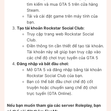
tìm kiếm và mua GTA 5 trên cửa hàng
Steam.
Tải và cài đặt game trên máy tính của
bạn.
Tạo tài khoản Rockstar Social Club:
Truy cập trang web Rockstar Social
Club.
Điền thông tin cần thiết để tạo tài khoản.
Tài khoản này sẽ giúp bạn truy cập vào
các chế độ chơi trực tuyến của GTA 5
Đăng nhập và bắt đầu chơi:
Mở GTA 5 và đăng nhập bằng tài khoản
Rockstar Social Club của bạn.
Bạn có thể bắt đầu chơi chế độ cốt
truyện hoặc chuyển sang chế độ chơi
trực tuyến (GTA Online).
Nếu bạn muốn tham gia các server Roleplay, bạn