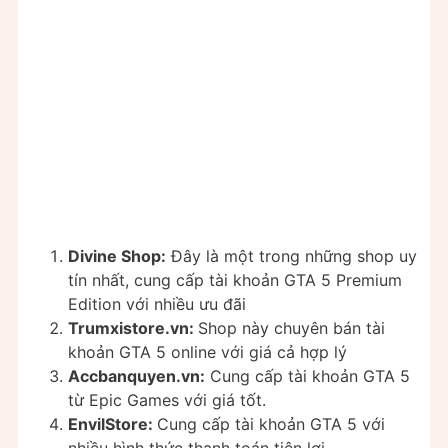
Divine Shop:
Đây là một trong những shop uy
tín nhất, cung cấp tài khoản GTA 5 Premium
Edition với nhiều ưu đãi
Trumxistore.vn:
Shop này chuyên bán tài
khoản GTA 5 online với giá cả hợp lý
Accbanquyen.vn:
Cung cấp tài khoản GTA 5
từ Epic Games với giá tốt.
EnvilStore:
Cung cấp tài khoản GTA 5 với
nhiều hình thức thanh toán tiện lợi