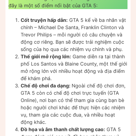
đây là một số điểm nổi bật của GTA 5:
Cốt truyện hấp dẫn:
GTA 5 kể về ba nhân vật
chính – Michael De Santa, Franklin Clinton và
Trevor Philips – mỗi người có câu chuyện và
động cơ riêng. Bạn sẽ được trải nghiệm cuộc
sống của họ qua các nhiệm vụ chính và phụ.
Thế giới mở rộng lớn:
Game diễn ra tại thành
phố Los Santos và Blaine County, một thế giới
mở rộng lớn với nhiều hoạt động và địa điểm
để khám phá.
Chế độ chơi đa dạng:
Ngoài chế độ chơi đơn,
GTA 5 còn có chế độ chơi trực tuyến (GTA
Online), nơi bạn có thể tham gia cùng bạn bè
hoặc người chơi khác để thực hiện các nhiệm
vụ, tham gia các cuộc đua, và nhiều hoạt
động khác.
Đồ họa và âm thanh chất lượng cao:
GTA 5