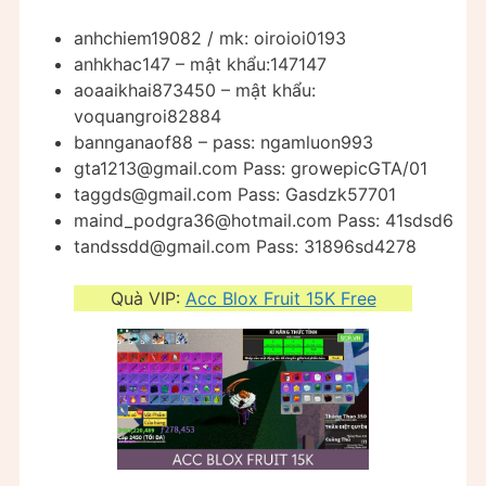
anhchiem19082 / mk: oiroioi0193
anhkhac147 – mật khẩu:147147
aoaaikhai873450 – mật khẩu:
voquangroi82884
bannganaof88 – pass: ngamluon993
gta1213@gmail.com
Pass: growepicGTA/01
taggds@gmail.com
Pass: Gasdzk57701
maind_podgra36@hotmail.com
Pass: 41sdsd6
tandssdd@gmail.com
Pass: 31896sd4278
Quà VIP:
Acc Blox Fruit 15K Free