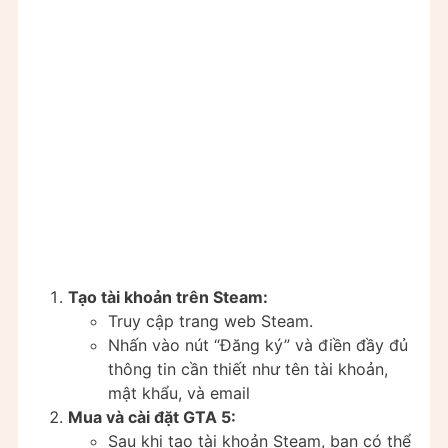
Tạo tài khoản trên Steam:
Truy cập trang web Steam.
Nhấn vào nút “Đăng ký” và điền đầy đủ
thông tin cần thiết như tên tài khoản,
mật khẩu, và email
Mua và cài đặt GTA 5:
Sau khi tạo tài khoản Steam, bạn có thể