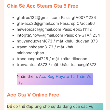
Chia Sẽ Acc Steam Gta 5 Free
gtafree122@gmail.com
Pass: gtA007/1234
gta-acc23@gmail.com
Pass: epiC/acce66
newepicac1@gmail.com
Pass: epic/11112
intogta5now@gmail.com
Pass: on-GTA/1234
nguyenducvan1873 / mật khẩu: ducvan1873
tranminhhoang8173 / mật khẩu:
minhhoangbao
tranquanghai726 / mật khẩu: dilacoan
tranvantuan1873 / mật khẩu: tuanungh1873
Nhận thêm:
Acc Reg Hayate Tử Thần Vũ
Trụ
Acc Gta V Online Free
Để có thể đáp ứng cho sự đa dạng của các vụ