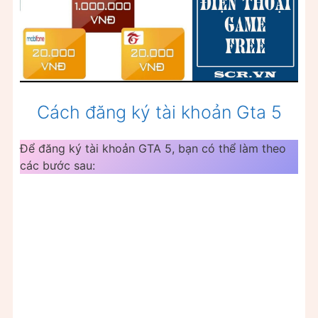
Cách đăng ký tài khoản Gta 5
Để đăng ký tài khoản GTA 5, bạn có thể làm theo
các bước sau: