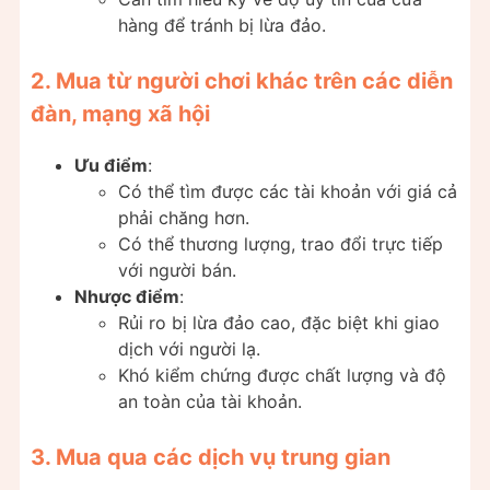
hàng để tránh bị lừa đảo.
2. Mua từ người chơi khác trên các diễn
đàn, mạng xã hội
Ưu điểm
:
Có thể tìm được các tài khoản với giá cả
phải chăng hơn.
Có thể thương lượng, trao đổi trực tiếp
với người bán.
Nhược điểm
:
Rủi ro bị lừa đảo cao, đặc biệt khi giao
dịch với người lạ.
Khó kiểm chứng được chất lượng và độ
an toàn của tài khoản.
3. Mua qua các dịch vụ trung gian