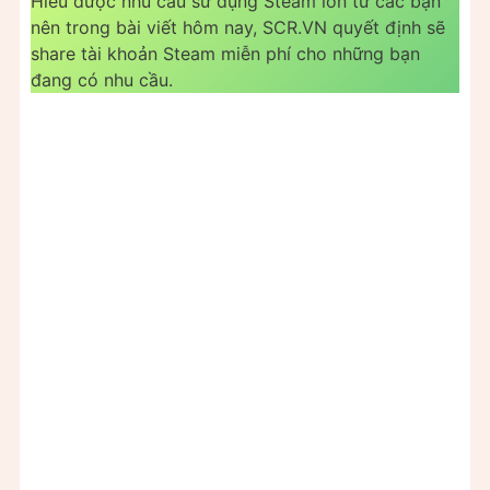
Hiểu được nhu cầu sử dụng Steam lớn từ các bạn
nên trong bài viết hôm nay, SCR.VN quyết định sẽ
share tài khoản Steam miễn phí cho những bạn
đang có nhu cầu.