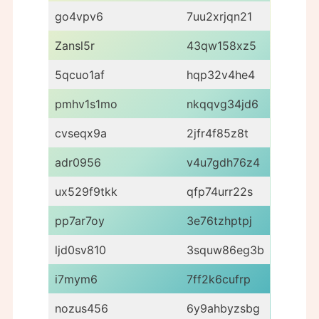
go4vpv6
7uu2xrjqn21
Zansl5r
43qw158xz5
5qcuo1af
hqp32v4he4
pmhv1s1mo
nkqqvg34jd6
cvseqx9a
2jfr4f85z8t
adr0956
v4u7gdh76z4
ux529f9tkk
qfp74urr22s
pp7ar7oy
3e76tzhptpj
ljd0sv810
3squw86eg3b
i7mym6
7ff2k6cufrp
nozus456
6y9ahbyzsbg