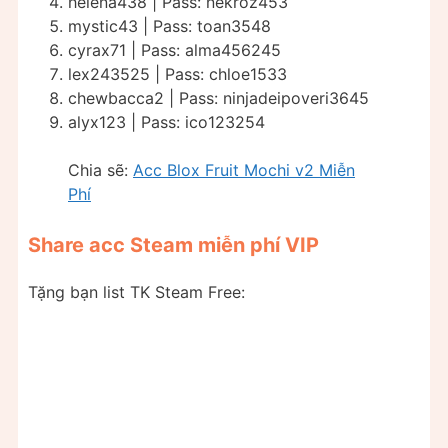
helena438 | Pass: nekroz453
mystic43 | Pass: toan3548
cyrax71 | Pass: alma456245
lex243525 | Pass: chloe1533
chewbacca2 | Pass: ninjadeipoveri3645
alyx123 | Pass: ico123254
Chia sẽ:
Acc Blox Fruit Mochi v2 Miễn
Phí
Share acc Steam miễn phí VIP
Tặng bạn list TK Steam Free: