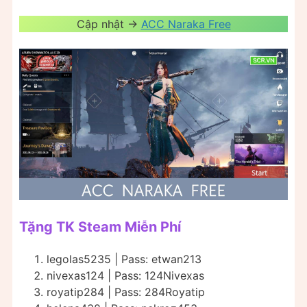
Cập nhật ->
ACC Naraka Free
Tặng TK Steam Miễn Phí
legolas5235 | Pass: etwan213
nivexas124 | Pass: 124Nivexas
royatip284 | Pass: 284Royatip