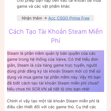
cho phép bạn nạp tiền vào tài khoản để mua
game và các vật phẩm khác
Nhận thêm ->
Acc CSGO Prime Free
Cách Tạo Tài Khoản Steam Miễn
Phí
Steam là phần mềm quản lý bản quyền của các
game trong hệ thống của Valve. Có thể hiểu đơn
giản, Steam là cửa hàng game trực tuyến, người
dùng phải đăng ký tài khoản Steam mới có thể sử
dụng và mua game tại phần mềm này. Vậy thì bạn
đã biết cách tạo tài khoản Steam miễn phí chưa?
Nếu chưa thì SCR.VN sẽ tiết lộ cho bạn nhé!
Chính vì vậy tạo một tài khoản Steam miễn phí là
điều cần thiết đối với các game thủ. Cụ thể các