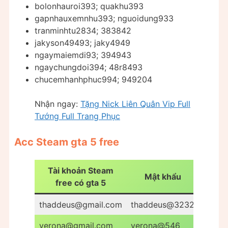
bolonhauroi393; quakhu393
gapnhauxemnhu393; nguoidung933
tranminhtu2834; 383842
jakyson49493; jaky4949
ngaymaiemdi93; 394943
ngaychungdoi394; 48r8493
chucemhanhphuc994; 949204
Nhận ngay:
Tặng Nick Liên Quân Vip Full
Tướng Full Trang Phục
Acc Steam gta 5 free
Tài khoản Steam
Mật khẩu
free có gta 5
thaddeus@gmail.com
thaddeus@3232
verona@gmail.com
verona@546