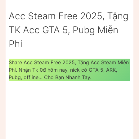
Acc Steam Free 2025, Tặng
TK Acc GTA 5, Pubg Miễn
Phí
Share Acc Steam Free 2025, Tặng Acc Steam Miễn
Phí. Nhận Tk 0đ hôm nay, nick có GTA 5, ARK,
Pubg, offline… Cho Bạn Nhanh Tay.