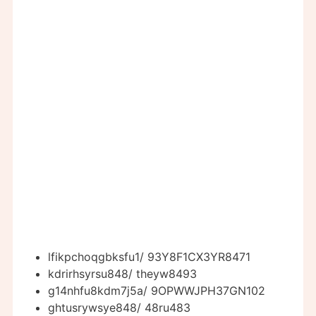
lfikpchoqgbksfu1/ 93Y8F1CX3YR8471
kdrirhsyrsu848/ theyw8493
g14nhfu8kdm7j5a/ 9OPWWJPH37GN102
ghtusrywsye848/ 48ru483