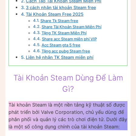
Cách Tạo Tài Khoản Steam Miễn Phí
3 cách nhận tài khoản Steam free
Tài Khoản Steam Free 2025
Share Tk Steam free
Share Tài Khoản Steam Miễn Phí
Tặng TK Steam Miễn Phí
Share acc Steam miễn phí VIP
Acc Steam gta 5 free
Tặng acc pubg Steam free
Liên hệ nhận TK Steam miễn phí
Tài Khoản Steam Dùng Để Làm
Gì?
Tài khoản Steam là một nền tảng kỹ thuật số được
phát triển bởi Valve Corporation, chủ yếu dùng để
phân phối và quản lý các trò chơi điện tử. Dưới đây
là một số công dụng chính của tài khoản Steam: