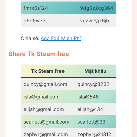
fmrx0s124
9dg5z2cg364
g6o5w7js
vezweyjx6jh
Chia sẽ:
Acc Fo4 Miễn Phí
Share Tk Steam free
Tk Steam free
Mật khẩu
quincy@gmail.com
quincy@3232
isla@gmail.com
isla@546
elijah@gmail.com
elijah@434
scarlett@gmail.com
scarlett@33
zephyr@gmail.com
zephyr@21312