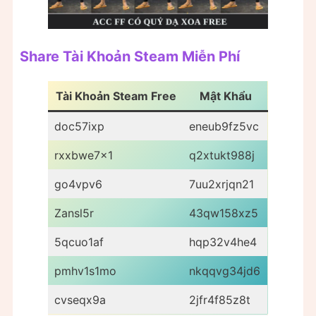
Share Tài Khoản Steam Miễn Phí
Tài Khoản Steam Free
Mật Khẩu
doc57ixp
eneub9fz5vc
rxxbwe7x1
q2xtukt988j
go4vpv6
7uu2xrjqn21
Zansl5r
43qw158xz5
5qcuo1af
hqp32v4he4
pmhv1s1mo
nkqqvg34jd6
cvseqx9a
2jfr4f85z8t