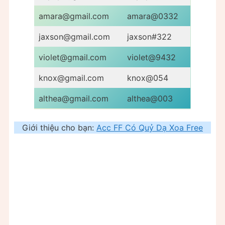
amara@gmail.com
amara@0332
jaxson@gmail.com
jaxson#322
violet@gmail.com
violet@9432
knox@gmail.com
knox@054
althea@gmail.com
althea@003
Giới thiệu cho bạn:
Acc FF Có Quỷ Dạ Xoa Free