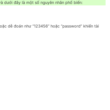
và dưới đây là một số nguyên nhân phổ biến:
oặc dễ đoán như “123456” hoặc “password” khiến tài