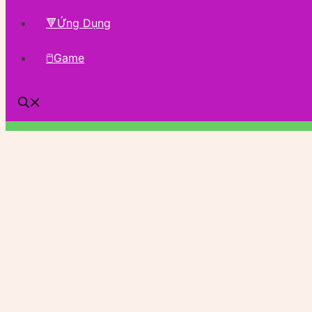
🔻Ứng Dụng
🖱Game