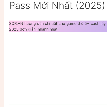
Pass Mới Nhất (2025)
SCR.VN hướng dẫn chi tiết cho game thủ 5+ cách lấy l
2025 đơn giản, nhanh nhất.