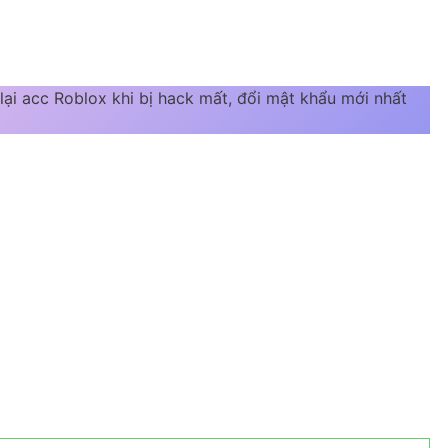
ại acc Roblox khi bị hack mất, đổi mật khẩu mới nhất