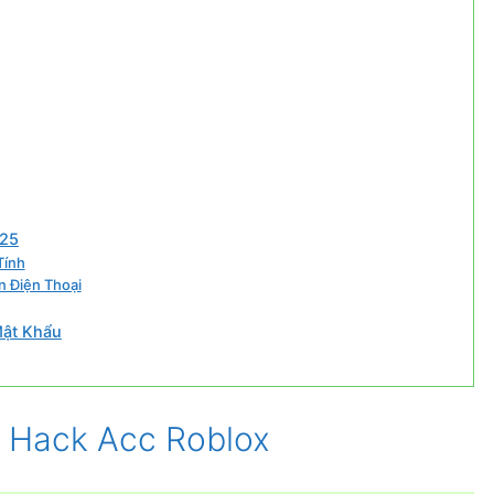
025
Tính
n Điện Thoại
Mật Khẩu
 Hack Acc Roblox