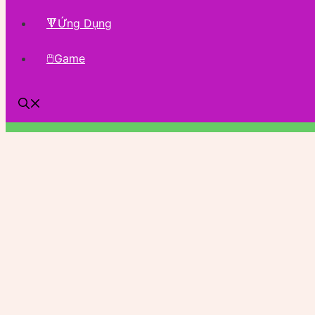
🔻Ứng Dụng
🖱Game