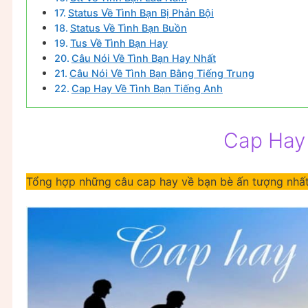
Status Về Tình Bạn Bị Phản Bội
Status Về Tình Bạn Buồn
Tus Về Tình Bạn Hay
Câu Nói Về Tình Bạn Hay Nhất
Câu Nói Về Tình Bạn Bằng Tiếng Trung
Cap Hay Về Tình Bạn Tiếng Anh
Cap Hay
Tổng hợp những câu cap hay về bạn bè ấn tượng nhất