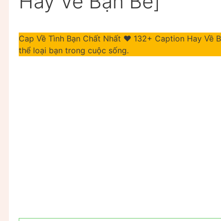
Hay Về Bạn Bè]
Cap Về Tình Bạn Chất Nhất ❤️ 132+ Caption Hay Về Bạ
thể loại bạn trong cuộc sống.