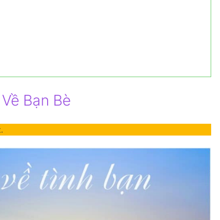
 Về Bạn Bè
.