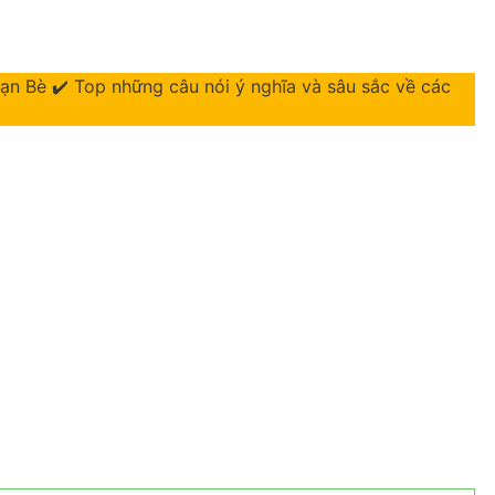
n Bè ✔️ Top những câu nói ý nghĩa và sâu sắc về các