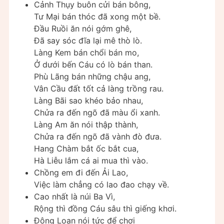
Cảnh Thụy buôn cửi bán bông,
Tư Mại bán thóc đã xong một bề.
Đầu Ruồi ăn nói gớm ghê,
Đã say sóc đĩa lại mê thò lò.
Làng Kem bán chổi bán mo,
Ở dưới bến Cáu có lò bán than.
Phù Lãng bán những chậu ang,
Vân Cầu đất tốt cả làng trồng rau.
Làng Bãi sao khéo bảo nhau,
Chửa ra đến ngõ đã màu ổi xanh.
Làng Am ăn nói thập thành,
Chửa ra đến ngõ đã vành đò đưa.
Hang Chàm bắt ốc bắt cua,
Hà Liễu lắm cá ai mua thì vào.
Chồng em đi đến Ải Lao,
Việc làm chẳng có lao đao chạy về.
Cao nhất là núi Ba Vì,
Rộng thì đồng Cáu sâu thì giếng khơi.
Đông Loan nói tức để chơi