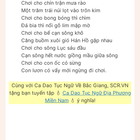
Chơi cho chín trận mưa rào
Một trăm trái núi lọt vào trôn kim
Chơi cho bong bóng thì chìm
Đá bia thì nổi gỗ lim mập mờ
Chơi cho bể cạn sông khô
Căng buồm xuôi gió Hán Hồ gặp nhau
Chơi cho sông Lục sáu đầu
Cạn sông hết nước giồng mầu giữa sông
Chơi cho con ốc có sừng
Con lươn có vẩy mới ngừng đi chơi.
Cùng với Ca Dao Tục Ngữ Về Bắc Giang, SCR.VN
tặng bạn tuyển tập 💧
Ca Dao Tục Ngữ Địa Phương
Miền Nam
💧 ý nghĩa!