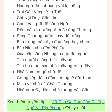
Nào ngờ đá nát nung vôi lại nồng
Trai Cầu Vồng, Yên Thế
Gái Nội Duệ, Cầu Lim
Gánh vàng đi đổ sông Ngô
Đêm nằm tơ tưởng đi mò sông Thương
Sông Thương nước chảy đôi dòng
Bên trong, bên đục đau lòng hay chưa
Bắc Ninh cho đến Phủ Từ
Qua cầu sông Nhị ngẩn ngơ tìm người
Tìm người chẳng biết mấy nơi,
Tìm ba mươi sáu phố thấy người ở đây
Nhã Nam có gốc bồ đề
Có nghiệp đánh đậm, có nghề đốt than
Mình về nhớ cá Chản Thương
Nhớ cơm Đại Hóa, nhớ tương Vân Cầu
Xem thêm tuyển tập 🌼
20 Câu Ca Dao Dân Ca Tục
Ngữ Về Địa Phương
🌼hay nhất