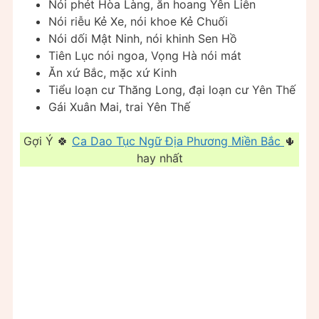
Nói phét Hòa Làng, ăn hoang Yên Liễn
Nói riễu Kẻ Xe, nói khoe Kẻ Chuối
Nói dối Mật Ninh, nói khinh Sen Hồ
Tiên Lục nói ngoa, Vọng Hà nói mát
Ăn xứ Bắc, mặc xứ Kinh
Tiểu loạn cư Thăng Long, đại loạn cư Yên Thế
Gái Xuân Mai, trai Yên Thế
Gợi Ý 🍀
Ca Dao Tục Ngữ Địa Phương Miền Bắc
🌵
hay nhất