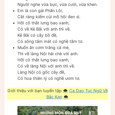
Người nghe vừa bực, vừa cười, vừa khen.
Em là con gái Phấn Lôi,
Cắt ràng kiếm củi mồ hôi đen sì.
Hỡi cô thắt lưng bao xanh,
Có về Kẻ Bãi với anh thì về.
Kẻ Bãi có cây bồ đề,
Có sông tắm mát có nghề tằm tơ.
Muốn ăn cơm trắng cá mè,
Thì về làng Nội hái chè với anh.
Hỡi cô thắt lưng bao xanh,
Có về làng Nội với anh thì về.
Làng Nội có gốc cây đề,
Có hoa thiên lý có nghề ươm tơ.
Giới thiệu với bạn tuyển tập 🌨
Ca Dao Tục Ngữ Về
Bắc Kạn
🌨