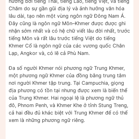
hưởng bởi tiếng Thái, tiếng Lào, tiếng Việt, và tiếng
Chăm do sự gần gũi địa lý và ảnh hưởng văn hóa
lâu dài, tạo nên một vùng ngôn ngữ Đông Nam Á.
Đây cũng là ngôn ngữ Môn–Khmer được được ghi
nhận sớm nhất và có hệ chữ viết lâu đời nhất, trước
tiếng Môn và rất lâu trước tiếng Việt do tiếng
Khmer Cổ là ngôn ngữ của các vương quốc Chân
Lạp, Angkor và, có lẽ cả Phù Nam.
Đa số người Khmer nói phương ngữ Trung Khmer,
một phương ngữ Khmer của đồng bằng trung tâm
nơi người Khmer tập trung. Tại Campuchia, giọng
địa phương có tồn tại nhưng được xem là biến thể
của Trung Khmer. Hai ngoại lệ là phương ngữ thủ
đô, Phnom Penh, và Khmer Khe ở tỉnh Stung Treng,
cả hai đều đủ khác biệt với Trung Khmer để có thể
xem là những phương ngữ riêng.