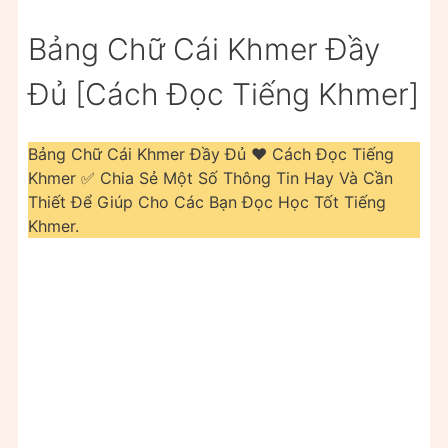
Bảng Chữ Cái Khmer Đầy
Đủ [Cách Đọc Tiếng Khmer]
Bảng Chữ Cái Khmer Đầy Đủ ❤️️ Cách Đọc Tiếng
Khmer ✅ Chia Sẻ Một Số Thông Tin Hay Và Cần
Thiết Để Giúp Cho Các Bạn Đọc Học Tốt Tiếng
Khmer.