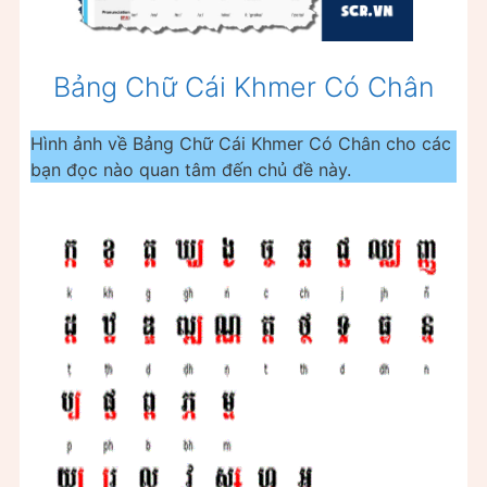
Bảng Chữ Cái Khmer Có Chân
Hình ảnh về Bảng Chữ Cái Khmer Có Chân cho các
bạn đọc nào quan tâm đến chủ đề này.