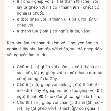
ច​ ( cho ) ghép với េ ( ê) thành ចេ (chê), rồi
lấy ចេ ghép với ក ( co ) thành ចេក ( chếc) có
nghĩa là chuối.
ប (​bo) ghép với ា​ thành បា​ ( ba ), rồi lấy បា
ghép với
ទ thành បាទ​ ( bát ) có nghĩa là dạ, vâng.
Ráp phụ âm có chân đi kèm với 1 nguyên âm: có
nghĩa là lấy phụ âm ráp với chân, sau đó ghép tiếp
với nguyên âm. Ví dụ:
Chữ ស​ ( so) ghép với chân ្គ​ ( cô ) thành ស្គ (
sờ – cô), lấy ស្គ ghép với ម (mô) thành ស្គម( sờ
côm) có nghĩa là Gầy.
Chữ ម ( mô) ghép với chân ្ត ( đo) thành ម្ត (
mờ -đo) , lấy ម្ត ghép với tiếp tục ghép với ង​​ (
ngô) thành ម្តង ( mờ- đong) có nghĩa là 1 lần.
Chữ ស ( so ) ghép với chân ្រ thành ស្រ ( sờ –
ro), lấy ស្រ ghép với ែ thành ស្រែ có nghĩa là