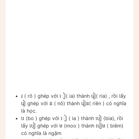
រ​ ( rô ) ghép với ៀ( ia) thành រៀ( ria) , rồi lấy
រៀ ghép với ន ( nô) thành រៀន( riên ) có nghĩa
là học.
ប (​bo ) ghép với ៀ​ ( ia ) thành បៀ (bia), rồi
lấy បៀ​ ghép với ម (​moo ) thành បៀម ( biêm)
có nghĩa là ngậm