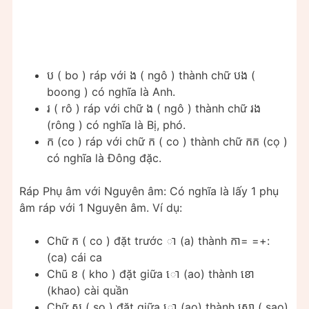
ប​ ( bo ) ráp với ង ( ngô ) thành chữ បង (
boong ) có nghĩa là Anh.
រ ( rô ) ráp với chữ ង ( ngô ) thành chữ រង
(rông ) có nghĩa là Bị, phó.
ក​ (​co ) ráp với chữ ក ( co ) thành chữ កក (cọ )
có nghĩa là Đông đặc.​
Ráp Phụ âm với Nguyên âm: Có nghĩa là lấy 1 phụ
âm ráp với 1 Nguyên âm. Ví dụ:
Chữ ក ( co ) đặt trước ា​ (a) thành កា​= =+:
(ca) cái ca
Chũ ខ​ ( kho ) đặt giữa ោ (ao) thành ខោ
(khao) cài quần
Chữ ស ( so ) đặt giữa​ ោ (ao) thành សោ ( sao)