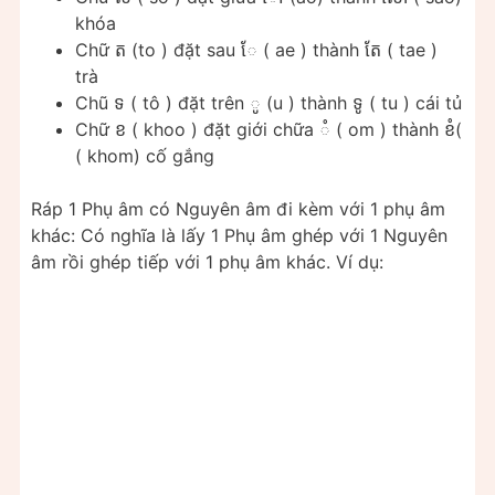
khóa
Chữ ត (​to ) đặt sau ែ ( ae ) thành តែ ( tae )
trà
Chũ ទ ( tô ) đặt trên ូ (​u ) thành ទូ ( tu ) cái tủ
Chữ ខ​​ ( khoo ) đặt giới chữa ំ ( om ) thành ខំ​(
( khom) cố gắng
Ráp 1 Phụ âm có Nguyên âm đi kèm với 1 phụ âm
khác: Có nghĩa là lấy 1 Phụ âm ghép với 1 Nguyên
âm rồi ghép tiếp với 1 phụ âm khác. Ví dụ: