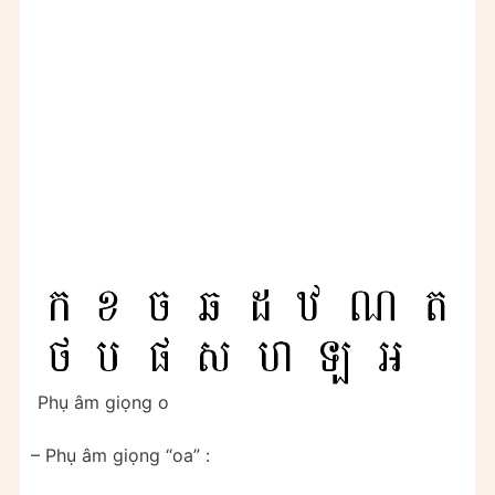
Phụ âm giọng o
– Phụ âm giọng “oa” :