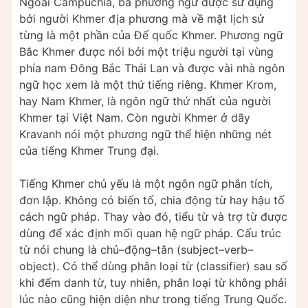
Ngoài Campuchia, ba phương ngữ được sử dụng
bởi người Khmer địa phương mà về mặt lịch sử
từng là một phần của Đế quốc Khmer. Phương ngữ
Bắc Khmer được nói bởi một triệu người tại vùng
phía nam Đông Bắc Thái Lan và được vài nhà ngôn
ngữ học xem là một thứ tiếng riêng. Khmer Krom,
hay Nam Khmer, là ngôn ngữ thứ nhất của người
Khmer tại Việt Nam. Còn người Khmer ở dãy
Kravanh nói một phương ngữ thể hiện những nét
của tiếng Khmer Trung đại.
Tiếng Khmer chủ yếu là một ngôn ngữ phân tích,
đơn lập. Không có biến tố, chia động từ hay hậu tố
cách ngữ pháp. Thay vào đó, tiểu từ và trợ từ được
dùng để xác định mối quan hệ ngữ pháp. Cấu trúc
từ nói chung là chủ–động–tân (subject–verb–
object). Có thể dùng phân loại từ (classifier) sau số
khi đếm danh từ, tuy nhiên, phân loại từ không phải
lúc nào cũng hiện diện như trong tiếng Trung Quốc.