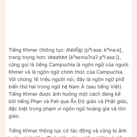
Tiếng Khmer (thông tục: ភាសាខ្មែរ [pʰiːəsaː kʰmaːe],
trang trọng hơn: ខេមរភាសា [kʰeɛmaʔraʔ pʰiːəsaː]),
cũng gọi là tiếng Campuchia là ngôn ngữ của người
Khmer và là ngôn ngữ chính thức của Campuchia.
Với chừng 16 triệu người nói, đây là ngôn ngữ phổ
biến thứ hai trong ngữ hệ Nam Á (sau tiếng Việt).
Tiếng Khmer được ảnh hưởng một cách đáng kể
bởi tiếng Phạn và Pali qua Ấn Độ giáo và Phật giáo,
đặc biệt trong phạm vi ngôn ngữ hoàng gia và tôn
giáo.
Tiếng Khmer thông tục có tác động và cũng bị ảnh