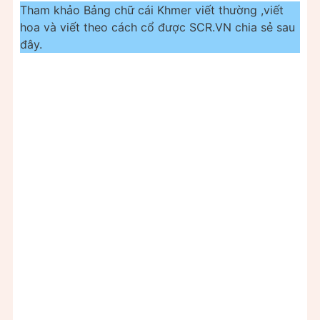
Tham khảo Bảng chữ cái Khmer viết thường ,viết
hoa và viết theo cách cổ được SCR.VN chia sẻ sau
đây.