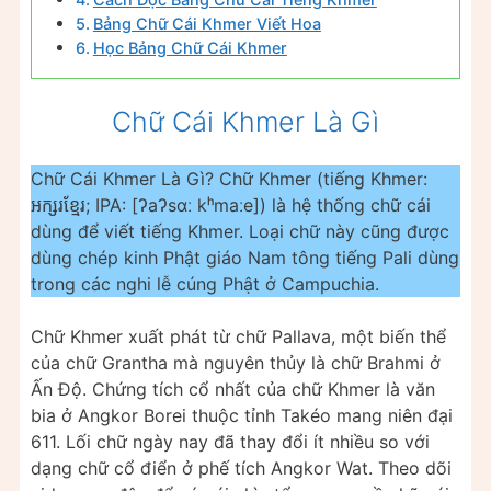
Bảng Chữ Cái Khmer Viết Hoa
Học Bảng Chữ Cái Khmer
Chữ Cái Khmer Là Gì
Chữ Cái Khmer Là Gì? Chữ Khmer (tiếng Khmer:
អក្សរខ្មែរ; IPA: [ʔaʔsɑː kʰmaːe]) là hệ thống chữ cái
dùng để viết tiếng Khmer. Loại chữ này cũng được
dùng chép kinh Phật giáo Nam tông tiếng Pali dùng
trong các nghi lễ cúng Phật ở Campuchia.
Chữ Khmer xuất phát từ chữ Pallava, một biến thể
của chữ Grantha mà nguyên thủy là chữ Brahmi ở
Ấn Độ. Chứng tích cổ nhất của chữ Khmer là văn
bia ở Angkor Borei thuộc tỉnh Takéo mang niên đại
611. Lối chữ ngày nay đã thay đổi ít nhiều so với
dạng chữ cổ điển ở phế tích Angkor Wat. Theo dõi