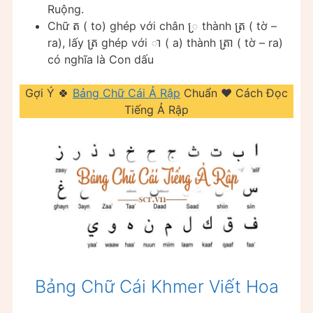
Ruộng.
Chữ ត ( to) ghép với chân ្រ thành ត្រ ( tờ –
ra), lấy ត្រ ghép với ា​ ( a) thành ត្រា ( tờ – ra)
có nghĩa là Con dấu
Gợi Ý 🍀
Bảng Chữ Cái Ả Rập
Chuẩn ❤️ Cách Đọc
Tiếng Ả Rập
Bảng Chữ Cái Khmer Viết Hoa