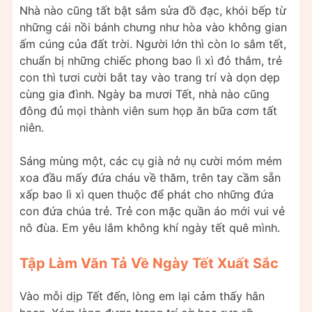
Nhà nào cũng tất bật sắm sửa đồ đạc, khói bếp từ
những cái nồi bánh chưng như hòa vào không gian
ấm cúng của đất trời. Người lớn thì còn lo sắm tết,
chuẩn bị những chiếc phong bao lì xì đỏ thắm, trẻ
con thì tươi cười bắt tay vào trang trí và dọn dẹp
cùng gia đình. Ngày ba mươi Tết, nhà nào cũng
đông đủ mọi thành viên sum họp ăn bữa cơm tất
niên.
Sáng mùng một, các cụ già nở nụ cười móm mém
xoa đầu mấy đứa cháu về thăm, trên tay cầm sẵn
xấp bao lì xì quen thuộc để phát cho những đứa
con đứa chúa trẻ. Trẻ con mặc quần áo mới vui vẻ
nô đùa. Em yêu lắm không khí ngày tết quê mình.
Tập Làm Văn Tả Về Ngày Tết Xuất Sắc
Vào mỗi dịp Tết đến, lòng em lại cảm thấy hân