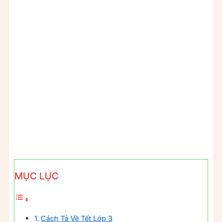
MỤC LỤC
Cách Tả Về Tết Lớp 3