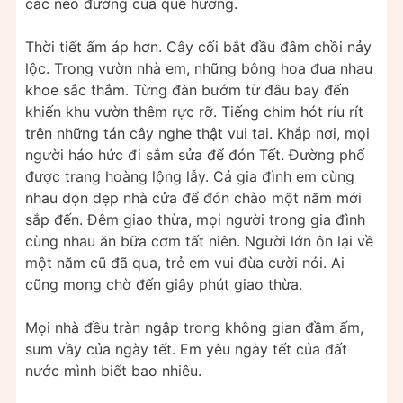
các nẻo đường của quê hương.
Thời tiết ấm áp hơn. Cây cối bắt đầu đâm chồi nảy
lộc. Trong vườn nhà em, những bông hoa đua nhau
khoe sắc thắm. Từng đàn bướm từ đâu bay đến
khiến khu vườn thêm rực rỡ. Tiếng chim hót ríu rít
trên những tán cây nghe thật vui tai. Khắp nơi, mọi
người háo hức đi sắm sửa để đón Tết. Đường phố
được trang hoàng lộng lẫy. Cả gia đình em cùng
nhau dọn dẹp nhà cửa để đón chào một năm mới
sắp đến. Đêm giao thừa, mọi người trong gia đình
cùng nhau ăn bữa cơm tất niên. Người lớn ôn lại về
một năm cũ đã qua, trẻ em vui đùa cười nói. Ai
cũng mong chờ đến giây phút giao thừa.
Mọi nhà đều tràn ngập trong không gian đầm ấm,
sum vầy của ngày tết. Em yêu ngày tết của đất
nước mình biết bao nhiêu.