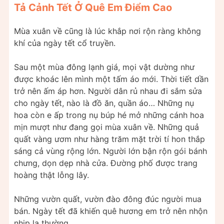
Tả Cảnh Tết Ở Quê Em Điểm Cao
Mùa xuân về cũng là lúc khắp nơi rộn ràng không
khí của ngày tết cổ truyền.
Sau một mùa đông lạnh giá, mọi vật dường như
được khoác lên mình một tấm áo mới. Thời tiết dần
trở nên ấm áp hơn. Người dân rủ nhau đi sắm sửa
cho ngày tết, nào là đồ ăn, quần áo… Những nụ
hoa còn e ấp trong nụ búp hé mở những cánh hoa
mịn mượt như đang gọi mùa xuân về. Những quả
quất vàng ươm như hàng trăm mặt trời tí hon thắp
sáng cả vùng rộng lớn. Người lớn bận rộn gói bánh
chưng, dọn dẹp nhà cửa. Đường phố được trang
hoàng thật lỗng lây.
Những vườn quất, vườn đào đông đúc người mua
bán. Ngày tết đã khiến quê hương em trở nên nhộn
nhịp lạ thường.