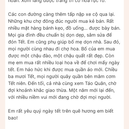
hoan. Xóm làng được trang trí cờ hoa rực rỡ.
Các con đường càng thêm tấp nập xe cộ qua lại.
Những khu chợ đông đúc người mua kẻ bán. Rất
nhiều mặt hàng bánh kẹo, đồ uống… được bày bán.
Mọi gia đình đều chuẩn bị dọn dẹp, sắm sửa để
đón Tết. Em cũng phụ giúp bố mẹ dọn nhà. Sau đó,
mọi người cùng nhau đi chợ hoa. Bố của em mua
được một chậu đào, một chậu quất rất đẹp. Còn
mẹ em mua rất nhiều loại hoa về để chơi mấy ngày
tết. Em háo hức khi được mua quần áo mới. Chiều
ba mươi Tết, mọi người quây quần bên mâm cơm
Tết niên. Đến tối, cả nhà cùng xem Táo Quân, chờ
đợi khoảnh khắc giao thừa. Một năm mới lại đến,
với nhiều niềm vui mới đang chờ đợi mọi người.
Em rất yêu quý ngày tết trên quê hương em biết
bao!