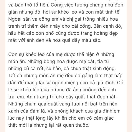
và bàn thờ tổ tiên. Công việc tưởng chừng như đơn
giản nhưng đòi hỏi sự khéo léo và con mắt tinh tế.
Ngoài sân và cổng em và chị gái trồng nhiều hoa
tranh trí thêm đèn nháy cho cái cổng. Bên cạnh đó,
hầu hết các con phố cũng được trang hoàng đẹp
mắt với ánh đèn và hoa quả đầy màu sắc.
Còn sự khéo léo của mẹ được thể hiện ở những
món ăn. Những bông hoa được mẹ cắt, tỉa từ
những củ cà rốt, su hào, cà chua thật sinh động.
Tẩt cả những món ăn mẹ đều cố gắng làm thật hấp
dẫn để mang lại sự ngon miệng cho cả gia đình. Có
lẽ sự khéo léo của bố mẹ đã ảnh hưởng đến anh
trai em. Anh trang trí cho cây quất thật đẹp mắt.
Những chùm quả quất vàng tươi nổi bật trên nền
xanh của đám lá. Và phòng khách của gia đình em
lúc này thật lộng lẫy khiến cho em có cảm giác
thật mới lạ nhưng lại rất quen thuộc.