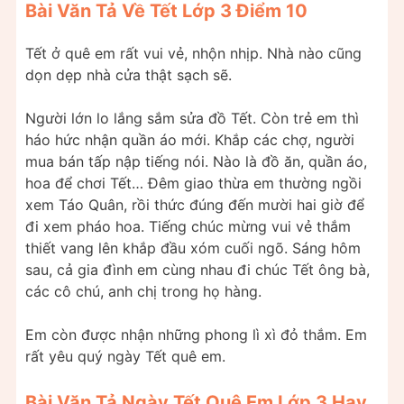
Bài Văn Tả Về Tết Lớp 3 Điểm 10
Tết ở quê em rất vui vẻ, nhộn nhịp. Nhà nào cũng
dọn dẹp nhà cửa thật sạch sẽ.
Người lớn lo lắng sắm sửa đồ Tết. Còn trẻ em thì
háo hức nhận quần áo mới. Khắp các chợ, người
mua bán tấp nập tiếng nói. Nào là đồ ăn, quần áo,
hoa để chơi Tết… Đêm giao thừa em thường ngồi
xem Táo Quân, rồi thức đúng đến mười hai giờ để
đi xem pháo hoa. Tiếng chúc mừng vui vẻ thắm
thiết vang lên khắp đầu xóm cuối ngõ. Sáng hôm
sau, cả gia đình em cùng nhau đi chúc Tết ông bà,
các cô chú, anh chị trong họ hàng.
Em còn được nhận những phong lì xì đỏ thắm. Em
rất yêu quý ngày Tết quê em.
Bài Văn Tả Ngày Tết Quê Em Lớp 3 Hay