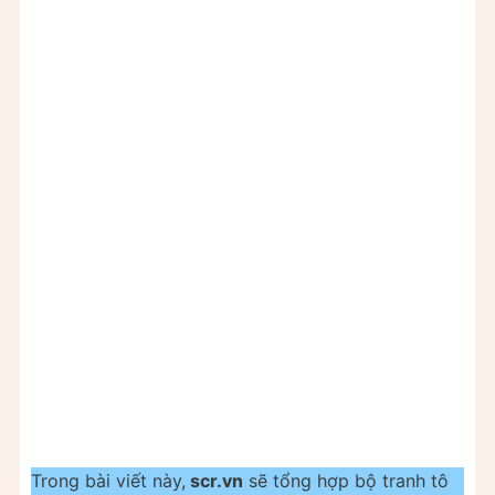
Trong bài viết này,
scr.vn
sẽ tổng hợp bộ tranh tô