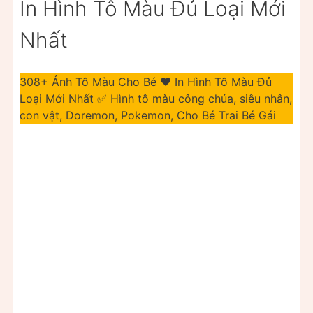
In Hình Tô Màu Đủ Loại Mới
Nhất
308+ Ảnh Tô Màu Cho Bé ❤️ In Hình Tô Màu Đủ
Loại Mới Nhất ✅ Hình tô màu công chúa, siêu nhân,
con vật, Doremon, Pokemon, Cho Bé Trai Bé Gái