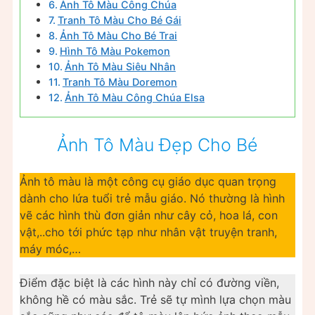
Ảnh Tô Màu Công Chúa
Tranh Tô Màu Cho Bé Gái
Ảnh Tô Màu Cho Bé Trai
Hình Tô Màu Pokemon
Ảnh Tô Màu Siêu Nhân
Tranh Tô Màu Doremon
Ảnh Tô Màu Công Chúa Elsa
Ảnh Tô Màu Đẹp Cho Bé
Ảnh tô màu là một công cụ giáo dục quan trọng
dành cho lứa tuổi trẻ mẫu giáo. Nó thường là hình
vẽ các hình thù đơn giản như cây cỏ, hoa lá, con
vật,..cho tới phức tạp như nhân vật truyện tranh,
máy móc,…
Điểm đặc biệt là các hình này chỉ có đường viền,
không hề có màu sắc. Trẻ sẽ tự mình lựa chọn màu