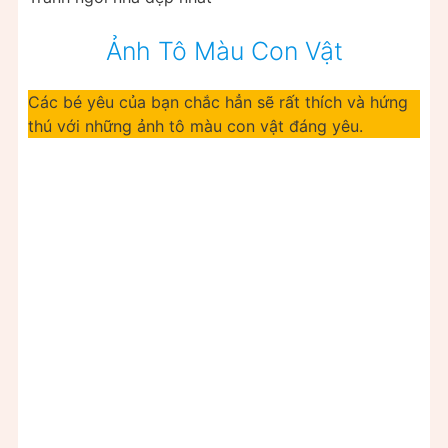
Ảnh Tô Màu Con Vật
Các bé yêu của bạn chắc hẳn sẽ rất thích và hứng
thú với những ảnh tô màu con vật đáng yêu.