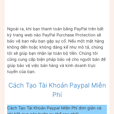
Ngoài ra, khi bạn thanh toán bằng PayPal trên bất
kỳ trang web nào PayPal Purchase Protection sẽ
bảo vệ bạn nếu bạn gặp sự cố. Nếu một mặt hàng
không đến hoặc không đáng kể như mô tả, chúng
tôi sẽ giúp bạn nhận lại toàn bộ tiền. Chúng tôi
cũng cung cấp biện pháp bảo vệ cho người bán để
giúp bảo vệ việc bán hàng và kinh doanh trực
tuyến của bạn.
Cách Tạo Tài Khoản Paypal Miễn
Phí
Cách Tạo Tài Khoản Paypal Miễn Phí đơn giản và