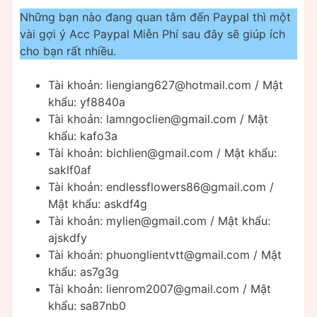
Những bạn nào đang quan tâm đến Paypal thì một
vài gợi ý Acc Paypal Miễn Phí sau đây sẽ giúp ích
cho bạn rất nhiều.
Tài khoản:
liengiang627@hotmail.com
/ Mật
khẩu: yf8840a
Tài khoản:
lamngoclien@gmail.com
/ Mật
khẩu: kafo3a
Tài khoản:
bichlien@gmail.com
/ Mật khẩu:
saklf0af
Tài khoản:
endlessflowers86@gmail.com
/
Mật khẩu: askdf4g
Tài khoản:
mylien@gmail.com
/ Mật khẩu:
ajskdfy
Tài khoản:
phuonglientvtt@gmail.com
/ Mật
khẩu: as7g3g
Tài khoản:
lienrom2007@gmail.com
/ Mật
khẩu: sa87nb0