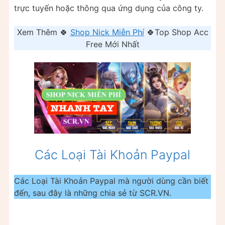
trực tuyến hoặc thông qua ứng dụng của công ty.
Xem Thêm 🍀
Shop Nick Miễn Phí
🍀Top Shop Acc
Free Mới Nhất
Các Loại Tài Khoản Paypal
Các Loại Tài Khoản Paypal mà người dùng cần biết
đến, sau đây là những chia sẻ từ SCR.VN.