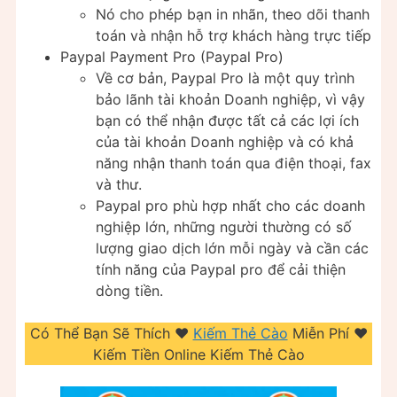
Nó cho phép bạn in nhãn, theo dõi thanh
toán và nhận hỗ trợ khách hàng trực tiếp
Paypal Payment Pro (Paypal Pro)
Về cơ bản, Paypal Pro là một quy trình
bảo lãnh tài khoản Doanh nghiệp, vì vậy
bạn có thể nhận được tất cả các lợi ích
của tài khoản Doanh nghiệp và có khả
năng nhận thanh toán qua điện thoại, fax
và thư.
Paypal pro phù hợp nhất cho các doanh
nghiệp lớn, những người thường có số
lượng giao dịch lớn mỗi ngày và cần các
tính năng của Paypal pro để cải thiện
dòng tiền.
Có Thể Bạn Sẽ Thích ❤️
Kiếm Thẻ Cào
Miễn Phí ❤️
Kiếm Tiền Online Kiếm Thẻ Cào