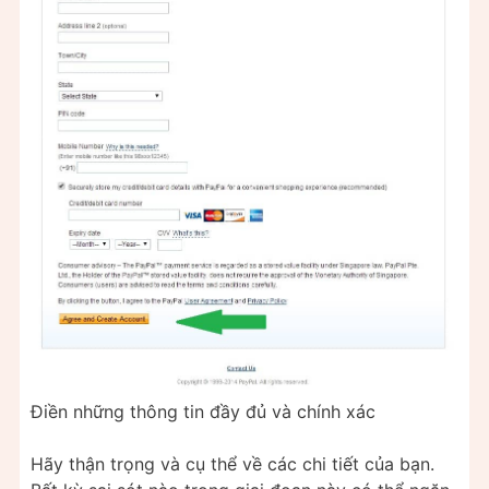
Điền những thông tin đầy đủ và chính xác
Hãy thận trọng và cụ thể về các chi tiết của bạn.