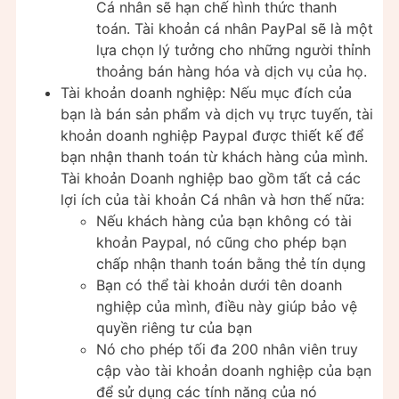
Cá nhân sẽ hạn chế hình thức thanh
toán. Tài khoản cá nhân PayPal sẽ là một
lựa chọn lý tưởng cho những người thỉnh
thoảng bán hàng hóa và dịch vụ của họ.
Tài khoản doanh nghiệp: Nếu mục đích của
bạn là bán sản phẩm và dịch vụ trực tuyến, tài
khoản doanh nghiệp Paypal được thiết kế để
bạn nhận thanh toán từ khách hàng của mình.
Tài khoản Doanh nghiệp bao gồm tất cả các
lợi ích của tài khoản Cá nhân và hơn thế nữa:
Nếu khách hàng của bạn không có tài
khoản Paypal, nó cũng cho phép bạn
chấp nhận thanh toán bằng thẻ tín dụng
Bạn có thể tài khoản dưới tên doanh
nghiệp của mình, điều này giúp bảo vệ
quyền riêng tư của bạn
Nó cho phép tối đa 200 nhân viên truy
cập vào tài khoản doanh nghiệp của bạn
để sử dụng các tính năng của nó