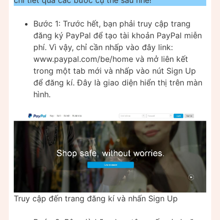
chi tiết qua các bước cụ thể sau nhé!
Bước 1: Trước hết, bạn phải truy cập trang
đăng ký PayPal để tạo tài khoản PayPal miễn
phí. Vì vậy, chỉ cần nhấp vào đây link:
www.paypal.com/be/home và mở liên kết
trong một tab mới và nhấp vào nút Sign Up
để đăng kí. Đây là giao diện hiển thị trên màn
hình.
Truy cập đến trang đăng kí và nhấn Sign Up