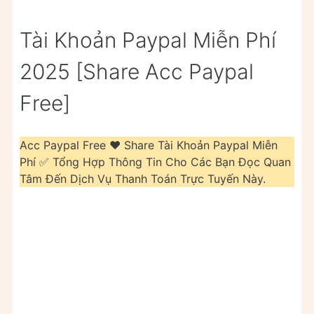
Tài Khoản Paypal Miễn Phí
2025 [Share Acc Paypal
Free]
Acc Paypal Free ❤️️ Share Tài Khoản Paypal Miễn
Phí ✅ Tổng Hợp Thông Tin Cho Các Bạn Đọc Quan
Tâm Đến Dịch Vụ Thanh Toán Trực Tuyến Này.