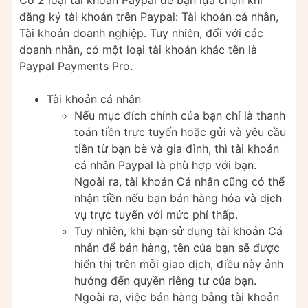
đăng ký tài khoản trên Paypal: Tài khoản cá nhân,
Tài khoản doanh nghiệp. Tuy nhiên, đối với các
doanh nhân, có một loại tài khoản khác tên là
Paypal Payments Pro.
Tài khoản cá nhân
Nếu mục đích chính của bạn chỉ là thanh
toán tiền trực tuyến hoặc gửi và yêu cầu
tiền từ bạn bè và gia đình, thì tài khoản
cá nhân Paypal là phù hợp với bạn.
Ngoài ra, tài khoản Cá nhân cũng có thể
nhận tiền nếu bạn bán hàng hóa và dịch
vụ trực tuyến với mức phí thấp.
Tuy nhiên, khi bạn sử dụng tài khoản Cá
nhân để bán hàng, tên của bạn sẽ được
hiển thị trên mỗi giao dịch, điều này ảnh
hưởng đến quyền riêng tư của bạn.
Ngoài ra, việc bán hàng bằng tài khoản