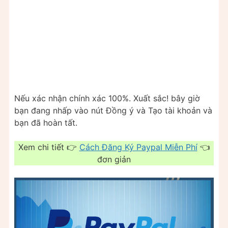
Nếu xác nhận chính xác 100%. Xuất sắc! bây giờ
bạn đang nhấp vào nút Đồng ý và Tạo tài khoản và
bạn đã hoàn tất.
Xem chi tiết 👉
Cách Đăng Ký Paypal Miễn Phí
👈
đơn giản