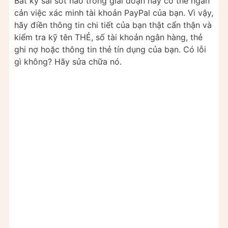
Bất kỳ sai sót nào trong giai đoạn này có thể ngăn
cản việc xác minh tài khoản PayPal của bạn. Vì vậy,
hãy điền thông tin chi tiết của bạn thật cẩn thận và
kiểm tra kỹ tên THẺ, số tài khoản ngân hàng, thẻ
ghi nợ hoặc thông tin thẻ tín dụng của bạn. Có lỗi
gì không? Hãy sửa chữa nó.