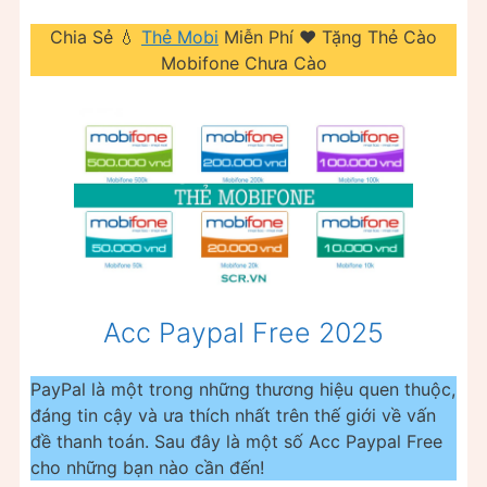
Chia Sẻ 💧
Thẻ Mobi
Miễn Phí ❤️ Tặng Thẻ Cào
Mobifone Chưa Cào
Acc Paypal Free 2025
PayPal là một trong những thương hiệu quen thuộc,
đáng tin cậy và ưa thích nhất trên thế giới về vấn
đề thanh toán. Sau đây là một số Acc Paypal Free
cho những bạn nào cần đến!