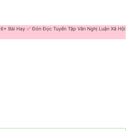
26+ Bài Hay ✅ Đón Đọc Tuyển Tập Văn Nghị Luận Xã Hội