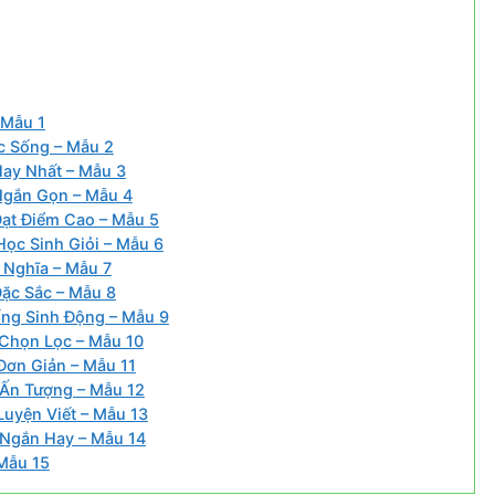
 Mẫu 1
c Sống – Mẫu 2
ay Nhất – Mẫu 3
Ngắn Gọn – Mẫu 4
ạt Điểm Cao – Mẫu 5
ọc Sinh Giỏi – Mẫu 6
 Nghĩa – Mẫu 7
ặc Sắc – Mẫu 8
ng Sinh Động – Mẫu 9
Chọn Lọc – Mẫu 10
Đơn Giản – Mẫu 11
 Ấn Tượng – Mẫu 12
uyện Viết – Mẫu 13
 Ngắn Hay – Mẫu 14
Mẫu 15