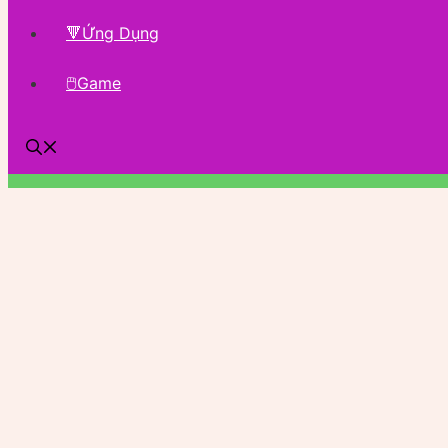
🔻Ứng Dụng
🖱Game