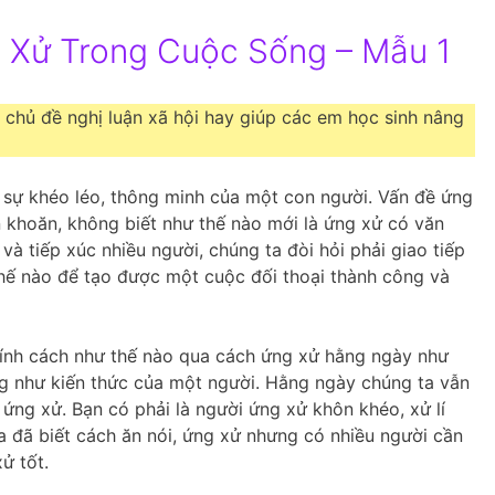
 Xử Trong Cuộc Sống – Mẫu 1
 chủ đề nghị luận xã hội hay giúp các em học sinh nâng
 sự khéo léo, thông minh của một con người. Vấn đề ứng
n khoăn, không biết như thế nào mới là ứng xử có văn
à tiếp xúc nhiều người, chúng ta đòi hỏi phải giao tiếp
hế nào để tạo được một cuộc đối thoại thành công và
tính cách như thế nào qua cách ứng xử hằng ngày như
ũng như kiến thức của một người. Hằng ngày chúng ta vẫn
h ứng xử. Bạn có phải là người ứng xử khôn khéo, xử lí
a đã biết cách ăn nói, ứng xử nhưng có nhiều người cần
ử tốt.