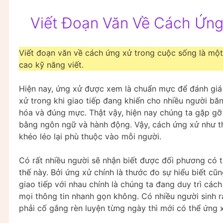
Viết Đoạn Văn Về Cách Ứng
Viết đoạn văn về cách ứng xử trong cuộc sống là một
cao kỹ năng viết.
Hiện nay, ứng xử được xem là chuẩn mực để đánh giá
xử trong khi giao tiếp đang khiến cho nhiều người bă
hóa và đúng mực. Thật vậy, hiện nay chúng ta gặp gỡ v
bằng ngôn ngữ và hành động. Vậy, cách ứng xử như t
khéo léo lại phù thuộc vào mỗi người.
Có rất nhiều người sẽ nhận biết được đối phương có 
thế này. Bởi ứng xử chính là thước đo sự hiểu biết c
giao tiếp với nhau chính là chúng ta đang duy trì các
mọi thông tin nhanh gọn không. Có nhiều người sinh r
phải cố gắng rèn luyện từng ngày thì mới có thể ứng x