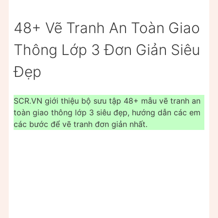
48+ Vẽ Tranh An Toàn Giao
Thông Lớp 3 Đơn Giản Siêu
Đẹp
SCR.VN giới thiệu bộ sưu tập 48+ mẫu vẽ tranh an
toàn giao thông lớp 3 siêu đẹp, hướng dẫn các em
các bước để vẽ tranh đơn giản nhất.