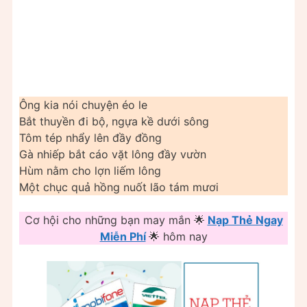
Ông kia nói chuyện éo le
Bắt thuyền đi bộ, ngựa kề dưới sông
Tôm tép nhẩy lên đầy đồng
Gà nhiếp bắt cáo vặt lông đầy vườn
Hùm nằm cho lợn liếm lông
Một chục quả hồng nuốt lão tám mươi
Cơ hội cho những bạn may mắn 🌟
Nạp Thẻ Ngay
Miễn Phí
🌟 hôm nay