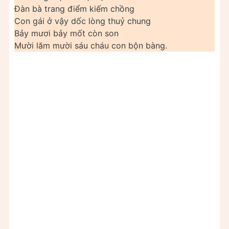
Đàn bà trang điểm kiếm chồng
Con gái ở vậy dốc lòng thuỷ chung
Bảy mươi bảy mốt còn son
Mười lăm mười sáu cháu con bộn bàng.