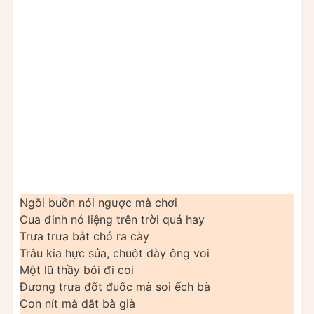
Ngồi buồn nói ngược mà chơi
Cua đinh nó liệng trên trời quá hay
Trưa trưa bắt chó ra cày
Trâu kia hực sủa, chuột dày ông voi
Một lũ thầy bói đi coi
Đương trưa đốt đuốc mà soi ếch bà
Con nít mà dắt bà già