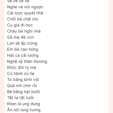
Ve vẻ vè ve
Nghe vè nói ngược
Cái lược quyét nhà
Chổi bà chải tóc
Cụ già đi học
Cháu bé ngồi nhà
Gà mẹ đẻ con
Lợn sề ấp trứng
Em bé cao hứng
Hát ca cải lương
Nghệ sỹ thân thương
Khóc đòi ty mẹ
Củ hành củ hẹ
To bằng bình vôi
Quả mít chín rồi
Bé bằng hạt bưởi
Tất ta tất tưởi
Khen là ung dung
Ăn nói lung tunng