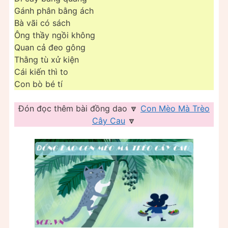
Gánh phân bằng ách
Bà vãi có sách
Ông thầy ngồi không
Quan cả đeo gông
Thằng tù xử kiện
Cái kiến thì to
Con bò bé tí
Đón đọc thêm bài đồng dao 🔽
Con Mèo Mà Trèo
Cây Cau
🔽