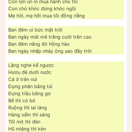
Con lợn ủn ỉn mua hành cho tôi
Con chó khóc đứng khóc ngồi
Mẹ hời, mẹ hỡi mua tôi đồng riềng
Ban đêm oi bức mặt trời
Ban ngày mát mẻ trăng cười trên cao
Ban đêm nắng đỏ hồng hào
Ban ngày nhấp nháy ông sao đầy trời
Lặng nghe kể ngược
Hươu đẻ dưới nước
Cá ở trên núi
Đựng phân bằng túi
Đựng trầu bằng gơ
Bể thì có bờ
Ruộng thì lai láng
Hàng xẩm thì sáng
Tối mịt thì đèn
Hũ miệng thì kèn