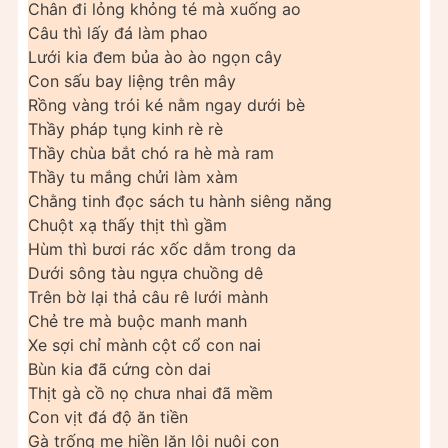
Chân đi lỏng khỏng té mà xuống ao
Câu thì lấy đá làm phao
Lưới kia đem bủa ào ào ngọn cây
Con sấu bay liệng trên mây
Rồng vàng trói ké nằm ngay dưới bè
Thầy pháp tụng kinh rè rè
Thầy chùa bắt chó ra hè mà ram
Thầy tu mắng chửi làm xàm
Chằng tinh đọc sách tu hành siêng năng
Chuột xạ thấy thịt thì gầm
Hùm thì bươi rác xốc dằm trong da
Dưới sông tàu ngựa chuồng dê
Trên bờ lại thả câu rê lưới mành
Chẻ tre mà buộc manh manh
Xe sợi chỉ mành cột cổ con nai
Bùn kia đã cứng còn dai
Thịt gà cồ nọ chưa nhai đã mềm
Con vịt đá độ ăn tiền
Gà trống mẹ hiền lặn lội nuôi con