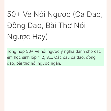
50+ Vè Nói Ngược (Ca Dao,
Đồng Dao, Bài Thơ Nói
Ngược Hay)
Tổng hợp 50+ vè nói ngược ý nghĩa dành cho các
em học sinh lớp 1, 2, 3,… Các câu ca dao, đồng
dao, bài thơ nói ngược ngắn.