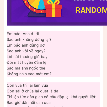
Em bảo: Anh đi đi
Sao anh không dừng lại?
Em bảo anh đừng đợi
Sao anh vội về ngay?
Lời nói thoảng gió bay
Đôi mắt huyền đẫm lệ
Sao mà anh ngốc thế
Không nhìn vào mắt em?
Con vua thì lại làm vua
Con sãi ở chùa lại quét lá đa
Thì lập tức dân gian có câu đập lại khá quyết liệt:
Bao giờ dân nổi can qua