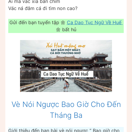
Ai mà vác xỉa bắn chim
Vác ná đâm cá đi tìm non cao?
Gửi đến bạn tuyển tập 🌼
Ca Dao Tục Ngữ Về Huế
🌼 bất hủ
Vè Nói Ngược Bao Giờ Cho Đến
Tháng Ba
Giới thiệu đến bạn bài vè nói ngược ” Bao giờ cho