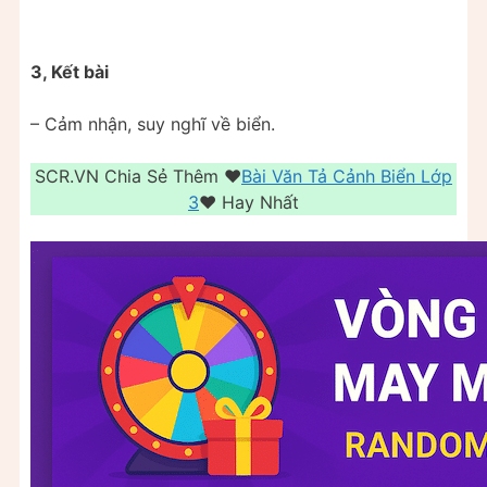
3, Kết bài
– Cảm nhận, suy nghĩ về biển.
SCR.VN Chia Sẻ Thêm ❤️️
Bài Văn Tả Cảnh Biển Lớp
3
❤️️ Hay Nhất