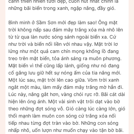
cảnh thiên nhiên tươi đẹp, cuốn hút nhất chính là
những bãi biển trong xanh, ngập nắng, đầy gió.
Bình minh ở Sầm Sơn mới đẹp làm sao! Ông mặt
trời không nấp sau đám mây trắng xóa mà nhô lên
từ từ qua làn nước sóng sánh ngoài biển xa. Cứ
như trời và biển nối liền với nhau vậy. Mặt trời lơ
lửng như một quả cam chín mọng khổng lồ đang
treo trên mặt biển, tỏa ánh sáng ra muôn phương.
Mặt biển vì thế cũng lấp lánh, giống như nó đang
cố gắng lưu giữ hết sự nóng ấm của tia nắng mới.
Một lúc sau, mặt trời lên cao giữa. Vòm trời xanh
ngắt một màu, làm mấy đám mây trắng mờ hẳn đi.
Lúc này, nắng gắt hơn, vàng chói rực rỡ. Bãi cát dài
hiện lên óng ánh. Một vài sinh vật trôi dạt vào bờ
theo những đợt sóng vỗ. Gió càng lúc càng lớn, gió
thổi mạnh làm muôn con sóng cứ trắng xóa nối
tiếp nhau từng đợt tràn vào bờ. Những con sóng
nhấp nhô, uốn lượn như muốn chạy vào tận bờ bãi.