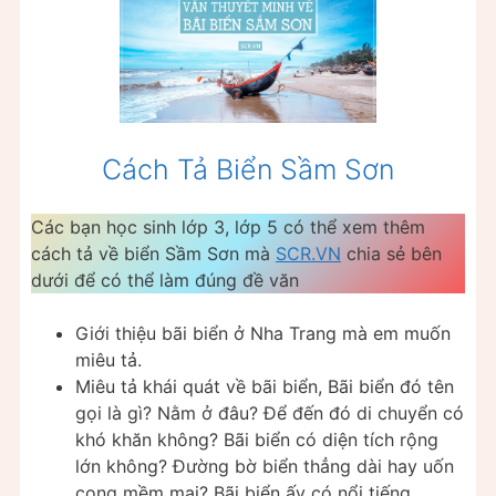
Cách Tả Biển Sầm Sơn
Các bạn học sinh lớp 3, lớp 5 có thể xem thêm
cách tả về biển Sầm Sơn mà
SCR.VN
chia sẻ bên
dưới để có thể làm đúng đề văn
Giới thiệu bãi biển ở Nha Trang mà em muốn
miêu tả.
Miêu tả khái quát về bãi biển, Bãi biển đó tên
gọi là gì? Nằm ở đâu? Để đến đó di chuyển có
khó khăn không? Bãi biển có diện tích rộng
lớn không? Đường bờ biển thẳng dài hay uốn
cong mềm mại? Bãi biển ấy có nổi tiếng