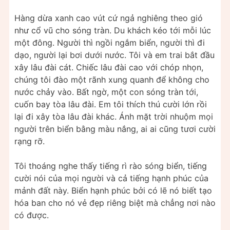
Hàng dừa xanh cao vút cứ ngả nghiêng theo gió
như cổ vũ cho sóng tràn. Du khách kéo tới mỗi lúc
một đông. Người thì ngồi ngắm biển, người thì đi
dạo, người lại bơi dưới nước. Tôi và em trai bắt đầu
xây lâu đài cát. Chiếc lâu đài cao với chóp nhọn,
chúng tôi đào một rãnh xung quanh để không cho
nước chảy vào. Bất ngờ, một con sóng tràn tới,
cuốn bay tòa lâu đài. Em tôi thích thú cười lớn rồi
lại đi xây tòa lâu đài khác. Ánh mặt trời nhuộm mọi
người trên biển bằng màu nắng, ai ai cũng tươi cười
rạng rỡ.
Tôi thoáng nghe thấy tiếng rì rào sóng biển, tiếng
cười nói của mọi người và cả tiếng hạnh phúc của
mảnh đất này. Biển hạnh phúc bởi có lẽ nó biết tạo
hóa ban cho nó vẻ đẹp riêng biệt mà chẳng nơi nào
có được.