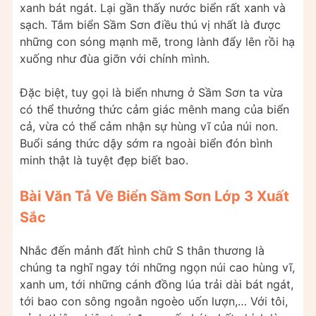
xanh bát ngát. Lại gần thấy nước biển rất xanh và
sạch. Tắm biển Sầm Sơn điều thú vị nhất là được
những con sóng mạnh mẽ, trong lành đẩy lên rồi hạ
xuống như đùa giỡn với chính mình.
Đặc biệt, tuy gọi là biển nhưng ở Sầm Sơn ta vừa
có thể thưởng thức cảm giác mênh mang của biển
cả, vừa có thể cảm nhận sự hùng vĩ của núi non.
Buổi sáng thức dậy sớm ra ngoài biển đón bình
minh thật là tuyệt đẹp biết bao.
Bài Văn Tả Về Biển Sầm Sơn Lớp 3 Xuất
Sắc
Nhắc đến mảnh đất hình chữ S thân thương là
chúng ta nghĩ ngay tới những ngọn núi cao hùng vĩ,
xanh um, tới những cánh đồng lúa trải dài bát ngát,
tới bao con sông ngoằn ngoèo uốn lượn,… Với tôi,