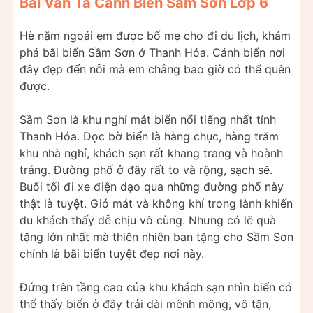
Bài Văn Tả Cảnh Biển Sầm Sơn Lớp 6
Hè năm ngoái em được bố mẹ cho đi du lịch, khám
phá bãi biển Sầm Sơn ở Thanh Hóa. Cảnh biển nơi
đây đẹp đến nỗi mà em chẳng bao giờ có thể quên
được.
Sầm Sơn là khu nghỉ mát biển nổi tiếng nhất tỉnh
Thanh Hóa. Dọc bờ biển là hàng chục, hàng trăm
khu nhà nghỉ, khách sạn rất khang trang và hoành
tráng. Đường phố ở đây rất to và rộng, sạch sẽ.
Buổi tối đi xe điện dạo qua những đường phố này
thật là tuyệt. Gió mát và không khí trong lành khiến
du khách thấy dễ chịu vô cùng. Nhưng có lẽ quà
tặng lớn nhất mà thiên nhiên ban tặng cho Sầm Sơn
chính là bãi biển tuyệt đẹp nơi này.
Đứng trên tầng cao của khu khách sạn nhìn biển có
thể thấy biển ở đây trải dài mênh mông, vô tận,