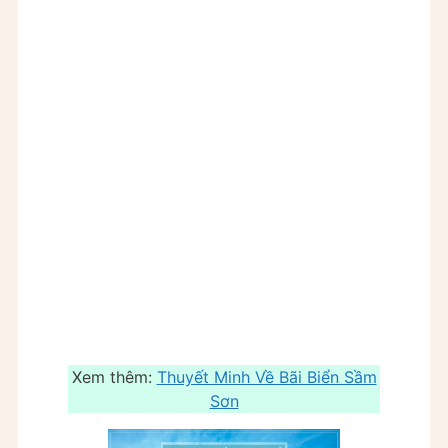
Xem thêm:
Thuyết Minh Về Bãi Biển Sầm
Sơn