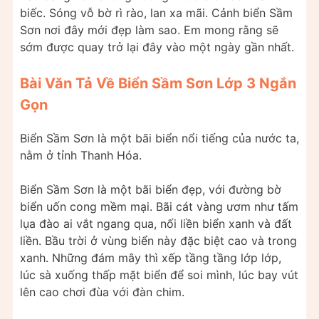
biếc. Sóng vỗ bờ rì rào, lan xa mãi. Cảnh biển Sầm
Sơn nơi đây mới đẹp làm sao. Em mong rằng sẽ
sớm được quay trở lại đây vào một ngày gần nhất.
Bài Văn Tả Về Biển Sầm Sơn Lớp 3 Ngắn
Gọn
Biển Sầm Sơn là một bãi biển nổi tiếng của nước ta,
nằm ở tỉnh Thanh Hóa.
Biển Sầm Sơn là một bãi biển đẹp, với đường bờ
biển uốn cong mềm mại. Bãi cát vàng ươm như tấm
lụa đào ai vắt ngang qua, nối liền biển xanh và đất
liền. Bầu trời ở vùng biển này đặc biệt cao và trong
xanh. Những đám mây thì xếp tầng tầng lớp lớp,
lúc sà xuống thấp mặt biển để soi mình, lúc bay vút
lên cao chơi đùa với đàn chim.