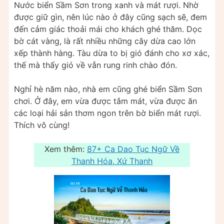
Nước biển Sầm Sơn trong xanh và mát rượi. Nhờ
được giữ gìn, nên lúc nào ở đây cũng sạch sẽ, đem
đến cảm giác thoải mái cho khách ghé thăm. Dọc
bờ cát vàng, là rất nhiều những cây dừa cao lớn
xếp thành hàng. Tàu dừa to bị gió đánh cho xơ xác,
thế mà thấy gió về vẫn rung rinh chào đón.
Nghỉ hè năm nào, nhà em cũng ghé biển Sầm Sơn
chơi. Ở đây, em vừa được tắm mát, vừa được ăn
các loại hải sản thơm ngon trên bờ biển mát rượi.
Thích vô cùng!
Xem thêm:
87+ Ca Dao Tục Ngữ Về
Thanh Hóa, Xứ Thanh