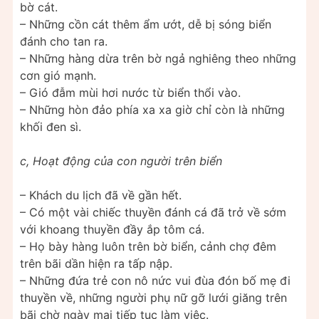
bờ cát.
– Những cồn cát thêm ẩm ướt, dễ bị sóng biển
đánh cho tan ra.
– Những hàng dừa trên bờ ngả nghiêng theo những
cơn gió mạnh.
– Gió đẫm mùi hơi nước từ biển thổi vào.
– Những hòn đảo phía xa xa giờ chỉ còn là những
khối đen sì.
c, Hoạt động của con người trên biển
– Khách du lịch đã về gần hết.
– Có một vài chiếc thuyền đánh cá đã trở về sớm
với khoang thuyền đầy ắp tôm cá.
– Họ bày hàng luôn trên bờ biển, cảnh chợ đêm
trên bãi dần hiện ra tấp nập.
– Những đứa trẻ con nô nức vui đùa đón bố mẹ đi
thuyền về, những người phụ nữ gỡ lưới giăng trên
bãi chờ ngày mai tiếp tục làm việc.