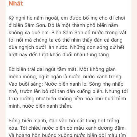
Nhất
Kỳ nghỉ hè năm ngoái, em được bố mẹ cho đi chơi
ở biến Sầm Sơn. Đó là một thành phố biển nằm
không xa quê em. Biển Sầm Sơn có nước trong vắt
tới nỗi mà chúng ta có thể nhìn thấy đàn cá đang
đùa nghịch dưới làn nước. Những con sóng cứ hết
lượt này đến lượt khác đuổi nhau tung tăng.
Bờ biển trải dài ngút tầm mắt. Một không gian
mênh mông, ngút ngàn là nước, nước xanh trong.
Vào buổi sáng: Nước biển xanh lơ. Sóng nhẹ nhấp
nhô, trườn lên bờ rồi tan dần xuống biển. Nhưng tới
trưa dường như biển không hiền hòa như buổi bình
minh, nước biển xanh thẳm.
Sóng biển mạnh, đập vào bờ cát tung bọt trắng
xóa. Tới chiều nước biển có màu xanh dương đậm.
Và hoàng hôn buông xuống nước biển đổi màu tím