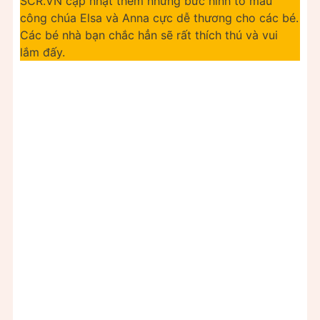
SCR.VN cập nhật thêm những bức hình tô màu
công chúa Elsa và Anna cực dễ thương cho các bé.
Các bé nhà bạn chắc hẳn sẽ rất thích thú và vui
lắm đấy.