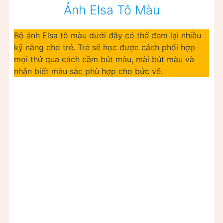
Ảnh Elsa Tô Màu
Bộ ảnh Elsa tô màu dưới đây có thể đem lại nhiều
kỹ năng cho trẻ. Trẻ sẽ học được cách phối hợp
mọi thứ qua cách cầm bút màu, mài bút màu và
nhận biết màu sắc phù hợp cho bức vẽ.