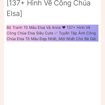
[137+ Hình Vẽ Công Chúa
Elsa]
Bộ Tranh Tô Màu Elsa Và Anna ❤️ 137+ Hình Vẽ
Công Chúa Elsa Siêu Cute ✅ Tuyển Tập Ảnh Công
Chúa Elsa Tô Màu Đẹp Nhất, Mới Nhất Cho Bé Gái.