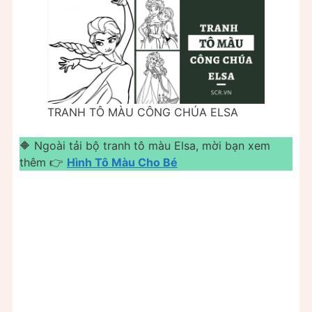
TRANH TÔ MÀU CÔNG CHÚA ELSA
🔶 Ngoài tải bộ tranh tô màu Elsa, mời bạn xem
thêm 👉
Hình Tô Màu Cho Bé