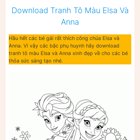
Download Tranh Tô Màu Elsa Và
Anna
Hầu hết các bé gái rất thích công chúa Elsa và
Anna. Vì vậy các bậc phụ huynh hãy download
tranh tô màu Elsa và Anna xinh đẹp về cho các bé
thỏa sức sáng tạo nhé.