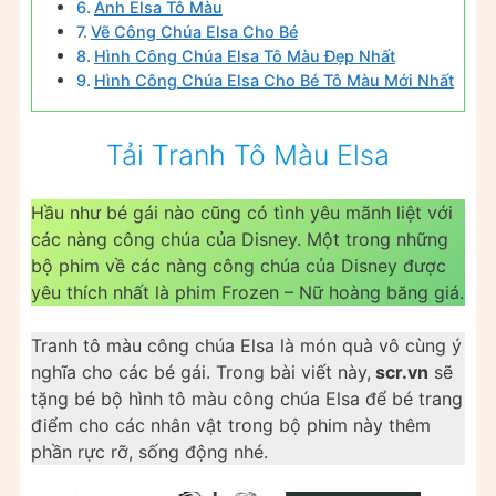
Ảnh Elsa Tô Màu
Vẽ Công Chúa Elsa Cho Bé
Hình Công Chúa Elsa Tô Màu Đẹp Nhất
Hình Công Chúa Elsa Cho Bé Tô Màu Mới Nhất
Tải Tranh Tô Màu Elsa
Hầu như bé gái nào cũng có tình yêu mãnh liệt với
các nàng công chúa của Disney. Một trong những
bộ phim về các nàng công chúa của Disney được
yêu thích nhất là phim Frozen – Nữ hoàng băng giá.
Tranh tô màu công chúa Elsa là món quà vô cùng ý
nghĩa cho các bé gái. Trong bài viết này,
scr.vn
sẽ
tặng bé bộ hình tô màu công chúa Elsa để bé trang
điểm cho các nhân vật trong bộ phim này thêm
phần rực rỡ, sống động nhé.