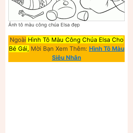
Ảnh tô màu công chúa Elsa đẹp
Ngoài
Hình
Tô Màu
Công Chúa
Elsa
Cho
Bé Gái,
Mời Bạn Xem Thêm:
Hình Tô Màu
Siêu Nhân