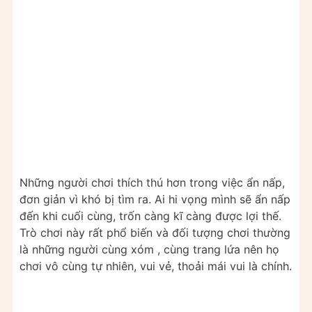
Những người chơi thích thú hơn trong việc ẩn nấp,
đơn giản vì khó bị tìm ra. Ai hi vọng mình sẽ ẩn nấp
đến khi cuối cùng, trốn càng kĩ càng được lợi thế.
Trò chơi này rất phổ biến và đối tượng chơi thường
là những người cùng xóm , cùng trang lứa nên họ
chơi vô cùng tự nhiên, vui vẻ, thoải mái vui là chính.