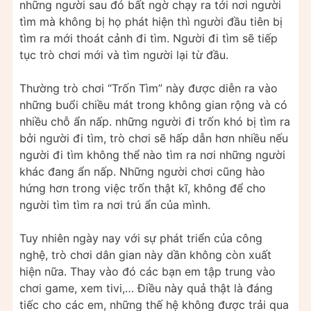
những người sau đó bất ngờ chạy ra tới nơi người
tìm mà không bị họ phát hiện thì người đầu tiên bị
tìm ra mới thoát cảnh đi tìm. Người đi tìm sẽ tiếp
tục trò chơi mới và tìm người lại từ đầu.
Thường trò chơi “Trốn Tìm” này được diễn ra vào
những buổi chiều mát trong không gian rộng và có
nhiều chỗ ẩn nấp. những người đi trốn khó bị tìm ra
bởi người đi tìm, trò chơi sẽ hấp dẫn hơn nhiều nếu
người đi tìm không thể nào tìm ra nơi những người
khác đang ẩn nấp. Những người chơi cũng hào
hứng hơn trong việc trốn thật kĩ, không để cho
người tìm tìm ra nơi trú ẩn của mình.
Tuy nhiên ngày nay với sự phát triển của công
nghệ, trò chơi dân gian này dần không còn xuất
hiện nữa. Thay vào đó các bạn em tập trung vào
chơi game, xem tivi,… Điều này quả thật là đáng
tiếc cho các em, những thế hệ không được trải qua