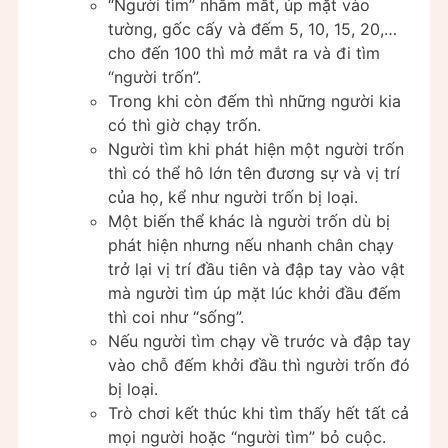
“Người tìm” nhắm mắt, úp mặt vào
tường, gốc cấy và đếm 5, 10, 15, 20,…
cho đến 100 thì mở mắt ra và đi tìm
“người trốn”.
Trong khi còn đếm thì những người kia
có thì giờ chạy trốn.
Người tìm khi phát hiện một người trốn
thì có thể hô lớn tên đương sự và vị trí
của họ, kể như người trốn bị loại.
Một biến thể khác là người trốn dù bị
phát hiện nhưng nếu nhanh chân chạy
trở lại vị trí đầu tiên và đập tay vào vật
mà người tìm úp mặt lúc khởi đầu đếm
thì coi như “sống”.
Nếu người tìm chạy về trước và đập tay
vào chỗ đếm khởi đầu thì người trốn đó
bị loại.
Trò chơi kết thúc khi tìm thấy hết tất cả
mọi người hoặc “người tìm” bỏ cuộc.