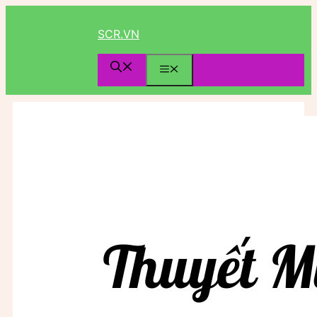
Chuyển
đến
SCR.VN
nội
dung
Menu