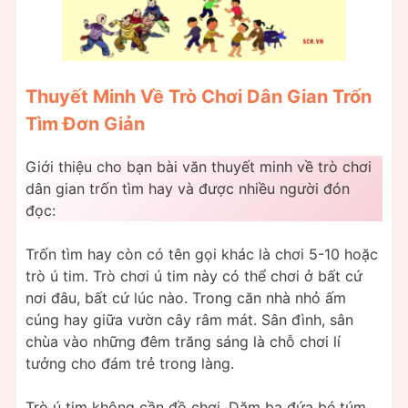
Thuyết Minh Về Trò Chơi Dân Gian Trốn
Tìm Đơn Giản
Giới thiệu cho bạn bài văn thuyết minh về trò chơi
dân gian trốn tìm hay và được nhiều người đón
đọc:
Trốn tìm hay còn có tên gọi khác là chơi 5-10 hoặc
trò ú tim. Trò chơi ú tim này có thể chơi ở bất cứ
nơi đâu, bất cứ lúc nào. Trong căn nhà nhỏ ấm
cúng hay giữa vườn cây râm mát. Sân đình, sân
chùa vào những đêm trăng sáng là chỗ chơi lí
tưởng cho đám trẻ trong làng.
Trò ú tim không cần đồ chơi. Dăm ba đứa bé túm