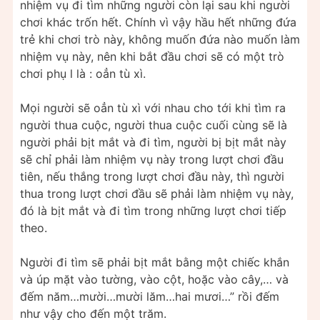
nhiệm vụ đi tìm những người còn lại sau khi người
chơi khác trốn hết. Chính vì vậy hầu hết những đứa
trẻ khi chơi trò này, không muốn đứa nào muốn làm
nhiệm vụ này, nên khi bắt đầu chơi sẽ có một trò
chơi phụ l là : oẳn tù xì.
Mọi người sẽ oẳn tù xì với nhau cho tới khi tìm ra
người thua cuộc, người thua cuộc cuối cùng sẽ là
người phải bịt mắt và đi tìm, người bị bịt mắt này
sẽ chỉ phải làm nhiệm vụ này trong lượt chơi đầu
tiên, nếu thắng trong lượt chơi đầu này, thì người
thua trong lượt chơi đầu sẽ phải làm nhiệm vụ này,
đó là bịt mắt và đi tìm trong những lượt chơi tiếp
theo.
Người đi tìm sẽ phải bịt mắt bằng một chiếc khắn
và úp mặt vào tường, vào cột, hoặc vào cây,… và
đếm năm…mười…mười lăm…hai mươi…” rồi đếm
như vậy cho đến một trăm.