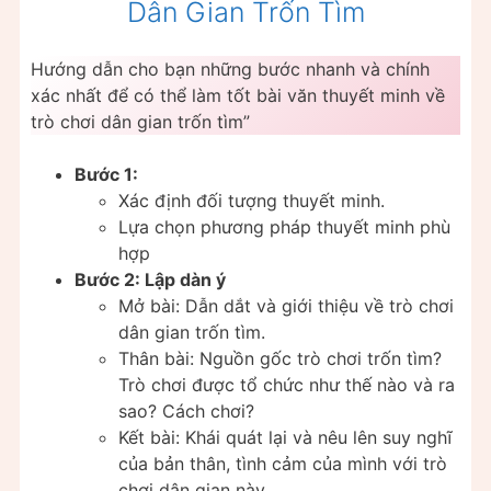
Dân Gian Trốn Tìm
Hướng dẫn cho bạn những bước nhanh và chính
xác nhất để có thể làm tốt bài văn thuyết minh về
trò chơi dân gian trốn tìm”
Bước 1:
Xác định đối tượng thuyết minh.
Lựa chọn phương pháp thuyết minh phù
hợp
Bước 2: Lập dàn ý
Mở bài: Dẫn dắt và giới thiệu về trò chơi
dân gian trốn tìm.
Thân bài: Nguồn gốc trò chơi trốn tìm?
Trò chơi được tổ chức như thế nào và ra
sao? Cách chơi?
Kết bài: Khái quát lại và nêu lên suy nghĩ
của bản thân, tình cảm của mình với trò
chơi dân gian này.