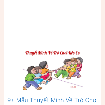
9+ Mẫu Thuyết Minh Về Trò Chơi