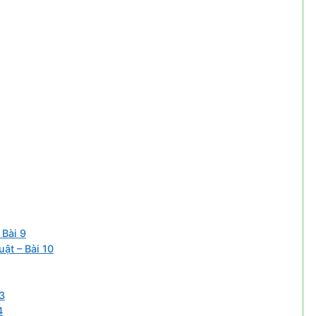
Bài 9
ật – Bài 10
3
4