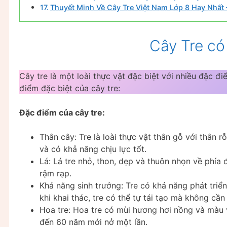
Thuyết Minh Về Cây Tre Việt Nam Lớp 8 Hay Nhất –
Cây Tre có 
Cây tre là một loài thực vật đặc biệt với nhiều đặc 
điểm đặc biệt của cây tre:
Đặc điểm của cây tre:
Thân cây: Tre là loài thực vật thân gỗ với thân 
và có khả năng chịu lực tốt.
Lá: Lá tre nhỏ, thon, dẹp và thuôn nhọn về phía
rậm rạp.
Khả năng sinh trưởng: Tre có khả năng phát triển
khi khai thác, tre có thể tự tái tạo mà không cần
Hoa tre: Hoa tre có mùi hương hơi nồng và màu và
đến 60 năm mới nở một lần.