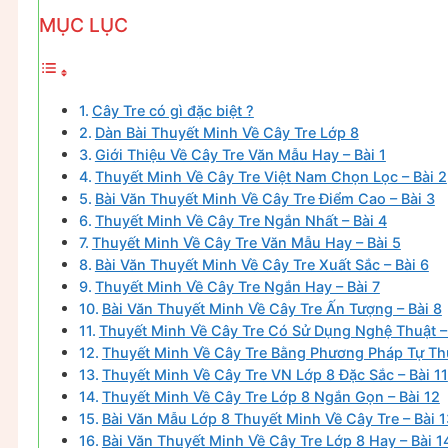
MỤC LỤC
Cây Tre có gì đặc biệt ?
Dàn Bài Thuyết Minh Về Cây Tre Lớp 8
Giới Thiệu Về Cây Tre Văn Mẫu Hay – Bài 1
Thuyết Minh Về Cây Tre Việt Nam Chọn Lọc – Bài 2
Bài Văn Thuyết Minh Về Cây Tre Điểm Cao – Bài 3
Thuyết Minh Về Cây Tre Ngắn Nhất – Bài 4
Thuyết Minh Về Cây Tre Văn Mẫu Hay – Bài 5
Bài Văn Thuyết Minh Về Cây Tre Xuất Sắc – Bài 6
Thuyết Minh Về Cây Tre Ngắn Hay – Bài 7
Bài Văn Thuyết Minh Về Cây Tre Ấn Tượng – Bài 8
Thuyết Minh Về Cây Tre Có Sử Dụng Nghệ Thuật – 
Thuyết Minh Về Cây Tre Bằng Phương Pháp Tự Thu
Thuyết Minh Về Cây Tre VN Lớp 8 Đặc Sắc – Bài 11
Thuyết Minh Về Cây Tre Lớp 8 Ngắn Gọn – Bài 12
Bài Văn Mẫu Lớp 8 Thuyết Minh Về Cây Tre – Bài 1
Bài Văn Thuyết Minh Về Cây Tre Lớp 8 Hay – Bài 1