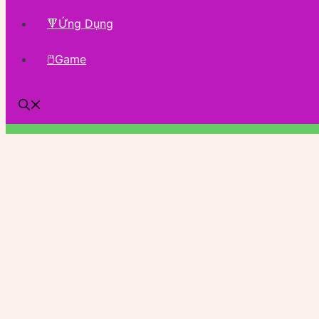
🔻Ứng Dụng
🖱Game