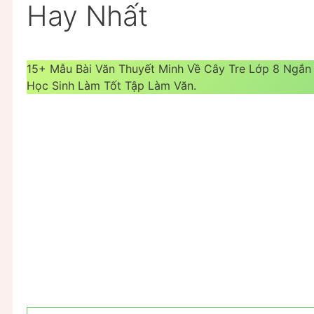
Hay Nhất
15+ Mẫu Bài Văn Thuyết Minh Về Cây Tre Lớp 8 Ngắn
Học Sinh Làm Tốt Tập Làm Văn.