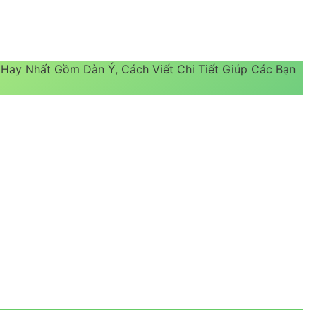
 Hay Nhất Gồm Dàn Ý, Cách Viết Chi Tiết Giúp Các Bạn