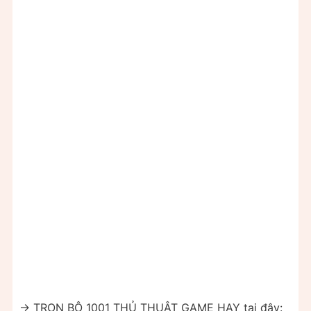
-> TRỌN BỘ 1001 THỦ THUẬT GAME HAY tại đây: