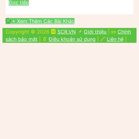
Đọc tiếp
+ Xem Thêm Các Bài Khác
Copyright © 2026 🆎
SCR.VN
📌
Giới thiệu
| 📜
Chính
sách bảo mật
| 📄
Điều khoản sử dụng
| 🔗
Liên hệ
|