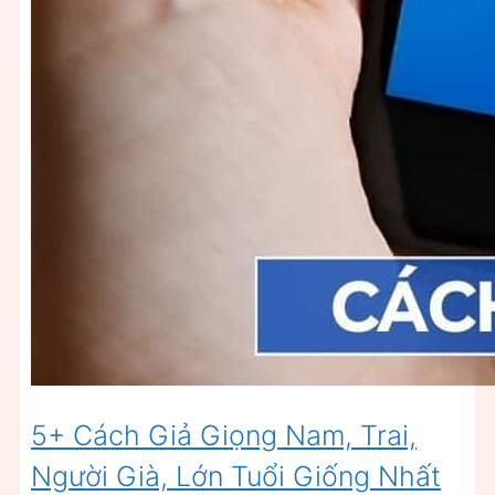
5+ Cách Giả Giọng Nam, Trai,
Người Già, Lớn Tuổi Giống Nhất