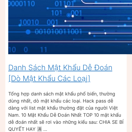
Danh Sách Mật Khẩu Dễ Đoán
[Dò Mật Khẩu Các Loại]
Tổng hợp danh sách mật khẩu phổ biến, thường
dùng nhất, dò mật khẩu các loại. Hack pass dễ
dàng với list mật khẩu thường đặt của người Việt
Nam. 10 Mật Khẩu Dễ Đoán Nhất TOP 10 mật khẩu
dễ đoán nhất sẽ rơi vào những kiểu sau: CHIA SE BÍ
QUYẾT HAY 🈵 …