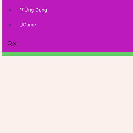
🔻Ứng Dụng
🖱Game