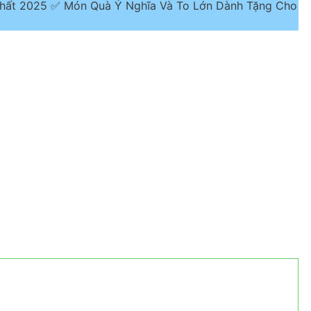
 Nhất 2025 ✅ Món Quà Ý Nghĩa Và To Lớn Dành Tặng Cho