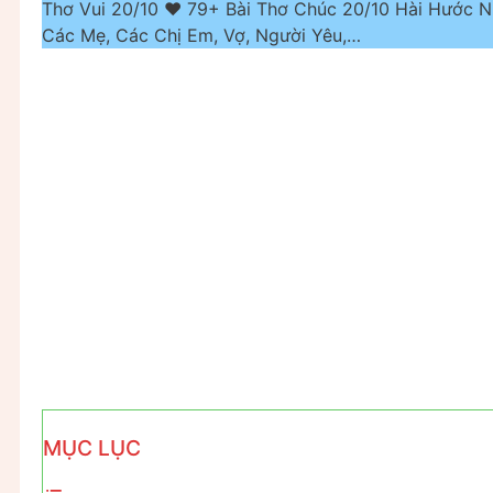
Thơ Vui 20/10 ❤️ 79+ Bài Thơ Chúc 20/10 Hài Hước
Các Mẹ, Các Chị Em, Vợ, Người Yêu,…
MỤC LỤC