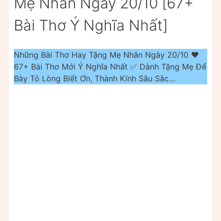
Mẹ Nhân Ngày 20/10 [67+
Bài Thơ Ý Nghĩa Nhất]
Những Bài Thơ Hay Tặng Mẹ Nhân Ngày 20/10 ❤️
67+ Bài Thơ Mới Ý Nghĩa Nhất ✅ Dành Tặng Mẹ Để
Bày Tỏ Lòng Biết Ơn, Thành Kính Sâu Sắc…