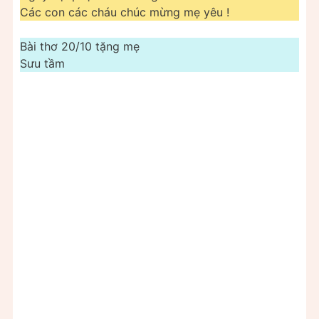
Các con các cháu chúc mừng mẹ yêu !
Bài thơ 20/10 tặng mẹ
Sưu tầm