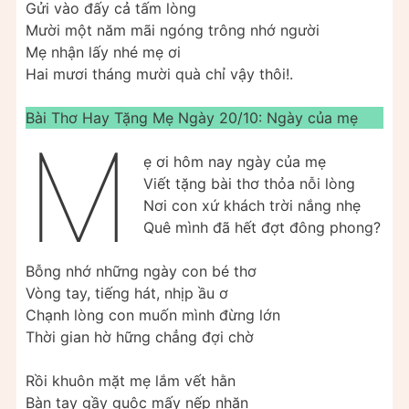
Gửi vào đấy cả tấm lòng
Mười một năm mãi ngóng trông nhớ người
Mẹ nhận lấy nhé mẹ ơi
Hai mươi tháng mười quà chỉ vậy thôi!.
Bài Thơ Hay Tặng Mẹ Ngày 20/10: Ngày của mẹ
M
ẹ ơi hôm nay ngày của mẹ
Viết tặng bài thơ thỏa nỗi lòng
Nơi con xứ khách trời nắng nhẹ
Quê mình đã hết đợt đông phong?
Bỗng nhớ những ngày con bé thơ
Vòng tay, tiếng hát, nhịp ầu ơ
Chạnh lòng con muốn mình đừng lớn
Thời gian hờ hững chẳng đợi chờ
Rồi khuôn mặt mẹ lắm vết hằn
Bàn tay gầy guộc mấy nếp nhăn