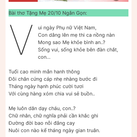
Bài thơ Tặng Mẹ 20/10 Ngắn Gọn:
V
ui ngày Phụ nữ Việt Nam,
Con dâng lên mẹ thi ca nồng nàn
Mong sao Mẹ khỏe bình an..?
Sống vui, sống khỏe bên đàn chắt,
con…
Tuổi cao minh mẫn hanh thông
Đôi chân cứng cáp nhẹ nhàng bước đi
Tháng ngày hạnh phúc cười tươi
Với cùng hàng xóm chia vui sẻ buồn..
Mẹ luôn dăn dạy cháu, con..?
Chữ nhân, chữ nghĩa phải cần khắc ghi
Đường đời bao nỗi đắng cay
Nuôi con nào kể tháng ngày gian truân.