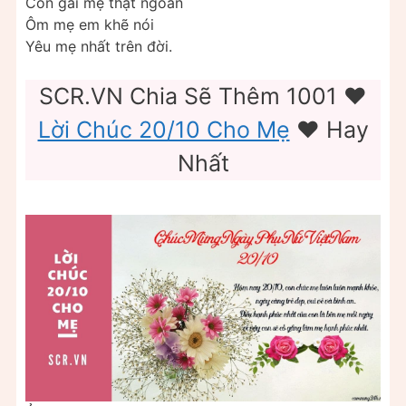
Con gái mẹ thật ngoan
Ôm mẹ em khẽ nói
Yêu mẹ nhất trên đời.
SCR.VN Chia Sẽ Thêm 1001 ❤️
Lời Chúc 20/10 Cho Mẹ
❤️ Hay
Nhất