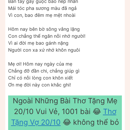
Bàn tay gầy guộc bao nếp nhăn
Mái tóc pha sương màu đã ngả
Vì con, bao đêm mẹ mệt nhoài
Hôm nay bên bờ sông vắng lặng
Con chẳng thể ngăn nỗi nhớ người!
Vì ai đời mẹ bao gánh nặng
Người con xa xứ nhớ khôn nguôi
Mẹ ơi! Hôm nay ngày của mẹ
Chẳng đỡ đần chi, chẳng giúp gì
Chỉ có nỗi lòng con khôn xiết
Ơn mẹ đời này con khắc ghi!
Ngoài Những Bài Thơ Tặng Mẹ
20/10 Vui Vẻ, 1001 bài 😂
Thơ
Tặng Vợ 20/10
😂 không thể bỏ