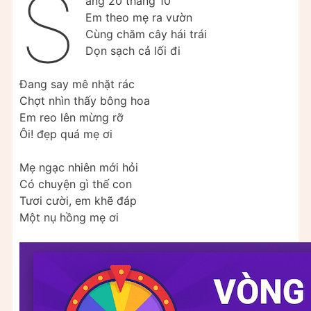
S
áng 20 tháng 10
Em theo mẹ ra vườn
Cùng chăm cây hái trái
Dọn sạch cả lối đi
Đang say mê nhặt rác
Chợt nhìn thấy bông hoa
Em reo lên mừng rỡ
Ôi! đẹp quá mẹ ơi
Mẹ ngạc nhiên mới hỏi
Có chuyện gì thế con
Tươi cười, em khẽ đáp
Một nụ hồng mẹ ơi