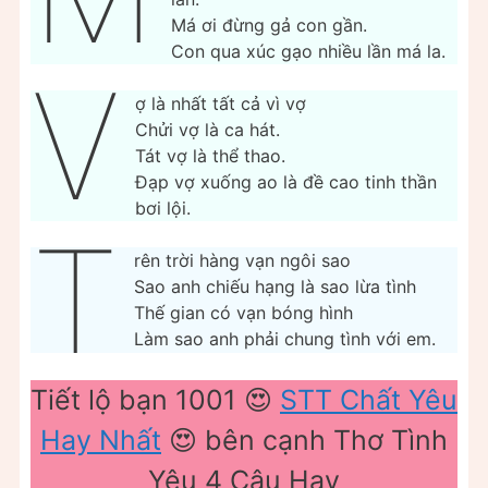
Má ơi đừng gả con gần.
Con qua xúc gạo nhiều lần má la.
V
ợ là nhất tất cả vì vợ
Chửi vợ là ca hát.
Tát vợ là thể thao.
Đạp vợ xuống ao là đề cao tinh thần
bơi lội.
T
rên trời hàng vạn ngôi sao
Sao anh chiếu hạng là sao lừa tình
Thế gian có vạn bóng hình
Làm sao anh phải chung tình với em.
Tiết lộ bạn 1001 😍
STT Chất Yêu
Hay Nhất
😍 bên cạnh Thơ Tình
Yêu 4 Câu Hay