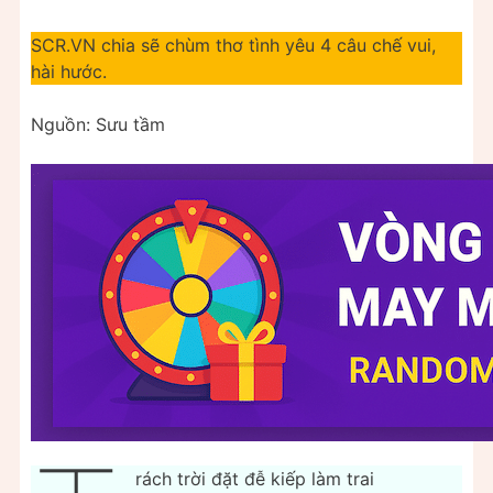
SCR.VN chia sẽ chùm thơ tình yêu 4 câu chế vui,
hài hước.
Nguồn: Sưu tầm
rách trời đặt đễ kiếp làm trai