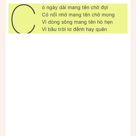
C
ó ngày dài mang tên chờ đợi
Có nổi nhớ mang tên chờ mong
Vì dòng sông mang tên hò hẹn
Vì bầu trời lơ đễnh hay quên