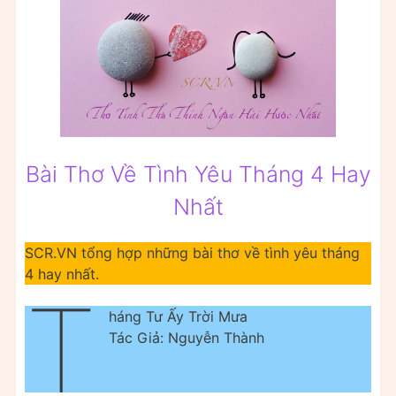
Bài Thơ Về Tình Yêu Tháng 4 Hay
Nhất
SCR.VN tổng hợp những bài thơ về tình yêu tháng
4 hay nhất.
T
háng Tư Ấy Trời Mưa
Tác Giả: Nguyễn Thành