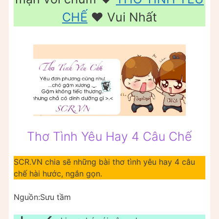
CHẾ
❤️ Vui Nhất
Thơ Tình Yêu Hay 4 Câu Chế
SCR.VN chia sẽ những bài thơ tình yêu hay 4 câu
chế hài hước, ngắn gọn.
Nguồn:Sưu tầm