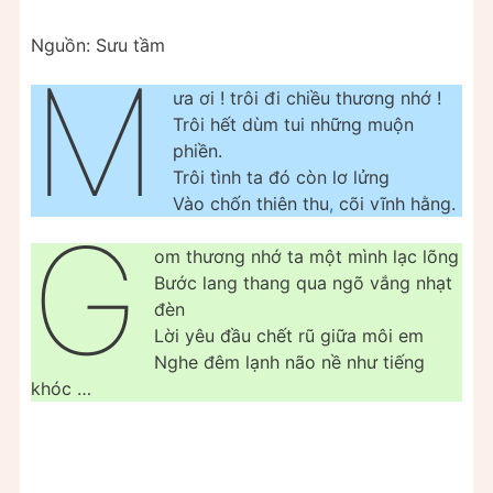
Nguồn: Sưu tầm
M
ưa ơi ! trôi đi chiều thương nhớ !
Trôi hết dùm tui những muộn
phiền.
Trôi tình ta đó còn lơ lửng
Vào chốn thiên thu
,
cõi vĩnh hằng.
G
om thương nhớ ta một mình lạc lõng
Bước lang thang qua ngõ vắng nhạt
đèn
Lời yêu đầu chết rũ giữa môi em
Nghe đêm lạnh não nề như tiếng
khóc …