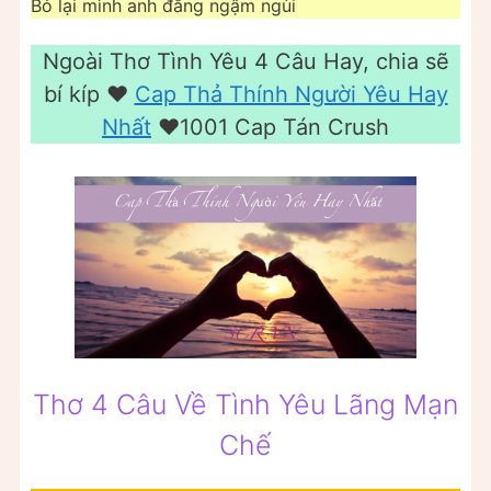
Bỏ lại mình anh đắng ngậm ngùi
Ngoài Thơ Tình Yêu 4 Câu Hay, chia sẽ
bí kíp ❤️️
Cap Thả Thính Người Yêu Hay
Nhất
❤️️1001 Cap Tán Crush
Thơ 4 Câu Về Tình Yêu Lãng Mạn
Chế