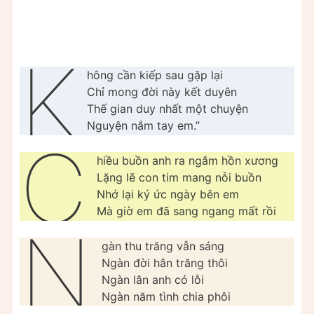
K
hông cần kiếp sau gặp lại
Chỉ mong đời này kết duyên
Thế gian duy nhất một chuyện
Nguyện nắm tay em.”
C
hiều buồn anh ra ngắm hồn xương
Lặng lẽ con tim mang nỗi buồn
Nhớ lại ký ức ngày bên em
Mà giờ em đã sang ngang mất rồi
N
gàn thu trăng vẫn sáng
Ngàn đời hân trăng thôi
Ngàn lân anh có lỗi
Ngàn năm tình chia phôi