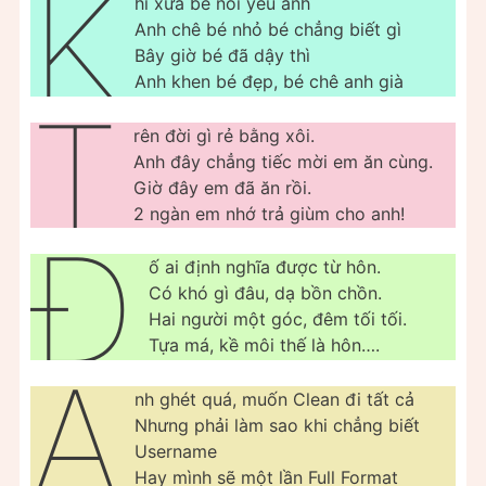
K
hi xưa bé nói yêu anh
Anh chê bé nhỏ bé chẳng biết gì
Bây giờ bé đã dậy thì
Anh khen bé đẹp, bé chê anh già
T
rên đời gì rẻ bằng xôi.
Anh đây chẳng tiếc mời em ăn cùng.
Giờ đây em đã ăn rồi.
2 ngàn em nhớ trả giùm cho anh!
Đ
ố ai định nghĩa được từ hôn.
Có khó gì đâu, dạ bồn chồn.
Hai người một góc, đêm tối tối.
Tựa má, kề môi thế là hôn….
A
nh ghét quá, muốn Clean đi tất cả
Nhưng phải làm sao khi chẳng biết
Username
Hay mình sẽ một lần Full Format