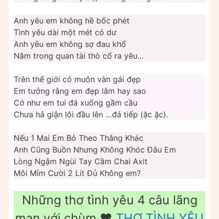
Anh yêu em không hề bốc phét
Tình yêu dài một mét có dư
Anh yêu em không sợ đau khổ
Nằm trong quan tài thò cổ ra yêu…
Trên thế giới có muôn vàn gái đẹp
Em tưởng rằng em đẹp lắm hay sao
Cớ như em tui đá xuống gầm cầu
Chưa hả giận lôi đầu lên …đá tiếp (ặc ặc).
Nếu 1 Mai Em Bỏ Theo Thằng Khác
Anh Cũng Buồn Nhưng Không Khóc Đâu Em
Lòng Ngậm Ngùi Tay Cầm Chai Axit
Môi Mỉm Cười 2 Lít Đủ Không em?
Những thơ tình yêu 4 câu lãng
mạn với chùm ❤️
THƠ TÌNH YÊU