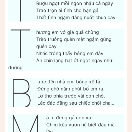
T
Rượu ngọt mồi ngon nhậu cả ngày
Trao trọn ái tình cho bạn gái
Thất tình ngặm đắng nuốt chua cay
T
hương em vô giá quá chừng
Trèo truông quên mệt ngậm gừng
quên cay
Nhác trông thấy bóng em đây
Ăn chín lạng hạt ớt ngọt ngay như
đường.
B
ước đến nhà em, bóng xế tà.
Đứng chờ năm phút bố em ra.
Lơ thơ phía trước vài con chó.
Lác đác đằng sau chiếc chổi chà…
M
á ơi đừng gả con xa.
Chim kêu vượn hú biết đâu mà
lần.