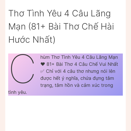
Thơ Tình Yêu 4 Câu Lãng
Mạn (81+ Bài Thơ Chế Hài
Hước Nhất)
C
hùm Thơ Tình Yêu 4 Câu Lãng Mạn
❤️️ 81+ Bài Thơ 4 Câu Chế Vui Nhất
✅ Chỉ với 4 câu thơ nhưng nói lên
được hết ý nghĩa, chứa đựng tâm
trạng, tâm hồn và cảm xúc trong
tình yêu.