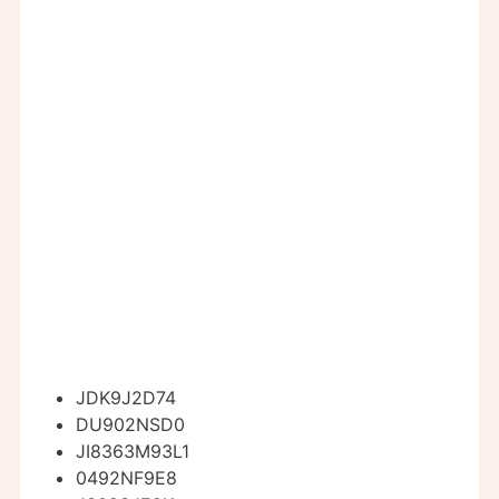
JDK9J2D74
DU902NSD0
JI8363M93L1
0492NF9E8