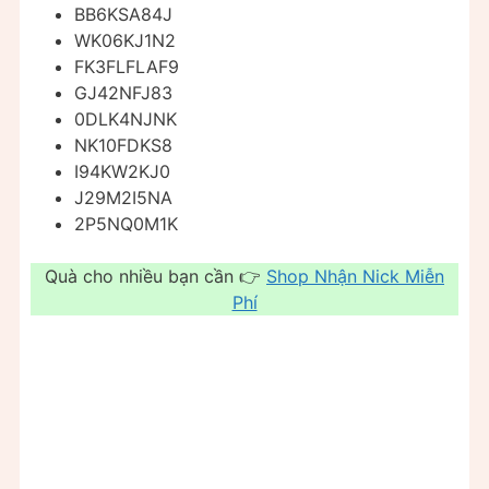
BB6KSA84J
WK06KJ1N2
FK3FLFLAF9
GJ42NFJ83
0DLK4NJNK
NK10FDKS8
I94KW2KJ0
J29M2I5NA
2P5NQ0M1K
Quà cho nhiều bạn cần 👉
Shop Nhận Nick Miễn
Phí