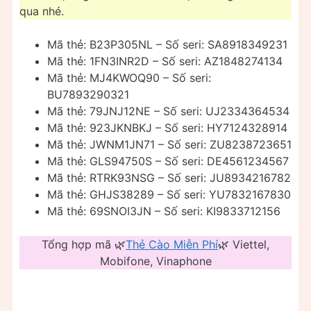
qua nhé.
Mã thẻ: B23P305NL – Số seri: SA8918349231
Mã thẻ: 1FN3INR2D – Số seri: AZ1848274134
Mã thẻ: MJ4KWOQ90 – Số seri:
BU7893290321
Mã thẻ: 79JNJ12NE – Số seri: UJ2334364534
Mã thẻ: 923JKNBKJ – Số seri: HY7124328914
Mã thẻ: JWNM1JN71 – Số seri: ZU8238723651
Mã thẻ: GLS94750S – Số seri: DE4561234567
Mã thẻ: RTRK93NSG – Số seri: JU8934216782
Mã thẻ: GHJS38289 – Số seri: YU7832167830
Mã thẻ: 69SNOI3JN – Số seri: KI9833712156
Tổng hợp mã 🌿
Thẻ Cào Miễn Phí
🌿 Viettel,
Mobifone, Vinaphone