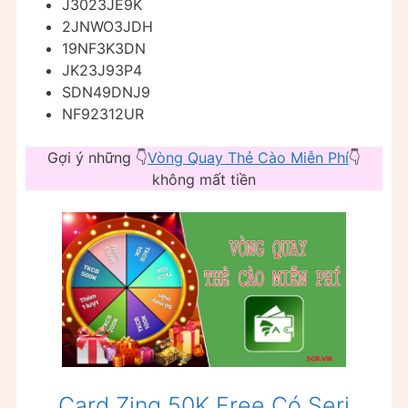
J3023JE9K
2JNWO3JDH
19NF3K3DN
JK23J93P4
SDN49DNJ9
NF92312UR
Gợi ý những 👇
Vòng Quay Thẻ Cào Miễn Phí
👇
không mất tiền
Card Zing 50K Free Có Seri