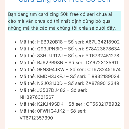
Bạn đang tìm card zing 50k free có seri chưa ai
cào mà vẫn chưa có thì nhất định đừng bỏ qua
những mã thẻ cào mà chúng tôi chia sẻ dưới đây.
Mã thẻ: HEB920B18 – Số seri: A67U34218902
Mã thẻ: Q93JPN3IO – Số seri: S78A23678634
Mã thẻ: 83HUJ912J – Số seri: YT6732451278
Mã thẻ: BJ92PB93N – Số seri: DY6723135611
Mã thẻ: 9FN394JKW – Số seri: CT6782451674
Mã thẻ: KMDH3JKEJ – Số seri: TI8932189034
Mã thẻ: NSJ031J0D – Số seri: ZA8789012349
Mã thẻ: J3537DJ482 – Số seri:
NH8976321567
Mã thẻ: K2KJ49SDK – Số seri: CT5632178932
Mã thẻ: 0FWHG4JK2 – Số seri:
VT6712357390