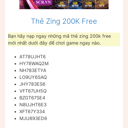
Thẻ Zing 200K Free
Bạn hãy nạp ngay những mã thẻ zing 200k free
mới nhất dưới đây để chơi game ngay nào.
AT78UJHT6
HY78WAQ2M
NH783ETYA
LO9UY6SAQ
JHY783ES6
VFT67UH5Q
BZGT67SE4
N8UJHT6E3
XFT67Y334
MJU893ED6