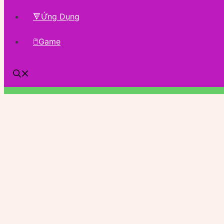
🔻Ứng Dụng
🖱Game