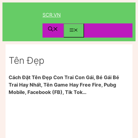
Chuyển
đến
SCR.VN
nội
dung
Menu
Tên Đẹp
Cách Đặt Tên Đẹp Con Trai Con Gái, Bé Gái Bé
Trai Hay Nhất, Tên Game Hay Free Fire, Pubg
Mobile, Facebook (FB), Tik Tok…