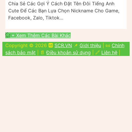
Chia Sẻ Các Gợi Ý Cách Đặt Tên Đôi Tiếng Anh
Cute Để Các Bạn Lựa Chọn Nickname Cho Game,
Facebook, Zalo, Tiktok…
+ Xem Thêm Các Bài Khác
Copyright © 2026 🆎
SCR.VN
📌
Giới thiệu
| 📜
Chính
sách bảo mật
| 📄
Điều khoản sử dụng
| 🔗
Liên hệ
|