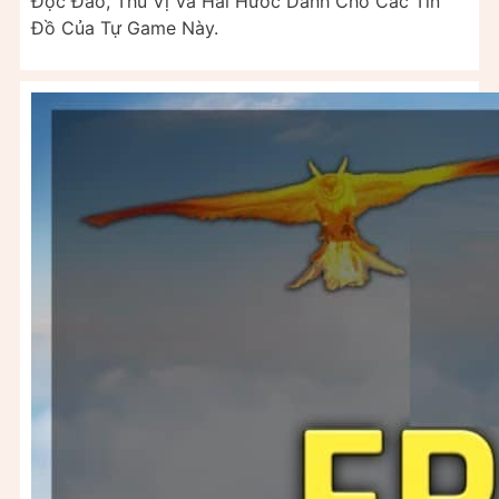
Độc Đáo, Thú Vị Và Hài Hước Dành Cho Các Tín
Đồ Của Tự Game Này.