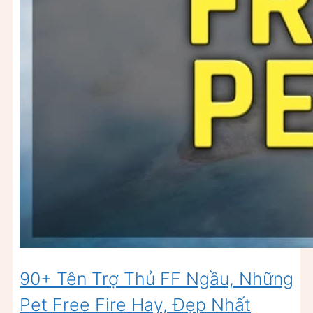
90+ Tên Trợ Thủ FF Ngầu, Những
Pet Free Fire Hay, Đẹp Nhất