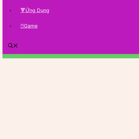
🔻Ứng Dụng
🖱Game