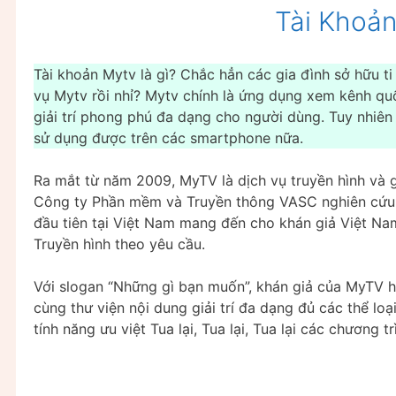
Tài Khoản
Tài khoản Mytv là gì? Chắc hẳn các gia đình sở hữu ti 
vụ Mytv rồi nhỉ? Mytv chính là ứng dụng xem kênh qu
giải trí phong phú đa dạng cho người dùng. Tuy nhiên
sử dụng được trên các smartphone nữa.
Ra mắt từ năm 2009, MyTV là dịch vụ truyền hình và g
Công ty Phần mềm và Truyền thông VASC nghiên cứu v
đầu tiên tại Việt Nam mang đến cho khán giả Việt Nam
Truyền hình theo yêu cầu.
Với slogan “Những gì bạn muốn”, khán giả của MyTV h
cùng thư viện nội dung giải trí đa dạng đủ các thể lo
tính năng ưu việt Tua lại, Tua lại, Tua lại các chương t