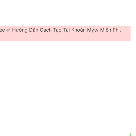
Free ✅ Hướng Dẫn Cách Tạo Tài Khoản Mytv Miễn Phí,