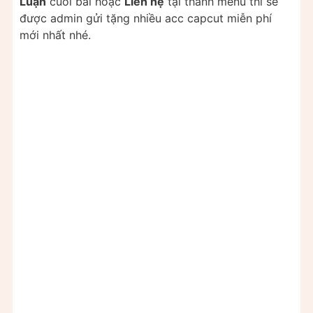
Luận
cuối bài hoặc
Liên hệ
tại thanh menu thì sẽ
được admin gửi tặng nhiều acc capcut miễn phí
mới nhất nhé.