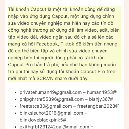
Tài khoản Capcut là một tài khoản dùng để đăng
nhập vào ứng dụng Capcut, một ứng dụng chỉnh
sửa video chuyên nghiệp mà hiện nay các tín đồ
công nghệ thường sử dụng để làm video, edit, biên
tập video dài, video ngắn sau đó chia sẻ lên các
mạng xã hội Facebook, Tiktok để kiếm tiền nhưng
để có thể biên tập và chỉnh sửa video chuyên
nghiệp hơn thì người dùng phải có tài khoản
Capcut Pro bản trả phí, nếu như bạn không muốn
trả phí thì hãy sử dụng tài khoản Capcut Pro free
mới nhất mà SCR.VN share dưới đây.
privatehuman49@gmail.com
– human4953@
phipghrthr55396@gmail.com
– blahjy367#
freetatca30@gmail.com
– freetangban2023@
blinksieuhot2016@gmail.com
–
blinkloveblackpink5#
exithgfbf231242oai@gmail.com
–