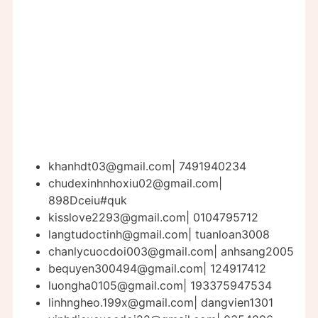
khanhdt03@gmail.com
| 7491940234
chudexinhnhoxiu02@gmail.com
|
898Dceiu#quk
kisslove2293@gmail.com
| 0104795712
langtudoctinh@gmail.com
| tuanloan3008
chanlycuocdoi003@gmail.com
| anhsang2005
bequyen300494@gmail.com
| 124917412
luongha0105@gmail.com
| 193375947534
linhngheo.199x@gmail.com
| dangvien1301