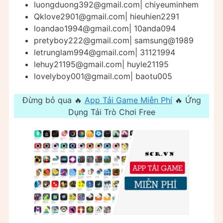
luongduong392@gmail.com
| chiyeuminhem
Qklove2901@gmail.com
| hieuhien2291
loandao1994@gmail.com
| 10anda094
pretyboy222@gmail.com
| samsung@1989
letrunglam994@gmail.com
| 31121994
lehuy21195@gmail.com
| huyle21195
lovelyboy001@gmail.com
| baotu005
Đừng bỏ qua 🔥
App Tải Game Miễn Phí
🔥 Ứng
Dụng Tải Trò Chơi Free