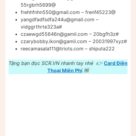
55rgbrh5699@
frehhfnhn550@gmail.com
– frenf45223@
yangdfadfsdfa244u@gmail.com
–
vidggrthrte323a#
czaewgd55646n@gamil.com
– 20bgfh3z#
czarybobby.ikon@gamil.com
– 20031997xyz#
reecamasala111@triots.com
– shiputa222
Tặng bạn đọc SCR.VN nhanh tay nhé 👉
Card Điện
Thoại Miễn Phí
🆓