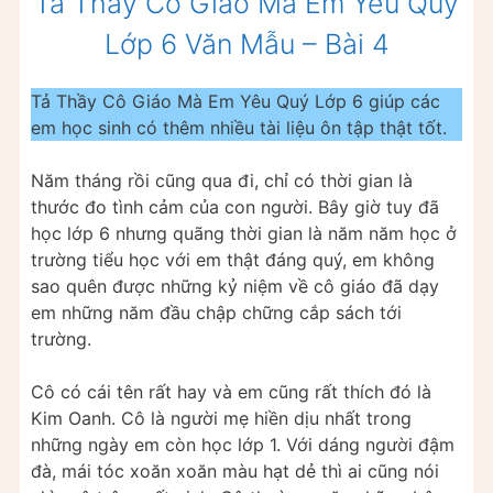
Tả Thầy Cô Giáo Mà Em Yêu Quý
Lớp 6 Văn Mẫu – Bài 4
Tả Thầy Cô Giáo Mà Em Yêu Quý Lớp 6 giúp các
em học sinh có thêm nhiều tài liệu ôn tập thật tốt.
Năm tháng rồi cũng qua đi, chỉ có thời gian là
thước đo tình cảm của con người. Bây giờ tuy đã
học lớp 6 nhưng quãng thời gian là năm năm học ở
trường tiểu học với em thật đáng quý, em không
sao quên được những kỷ niệm về cô giáo đã dạy
em những năm đầu chập chững cắp sách tới
trường.
Cô có cái tên rất hay và em cũng rất thích đó là
Kim Oanh. Cô là người mẹ hiền dịu nhất trong
những ngày em còn học lớp 1. Với dáng người đậm
đà, mái tóc xoăn xoăn màu hạt dẻ thì ai cũng nói