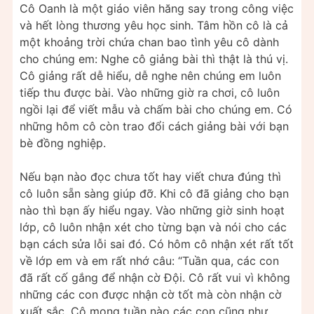
Cô Oanh là một giáo viên hăng say trong công việc
và hết lòng thương yêu học sinh. Tâm hồn cô là cả
một khoảng trời chứa chan bao tình yêu cô dành
cho chúng em: Nghe cô giảng bài thì thật là thú vị.
Cô giảng rất dễ hiểu, dễ nghe nên chúng em luôn
tiếp thu được bài. Vào những giờ ra chơi, cô luôn
ngồi lại để viết mẫu và chấm bài cho chúng em. Có
những hôm cô còn trao đổi cách giảng bài với bạn
bè đồng nghiệp.
Nếu bạn nào đọc chưa tốt hay viết chưa đúng thì
cô luôn sẵn sàng giúp đỡ. Khi cô đã giảng cho bạn
nào thì bạn ấy hiểu ngay. Vào những giờ sinh hoạt
lớp, cô luôn nhận xét cho từng bạn và nói cho các
bạn cách sửa lỗi sai đó. Có hôm cô nhận xét rất tốt
về lớp em và em rất nhớ câu: “Tuần qua, các con
đã rất cố gắng để nhận cờ Đội. Cô rất vui vì không
những các con được nhận cờ tốt mà còn nhận cờ
xuất sắc. Cô mong tuần nào các con cũng như