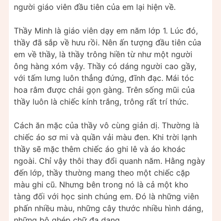
người giáo viên đầu tiên của em lại hiện về.
Thầy Minh là giáo viên dạy em năm lớp 1. Lúc đó,
thầy đã sắp về hưu rồi. Nên ấn tượng đầu tiên của
em về thầy, là thầy trông hiền từ như một người
ông hàng xóm vậy. Thầy có dáng người cao gầy,
với tấm lưng luôn thẳng đứng, đĩnh đạc. Mái tóc
hoa râm được chải gọn gàng. Trên sống mũi của
thầy luôn là chiếc kính trắng, trông rất trí thức.
Cách ăn mặc của thầy vô cùng giản dị. Thường là
chiếc áo sơ mi và quần vải màu đen. Khi trời lạnh
thầy sẽ mặc thêm chiếc áo ghi lê và áo khoác
ngoài. Chỉ vậy thôi thay đổi quanh năm. Hằng ngày
đến lớp, thầy thường mang theo một chiếc cặp
màu ghi cũ. Nhưng bên trong nó là cả một kho
tàng đối với học sinh chúng em. Đó là những viên
phấn nhiều màu, những cây thước nhiều hình dáng,
những bộ ghép chữ đa dạng.