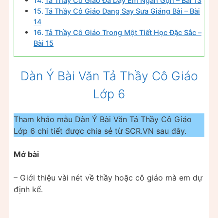
Tả Thầy Cô Giáo Đã Dạy Em Ngắn Gọn – Bài 13
Tả Thầy Cô Giáo Đang Say Sưa Giảng Bài – Bài
14
Tả Thầy Cô Giáo Trong Một Tiết Học Đặc Sắc –
Bài 15
Dàn Ý Bài Văn Tả Thầy Cô Giáo
Lớp 6
Tham khảo mẫu Dàn Ý Bài Văn Tả Thầy Cô Giáo
Lớp 6 chi tiết được chia sẻ từ SCR.VN sau đây.
Mở bài
– Giới thiệu vài nét về thầy hoặc cô giáo mà em dự
định kể.