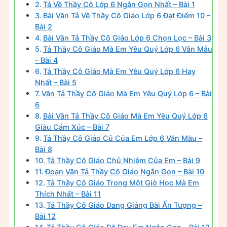
Tả Về Thầy Cô Lớp 6 Ngắn Gọn Nhất – Bài 1
Bài Văn Tả Về Thầy Cô Giáo Lớp 6 Đạt Điểm 10 –
Bài 2
Bài Văn Tả Thầy Cô Giáo Lớp 6 Chọn Lọc – Bài 3
Tả Thầy Cô Giáo Mà Em Yêu Quý Lớp 6 Văn Mẫu
– Bài 4
Tả Thầy Cô Giáo Mà Em Yêu Quý Lớp 6 Hay
Nhất – Bài 5
Văn Tả Thầy Cô Giáo Mà Em Yêu Quý Lớp 6 – Bài
6
Bài Văn Tả Thầy Cô Giáo Mà Em Yêu Quý Lớp 6
Giàu Cảm Xúc – Bài 7
Tả Thầy Cô Giáo Cũ Của Em Lớp 6 Văn Mẫu –
Bài 8
Tả Thầy Cô Giáo Chủ Nhiệm Của Em – Bài 9
Đoạn Văn Tả Thầy Cô Giáo Ngắn Gọn – Bài 10
Tả Thầy Cô Giáo Trong Một Giờ Học Mà Em
Thích Nhất – Bài 11
Tả Thầy Cô Giáo Đang Giảng Bài Ấn Tượng –
Bài 12