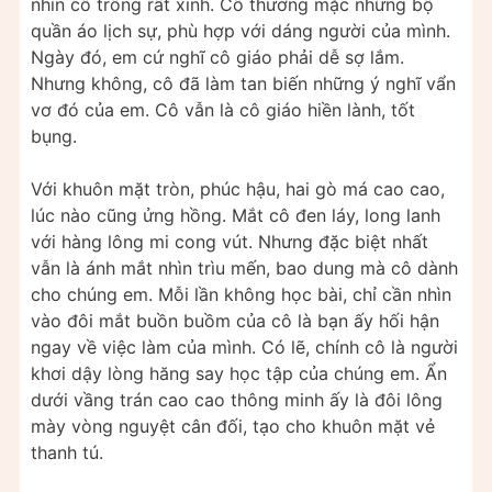
nhìn cô trông rất xinh. Cô thường mặc những bộ
quần áo lịch sự, phù hợp với dáng người của mình.
Ngày đó, em cứ nghĩ cô giáo phải dễ sợ lắm.
Nhưng không, cô đã làm tan biến những ý nghĩ vẩn
vơ đó của em. Cô vẫn là cô giáo hiền lành, tốt
bụng.
Với khuôn mặt tròn, phúc hậu, hai gò má cao cao,
lúc nào cũng ửng hồng. Mắt cô đen láy, long lanh
với hàng lông mi cong vút. Nhưng đặc biệt nhất
vẫn là ánh mắt nhìn trìu mến, bao dung mà cô dành
cho chúng em. Mỗi lần không học bài, chỉ cần nhìn
vào đôi mắt buồn buồm của cô là bạn ấy hối hận
ngay về việc làm của mình. Có lẽ, chính cô là người
khơi dậy lòng hăng say học tập của chúng em. Ẩn
dưới vầng trán cao cao thông minh ấy là đôi lông
mày vòng nguyệt cân đối, tạo cho khuôn mặt vẻ
thanh tú.