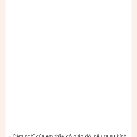
– Cảm nghĩ của em thầy cô giáo đó, nêu ra sự kính