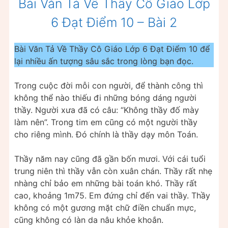
Bài Văn Tả Về Thầy Cô Giáo Lớp
6 Đạt Điểm 10 – Bài 2
Bài Văn Tả Về Thầy Cô Giáo Lớp 6 Đạt Điểm 10 để
lại nhiều ấn tượng sâu sắc trong lòng bạn đọc.
Trong cuộc đời mỗi con người, để thành công thì
không thể nào thiếu đi những bóng dáng người
thầy. Người xưa đã có câu: “Không thầy đố mày
làm nên”. Trong tim em cũng có một người thầy
cho riêng mình. Đó chính là thầy dạy môn Toán.
Thầy năm nay cũng đã gần bốn mươi. Với cái tuổi
trung niên thì thầy vẫn còn xuân chán. Thầy rất nhẹ
nhàng chỉ bảo em những bài toán khó. Thầy rất
cao, khoảng 1m75. Em đứng chỉ đến vai thầy. Thầy
không có một gương mặt chữ điền chuẩn mực,
cũng không có làn da nâu khỏe khoắn.