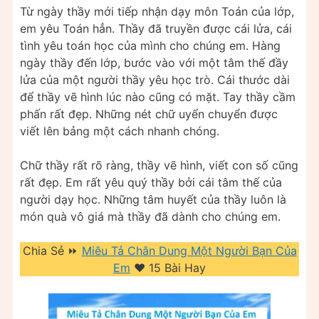
Từ ngày thầy mới tiếp nhận dạy môn Toán của lớp,
em yêu Toán hẳn. Thầy đã truyền được cái lửa, cái
tình yêu toán học của mình cho chúng em. Hàng
ngày thầy đến lớp, bước vào với một tâm thế đầy
lửa của một người thầy yêu học trò. Cái thước dài
để thầy vẽ hình lúc nào cũng có mặt. Tay thầy cầm
phấn rất đẹp. Những nét chữ uyển chuyển được
viết lên bảng một cách nhanh chóng.
Chữ thầy rất rõ ràng, thầy vẽ hình, viết con số cũng
rất đẹp. Em rất yêu quý thầy bởi cái tâm thế của
người dạy học. Những tâm huyết của thầy luôn là
món quà vô giá mà thầy đã dành cho chúng em.
Chia Sẻ ⏩
Miêu Tả Chân Dung Một Người Bạn Của
Em
❤️️ 15 Bài Hay