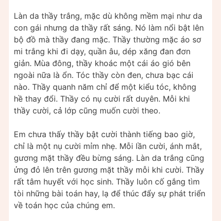
Làn da thầy trắng, mặc dù không mềm mại như da
con gái nhưng da thầy rất sáng. Nó làm nổi bật lên
bộ đồ mà thầy đang mặc. Thầy thường mặc áo sơ
mi trắng khi đi dạy, quần âu, dép xăng đan đơn
giản. Mùa đông, thầy khoác một cái áo gió bên
ngoài nữa là ổn. Tóc thầy còn đen, chưa bạc cái
nào. Thầy quanh năm chỉ để một kiểu tóc, không
hề thay đổi. Thầy có nụ cười rất duyên. Mỗi khi
thầy cười, cả lớp cũng muốn cười theo.
Em chưa thấy thầy bật cười thành tiếng bao giờ,
chỉ là một nụ cười mỉm nhẹ. Mỗi lần cười, ánh mắt,
gương mặt thầy đều bừng sáng. Làn da trắng cũng
ửng đỏ lên trên gương mặt thầy mỗi khi cười. Thầy
rất tâm huyết với học sinh. Thầy luôn cố gắng tìm
tòi những bài toán hay, lạ để thúc đẩy sự phát triển
về toán học của chúng em.