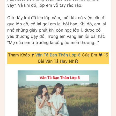
vậy”. Và khi đó, lớp em vỗ tay rào rào.
Giờ đây khi đã lên lớp năm, mỗi khi có việc cần đi
qua lớp cô, cô lại goi em lại hỏi han. Khi đó, em lại
nhớ những giây phút khi còn học lớp 1, được cô
yêu thương dạy dỗ. Trong em vang lên lời bài hát:
“Mẹ của em ở trường là cô giáo mến thương…”.
Tham Khảo ❣️
Văn Tả Bạn Thân Lớp 6
Của Em ❤️️ 15
Bài Văn Tả Hay Nhất