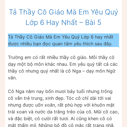
Tả Thầy Cô Giáo Mà Em Yêu Quý
Lớp 6 Hay Nhất – Bài 5
Tả Thầy Cô Giáo Mà Em Yêu Quý Lớp 6 hay nhất
được nhiều bạn đọc quan tâm yêu thích sau đây.
Trường em có rất nhiều thầy cô giáo. Mỗi thầy cô
dạy một bộ môn khác nhau. Em yêu quý tất cả các
thầy cô nhưng quý nhất là cô Nga – dạy môn Ngữ
văn.
Cô Nga năm nay bốn mươi bảy tuổi nhưng trông
cô vẫn trẻ trung, xinh đẹp. Tóc cô chỉ dài tới vai
nhưng được uốn xoăn, rất phù hợp với khuôn mặt
trái xoan và nước da trắng trẻo của cô. Mũi cô cao,
và đặc biệt, cô cười rất tươi. Ai cũng khen cô có
mắt thẩm mỹ. Những bộ đồ cô mặc rất trang nhã,