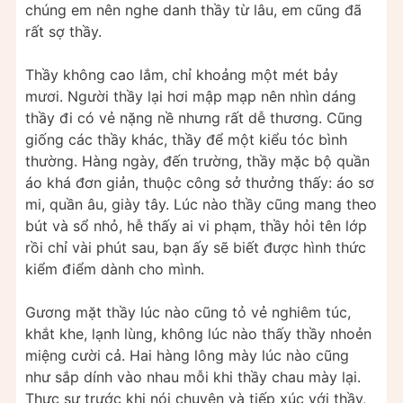
chúng em nên nghe danh thầy từ lâu, em cũng đã
rất sợ thầy.
Thầy không cao lắm, chỉ khoảng một mét bảy
mươi. Người thầy lại hơi mập mạp nên nhìn dáng
thầy đi có vẻ nặng nề nhưng rất dễ thương. Cũng
giống các thầy khác, thầy để một kiểu tóc bình
thường. Hàng ngày, đến trường, thầy mặc bộ quần
áo khá đơn giản, thuộc công sở thưởng thấy: áo sơ
mi, quần âu, giày tây. Lúc nào thầy cũng mang theo
bút và sổ nhỏ, hễ thấy ai vi phạm, thầy hỏi tên lớp
rồi chỉ vài phút sau, bạn ấy sẽ biết được hình thức
kiểm điểm dành cho mình.
Gương mặt thầy lúc nào cũng tỏ vẻ nghiêm túc,
khắt khe, lạnh lùng, không lúc nào thấy thầy nhoẻn
miệng cười cả. Hai hàng lông mày lúc nào cũng
như sắp dính vào nhau mỗi khi thầy chau mày lại.
Thực sự trước khi nói chuyện và tiếp xúc với thầy,