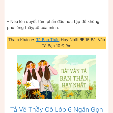
– Nêu lên quyết tâm phấn đấu học tập để không
phụ lòng thầy/cô của mình.
Tham Khảo ⏩
Tả Bạn Thân
Hay Nhất ❤️️ 15 Bài Văn
Tả Bạn 10 Điểm
Tả Về Thầy Cô Lớp 6 Ngắn Gọn