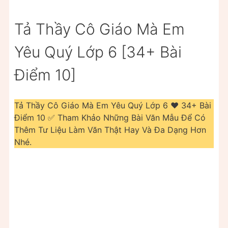
Tả Thầy Cô Giáo Mà Em
Yêu Quý Lớp 6 [34+ Bài
Điểm 10]
Tả Thầy Cô Giáo Mà Em Yêu Quý Lớp 6 ❤️️ 34+ Bài
Điểm 10 ✅ Tham Khảo Những Bài Văn Mẫu Để Có
Thêm Tư Liệu Làm Văn Thật Hay Và Đa Dạng Hơn
Nhé.