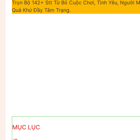
Trọn Bộ 142+ Stt Từ Bỏ Cuộc Chơi, Tình Yêu, Người 
Quá Khứ Đầy Tâm Trạng.
MỤC LỤC