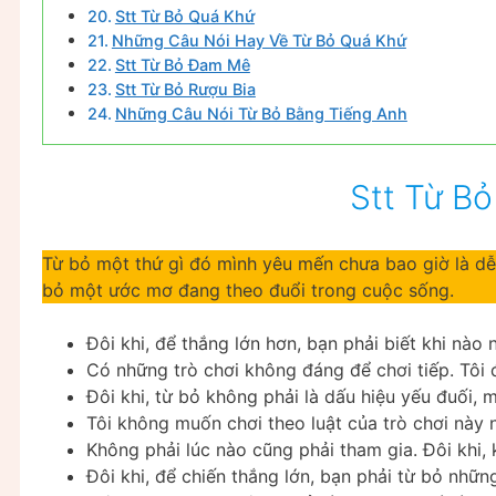
Stt Từ Bỏ Quá Khứ
Những Câu Nói Hay Về Từ Bỏ Quá Khứ
Stt Từ Bỏ Đam Mê
Stt Từ Bỏ Rượu Bia
Những Câu Nói Từ Bỏ Bằng Tiếng Anh
Stt Từ B
Từ bỏ một thứ gì đó mình yêu mến chưa bao giờ là dễ
bỏ một ước mơ đang theo đuổi trong cuộc sống.
Đôi khi, để thắng lớn hơn, bạn phải biết khi nào 
Có những trò chơi không đáng để chơi tiếp. Tôi 
Đôi khi, từ bỏ không phải là dấu hiệu yếu đuối, m
Tôi không muốn chơi theo luật của trò chơi này n
Không phải lúc nào cũng phải tham gia. Đôi khi,
Đôi khi, để chiến thắng lớn, bạn phải từ bỏ nhữn