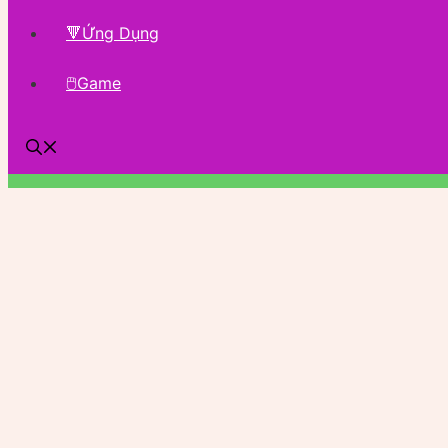
🔻Ứng Dụng
🖱Game