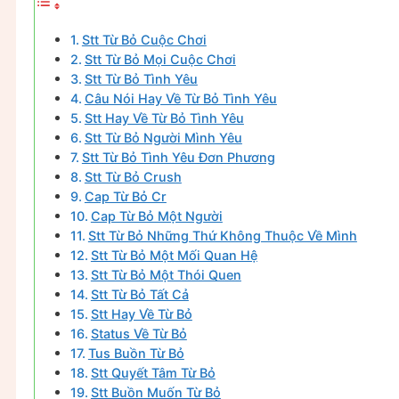
Stt Từ Bỏ Cuộc Chơi
Stt Từ Bỏ Mọi Cuộc Chơi
Stt Từ Bỏ Tình Yêu
Câu Nói Hay Về Từ Bỏ Tình Yêu
Stt Hay Về Từ Bỏ Tình Yêu
Stt Từ Bỏ Người Mình Yêu
Stt Từ Bỏ Tình Yêu Đơn Phương
Stt Từ Bỏ Crush
Cap Từ Bỏ Cr
Cap Từ Bỏ Một Người
Stt Từ Bỏ Những Thứ Không Thuộc Về Mình
Stt Từ Bỏ Một Mối Quan Hệ
Stt Từ Bỏ Một Thói Quen
Stt Từ Bỏ Tất Cả
Stt Hay Về Từ Bỏ
Status Về Từ Bỏ
Tus Buồn Từ Bỏ
Stt Quyết Tâm Từ Bỏ
Stt Buồn Muốn Từ Bỏ