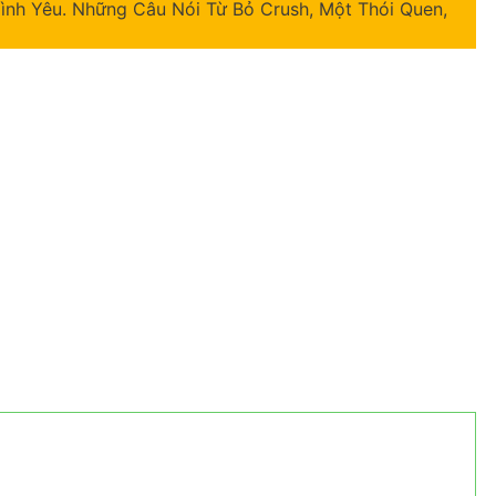
Mình Yêu. Những Câu Nói Từ Bỏ Crush, Một Thói Quen,