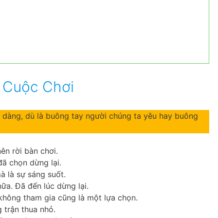
ỏ Cuộc Chơi
 dàng, dù là buông tay người chúng ta yêu hay buông
nên rời bàn chơi.
đã chọn dừng lại.
à là sự sáng suốt.
ữa. Đã đến lúc dừng lại.
 không tham gia cũng là một lựa chọn.
g trận thua nhỏ.