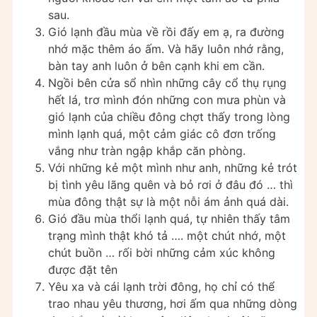
sau.
Gió lạnh đầu mùa về rồi đấy em ạ, ra đường
nhớ mặc thêm áo ấm. Và hãy luôn nhớ rằng,
bàn tay anh luôn ở bên cạnh khi em cần.
Ngồi bên cửa sổ nhìn những cây cổ thụ rụng
hết lá, trơ mình đón những con mưa phùn và
gió lạnh của chiều đông chợt thấy trong lòng
mình lạnh quá, một cảm giác cô đơn trống
vắng như tràn ngập khắp căn phòng.
Với những kẻ một mình như anh, những kẻ trót
bị tình yêu lãng quên và bỏ rơi ở đâu đó … thì
mùa đông thật sự là một nỗi ám ảnh quá dài.
Gió đầu mùa thổi lạnh quá, tự nhiên thấy tâm
trạng mình thật khó tả …. một chút nhớ, một
chút buồn … rối bời những cảm xúc không
được đặt tên
Yêu xa và cái lạnh trời đông, họ chỉ có thể
trao nhau yêu thương, hơi ấm qua những dòng