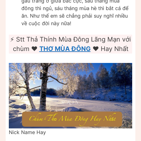
gấu trắng ở giữa bắc cực, sáu tháng mùa
đông thì ngủ, sáu tháng mùa hè thì bắt cá để
ăn. Như thế em sẽ chẳng phải suy nghĩ nhiều
về cuộc đời này nữa!
⚡ Stt Thả Thính Mùa Đông Lãng Mạn với
chùm ❤️️
THƠ MÙA ĐÔNG
❤️️ Hay Nhất
Nick Name Hay