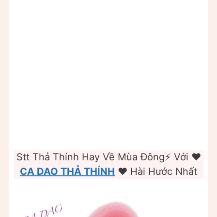
Stt Thả Thính Hay Về Mùa Đông⚡️ Với ❤️️
CA DAO THẢ THÍNH
❤️️ Hài Hước Nhất