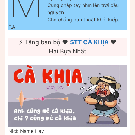
M
Cùng chắp tay nhìn lên trời cầu
nguyện
Cho chúng con thoát khỏi kiếp…
F.A
⚡ Tặng bạn bộ ❤️️
STT CÀ KHỊA
❤️️
Hài Bựa Nhất
Nick Name Hay