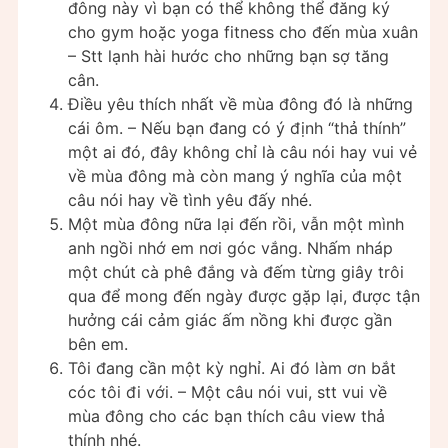
đông này vì bạn có thể không thể đăng ký
cho gym hoặc yoga fitness cho đến mùa xuân
– Stt lạnh hài hước cho những bạn sợ tăng
cân.
Điều yêu thích nhất về mùa đông đó là những
cái ôm. – Nếu bạn đang có ý định “thả thính”
một ai đó, đây không chỉ là câu nói hay vui vẻ
về mùa đông mà còn mang ý nghĩa của một
câu nói hay về tình yêu đấy nhé.
Một mùa đông nữa lại đến rồi, vẫn một mình
anh ngồi nhớ em nơi góc vắng. Nhấm nháp
một chút cà phê đắng và đếm từng giây trôi
qua để mong đến ngày được gặp lại, được tận
hưởng cái cảm giác ấm nồng khi được gần
bên em.
Tôi đang cần một kỳ nghỉ. Ai đó làm ơn bắt
cóc tôi đi với. – Một câu nói vui, stt vui về
mùa đông cho các bạn thích câu view thả
thính nhé.