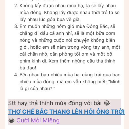
Không lấy được nhau mùa hạ, ta sẽ lấy nhau
mùa đông. Không lấy được nhau thời trẻ ta sẽ
lấy nhau lúc góa bụa về già.
Em muốn những hôm gió mùa Đông Bắc, sẽ
chẳng đi đâu cả anh nhỉ, sẽ là một bữa cơm
nóng và những cuộc nói chuyện không biên
giới, hoặc em sẽ nằm trong vòng tay anh, một
cái chăn nhỏ, căn phòng tối om và một bộ
phim kinh dị. Xem thêm những câu thả thính
bá đạo!
Bên nhau bao nhiêu mùa hạ, cùng trải qua bao
nhiêu mùa đông, mà em vẫn không biết: “Mình
là gì của nhau? ”
Stt hay thả thính mùa đông với bài 😂
THƠ CHẾ BẮC THANG LÊN HỎI ÔNG TRỜI
😂
Cười Mỏi Miệng