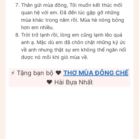
Thân gửi mùa đông, Tôi muốn kết thúc mối
quan hệ với em. Đã đến lúc gặp gỡ những
mùa khác trong năm rồi. Mùa hè nóng bỏng
hơn em nhiều.
Trời trở lạnh rồi, lòng em cũng lạnh lẽo quá
anh ạ. Mặc dù em đã chôn chặt những ký ức
về anh nhưng thật sự em không thể ngăn nổi
được nó mỗi khi gió mùa về.
⚡ Tặng bạn bộ ❤️️
THƠ MÙA ĐÔNG CHẾ
❤️️ Hài Bựa Nhất