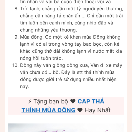
tin nhắn và vài ba cuộc điện thoại vội vã
Trời lạnh, chẳng cần một tỷ người yêu thương,
chẳng cần hàng tá chăn ấm… Chỉ cần một trái
tim luôn bên cạnh mình, cùng nhịp đập và
chung những yêu thương.
Mùa đông! Có một kẻ khen mùa Đông không
lạnh vì có ai trong vòng tay bao bọc, còn kẻ
khác cũng thở dài không lạnh vì nước mắt kia
nóng hồi tuôn trào.
Đông này vẫn giống đông xưa, Vẫn đi xe máy
vẫn chưa có… bồ. Đây là stt thả thính mùa
đông được giới trẻ sử dụng nhiều nhất hiện
nay.
⚡ Tặng bạn bộ ❤️️
CAP THẢ
THÍNH MÙA ĐÔNG
❤️️ Hay Nhất