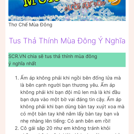
Thơ Chế Mùa Đông
Tus Thả Thính Mùa Đông Ý Nghĩa
SCR.VN chia sẽ tus thả thính mùa đông
ý nghĩa nhất
Ấm áp không phải khi ngồi bên đống lửa mà
là bên cạnh người bạn thương yêu. Ấm áp
không phải khi bạn đội mũ len mà là khi đầu
bạn dựa vào một bờ vai đáng tin cậy. Ấm áp
không phải khi bạn dùng bàn tay xuýt xoa mà
có một bàn tay khẽ nắm lấy bàn tay bạn và
nhẹ nhàng lên tiếng: Có anh bên em rồi!
Cô gái sắp 20 như em không tránh khỏi