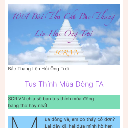
Bắc Thang Lên Hỏi Ông Trời
Tus Thính Mùa Đông FA
SCR.VN chia sẽ bạn tus thính mùa đông
bằng thơ hay nhất:
ùa đông về, em có thấy cô đơn?
Lại đây đi, hai đứa mình hò hẹn