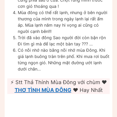
cùng phía sau ô cửa. Chợt rùng mình trước
cơn gió thoáng qua !
Mùa đông có thể rất lạnh, nhưng ở bên người
thương của mình trong ngày lạnh lại rất ấm
áp. Mùa lạnh năm nay hi vọng ai cũng có
người cạnh bên!!!
Trời đã vào đông Sao người đời còn bận rộn
Đi tìm gì mà để lạc một bàn tay ??? …
Có nỗi nhớ nào bằng nỗi nhớ mùa Đông. Khi
giá lạnh buông tràn trên phố. Khi mưa rơi buốt
từng ngọn gió. Những mặt đường ướt lạnh
dưới chân…
⚡ Stt Thả Thính Mùa Đông với chùm ❤️️
THƠ TÌNH MÙA ĐÔNG
❤️️ Hay Nhất