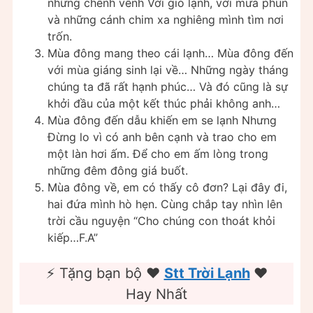
những chênh vênh Với gió lạnh, với mưa phùn
và những cánh chim xa nghiêng mình tìm nơi
trốn.
Mùa đông mang theo cái lạnh… Mùa đông đến
với mùa giáng sinh lại về… Những ngày tháng
chúng ta đã rất hạnh phúc… Và đó cũng là sự
khởi đầu của một kết thúc phải không anh…
Mùa đông đến dẫu khiến em se lạnh Nhưng
Đừng lo vì có anh bên cạnh và trao cho em
một làn hơi ấm. Để cho em ấm lòng trong
những đêm đông giá buốt.
Mùa đông về, em có thấy cô đơn? Lại đây đi,
hai đứa mình hò hẹn. Cùng chắp tay nhìn lên
trời cầu nguyện “Cho chúng con thoát khỏi
kiếp…F.A”
⚡ Tặng bạn bộ ❤️️
Stt Trời Lạnh
❤️️
Hay Nhất