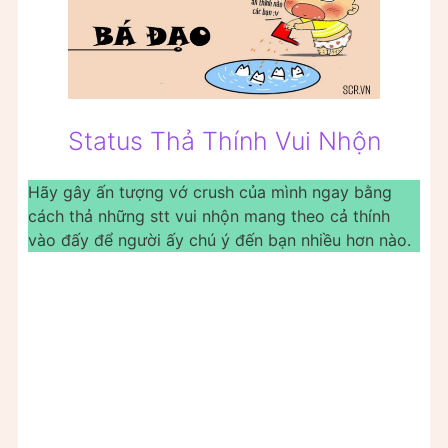
Status Thả Thính Vui Nhộn
Hãy gây ấn tượng vớ crush của mình ngay bằng
cách thả những stt vui nhộn mang theo cả thính
vào đấy để người ấy chú ý đến bạn nhiều hơn nào.