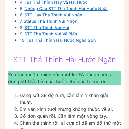
Tus Thả Thính Hay Và Hài Hước
Những Câu STT Thả Thính Hài Hước Nhất
STT Hay Thả Thính Vui Nhộn
Status Thả Thính Vui Nhộn
STT Thả Thính Vui Hài
STT Thả Thính Vui Về Biển
Tus Thả Thính Hài Hước Ngắn Gọn
STT Thả Thính Hài Hước Ngắn
Xua tan muộn phiền của một kẻ FA bằng những
dòng stt thả thính hài hước nhé các friend ơi.
Đang sốt 39 độ rưỡi, cần lắm 1 khăn giải
thuật.
Em vẫn xinh tươi nhưng không thuộc về ai.
Cô đơn quen rồi. Cần lắm một vòng tay…
Chán thả thính rồi, ai cưa đi để em đổ thử một