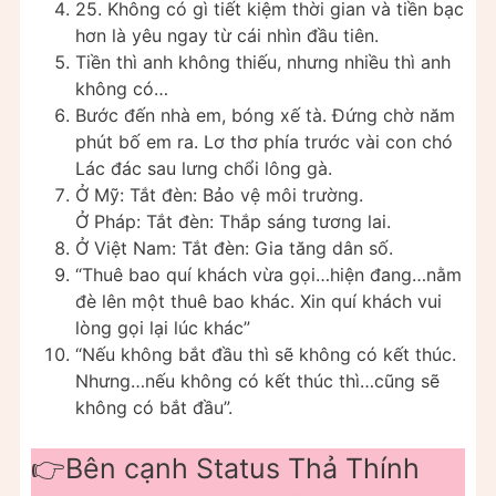
25. Không có gì tiết kiệm thời gian và tiền bạc
hơn là yêu ngay từ cái nhìn đầu tiên.
Tiền thì anh không thiếu, nhưng nhiều thì anh
không có…
Bước đến nhà em, bóng xế tà. Đứng chờ năm
phút bố em ra. Lơ thơ phía trước vài con chó
Lác đác sau lưng chổi lông gà.
Ở Mỹ: Tắt đèn: Bảo vệ môi trường.
Ở Pháp: Tắt đèn: Thắp sáng tương lai.
Ở Việt Nam: Tắt đèn: Gia tăng dân số.
“Thuê bao quí khách vừa gọi…hiện đang…nằm
đè lên một thuê bao khác. Xin quí khách vui
lòng gọi lại lúc khác”
“Nếu không bắt đầu thì sẽ không có kết thúc.
Nhưng…nếu không có kết thúc thì…cũng sẽ
không có bắt đầu”.
👉Bên cạnh Status Thả Thính