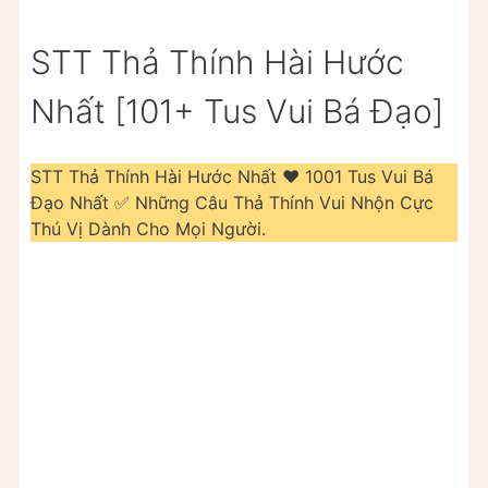
STT Thả Thính Hài Hước
Nhất [101+ Tus Vui Bá Đạo]
STT Thả Thính Hài Hước Nhất ❤️️ 1001 Tus Vui Bá
Đạo Nhất ✅ Những Câu Thả Thính Vui Nhộn Cực
Thú Vị Dành Cho Mọi Người.