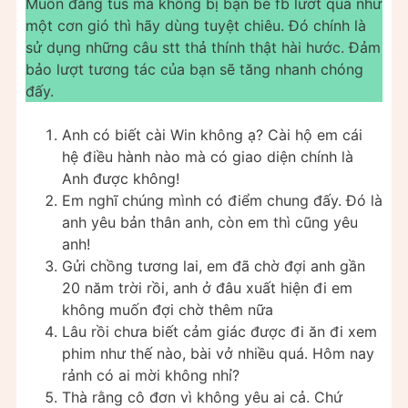
Muốn đăng tus mà không bị bạn bè fb lướt qua như
một cơn gió thì hãy dùng tuyệt chiêu. Đó chính là
sử dụng những câu stt thả thính thật hài hước. Đảm
bảo lượt tương tác của bạn sẽ tăng nhanh chóng
đấy.
Anh có biết cài Win không ạ? Cài hộ em cái
hệ điều hành nào mà có giao diện chính là
Anh được không!
Em nghĩ chúng mình có điểm chung đấy. Đó là
anh yêu bản thân anh, còn em thì cũng yêu
anh!
Gửi chồng tương lai, em đã chờ đợi anh gần
20 năm trời rồi, anh ở đâu xuất hiện đi em
không muốn đợi chờ thêm nữa
Lâu rồi chưa biết cảm giác được đi ăn đi xem
phim như thế nào, bài vở nhiều quá. Hôm nay
rảnh có ai mời không nhỉ?
Thà rằng cô đơn vì không yêu ai cả. Chứ