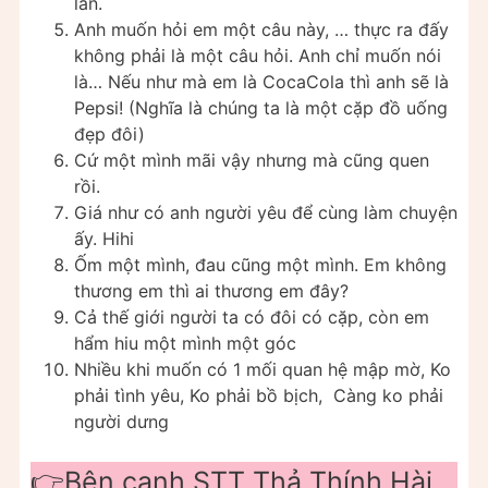
lần.
Anh muốn hỏi em một câu này, … thực ra đấy
không phải là một câu hỏi. Anh chỉ muốn nói
là… Nếu như mà em là CocaCola thì anh sẽ là
Pepsi! (Nghĩa là chúng ta là một cặp đồ uống
đẹp đôi)
Cứ một mình mãi vậy nhưng mà cũng quen
rồi.
Giá như có anh người yêu để cùng làm chuyện
ấy. Hihi
Ốm một mình, đau cũng một mình. Em không
thương em thì ai thương em đây?
Cả thế giới người ta có đôi có cặp, còn em
hẩm hiu một mình một góc
Nhiều khi muốn có 1 mối quan hệ mập mờ, Ko
phải tình yêu, Ko phải bồ bịch, Càng ko phải
người dưng
👉Bên cạnh STT Thả Thính Hài