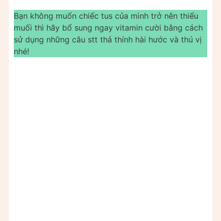
Bạn không muốn chiếc tus của mình trở nên thiếu
muối thì hãy bổ sung ngay vitamin cười bằng cách
sử dụng những câu stt thả thính hài hước và thú vị
nhé!