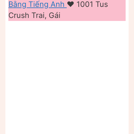
Bằng Tiếng Anh
❤️️ 1001 Tus
Crush Trai, Gái