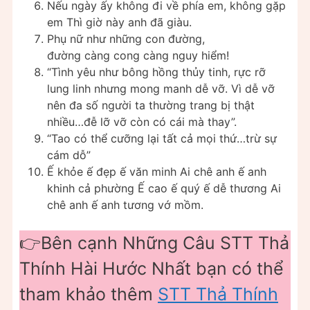
Nếu ngày ấy không đi về phía em, không gặp
em Thì giờ này anh đã giàu.
Phụ nữ như những con đường,
đường càng cong càng nguy hiểm!
“Tình yêu như bông hồng thủy tinh, rực rỡ
lung linh nhưng mong manh dễ vỡ. Vì dễ vỡ
nên đa số người ta thường trang bị thật
nhiều…đễ lỡ vỡ còn có cái mà thay”.
“Tao có thể cưỡng lại tất cả mọi thứ…trừ sự
cám dỗ”
Ế khỏe ế đẹp ế văn minh Ai chê anh ế anh
khinh cả phường Ế cao ế quý ế dễ thương Ai
chê anh ế anh tương vớ mồm.
👉Bên cạnh Những Câu STT Thả
Thính Hài Hước Nhất bạn có thể
tham khảo thêm
STT Thả Thính