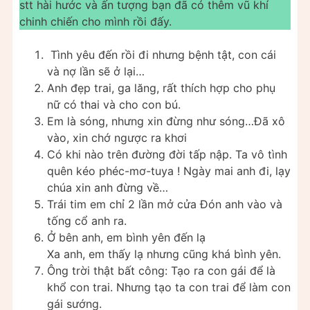
stt hài hước và ấn tượng bạn đã có thêm vũ khí
chinh chiến cho mình rồi đấy.
Tình yêu đến rồi đi nhưng bệnh tật, con cái
và nợ lần sẽ ở lại…
Anh đẹp trai, ga lăng, rất thích hợp cho phụ
nữ có thai và cho con bú.
Em là sóng, nhưng xin đừng như sóng…Đã xô
vào, xin chớ ngược ra khơi
Có khi nào trên đường đời tấp nập. Ta vô tình
quên kéo phéc-mơ-tuya ! Ngày mai anh đi, lạy
chúa xin anh đừng về…
Trái tim em chỉ 2 lần mở cửa Đón anh vào và
tống cổ anh ra.
Ở bên anh, em bình yên đến lạ
Xa anh, em thấy lạ nhưng cũng khá bình yên.
Ông trời thật bất công: Tạo ra con gái để là
khổ con trai. Nhưng tạo ta con trai để làm con
gái sướng.