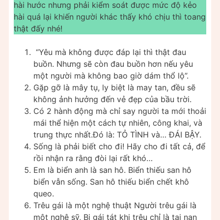
hài hước nhưng phải kiểm soát được mức độ kẻo
hài quá lại khiến người khác thấy khó chịu thì toang
thật đấy nhé!
“Yêu mà không được đáp lại thì thật đau
buồn. Nhưng sẽ còn đau buồn hơn nếu yêu
một người mà không bao giờ dám thổ lộ”.
Gặp gỡ là mây tụ, ly biệt là may tan, đều sẽ
không ảnh hưởng đến vẻ đẹp của bầu trời.
Có 2 hành động mà chỉ say người ta mới thoải
mái thể hiện một cách tự nhiên, công khai, và
trung thực nhất.Đó là: TỎ TÌNH và… ĐÁI BẬY.
Sống là phải biết cho đi! Hãy cho đi tất cả, để
rồi nhận ra rằng đòi lại rất khó…
Em là biển anh là san hô. Biển thiếu san hô
biển vẫn sống. San hô thiếu biển chết khô
queo.
Trêu gái là một nghệ thuật Người trêu gái là
một nghệ sỹ, Bị gái tát khi trêu chỉ là tai nạn