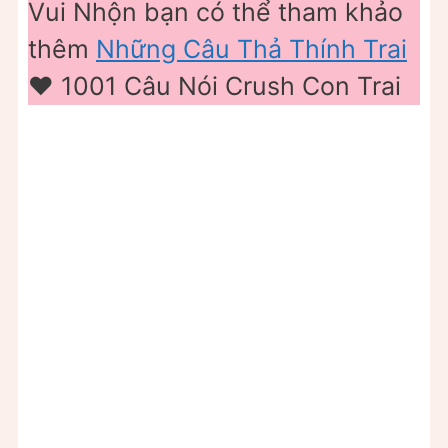
Vui Nhộn bạn có thể tham khảo
thêm
Những Câu Thả Thính Trai
❤️ 1001 Câu Nói Crush Con Trai