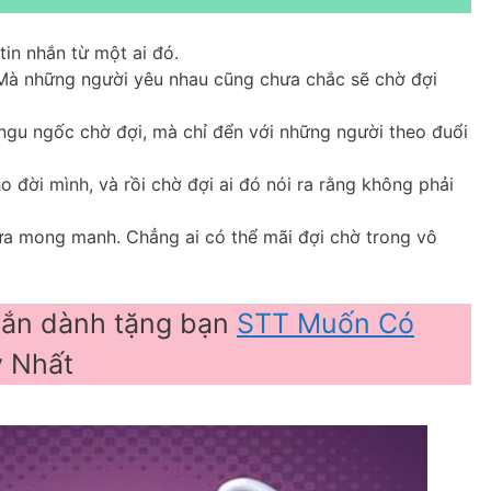
tin nhắn từ một ai đó.
Mà những người yêu nhau cũng chưa chắc sẽ chờ đợi
ngu ngốc chờ đợi, mà chỉ đển với những người theo đuổi
 đời mình, và rồi chờ đợi ai đó nói ra rằng không phải
vừa mong manh. Chẳng ai có thể mãi đợi chờ trong vô
hắn dành tặng bạn
STT Muốn Có
y Nhất