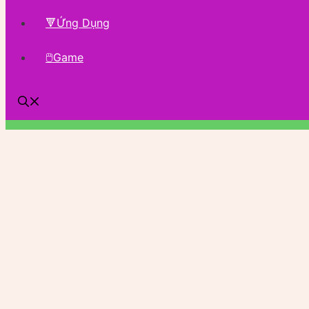
🔻Ứng Dụng
🖱Game