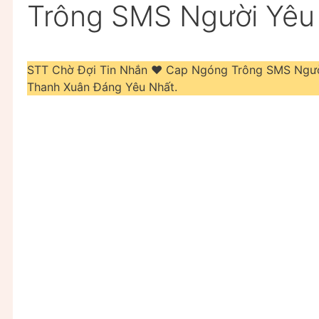
Trông SMS Người Yêu
STT Chờ Đợi Tin Nhắn ❤️️ Cap Ngóng Trông SMS Ngườ
Thanh Xuân Đáng Yêu Nhất.