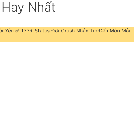
 Hay Nhất
i Yêu ✅ 133+ Status Đợi Crush Nhắn Tin Đến Mòn Mỏi