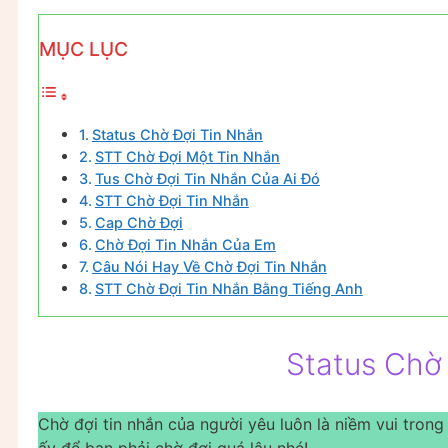
MỤC LỤC
Status Chờ Đợi Tin Nhắn
STT Chờ Đợi Một Tin Nhắn
Tus Chờ Đợi Tin Nhắn Của Ai Đó
STT Chờ Đợi Tin Nhắn
Cap Chờ Đợi
Chờ Đợi Tin Nhắn Của Em
Câu Nói Hay Về Chờ Đợi Tin Nhắn
STT Chờ Đợi Tin Nhắn Bằng Tiếng Anh
Status Chờ
Chờ đợi tin nhắn của người yêu luôn là niềm vui tron
ấy để bạn phải chờ đợi quá lâu nhé!