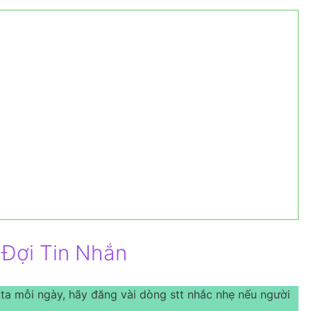
 Đợi Tin Nhắn
g ta mỗi ngày, hãy đăng vài dòng stt nhắc nhẹ nếu người