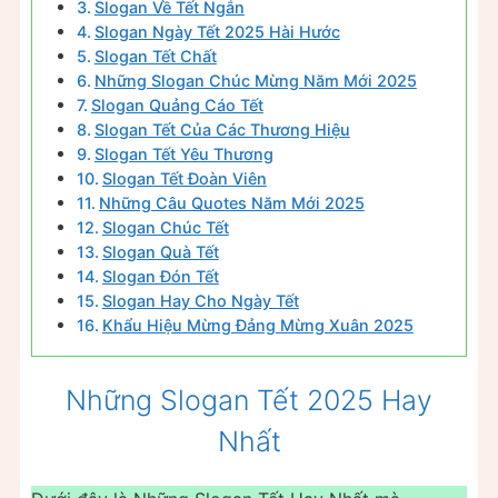
Slogan Về Tết Ngắn
Slogan Ngày Tết 2025 Hài Hước
Slogan Tết Chất
Những Slogan Chúc Mừng Năm Mới 2025
Slogan Quảng Cáo Tết
Slogan Tết Của Các Thương Hiệu
Slogan Tết Yêu Thương
Slogan Tết Đoàn Viên
Những Câu Quotes Năm Mới 2025
Slogan Chúc Tết
Slogan Quà Tết
Slogan Đón Tết
Slogan Hay Cho Ngày Tết
Khẩu Hiệu Mừng Đảng Mừng Xuân 2025
Những Slogan Tết 2025 Hay
Nhất