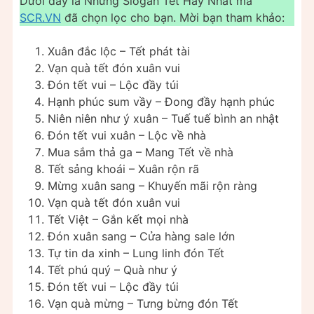
Dưới đây là Những Slogan Tết Hay Nhất mà
SCR.VN
đã chọn lọc cho bạn. Mời bạn tham khảo:
Xuân đắc lộc – Tết phát tài
Vạn quà tết đón xuân vui
Đón tết vui – Lộc đầy túi
Hạnh phúc sum vầy – Đong đầy hạnh phúc
Niên niên như ý xuân – Tuế tuế bình an nhật
Đón tết vui xuân – Lộc về nhà
Mua sắm thả ga – Mang Tết về nhà
Tết sảng khoái – Xuân rộn rã
Mừng xuân sang – Khuyến mãi rộn ràng
Vạn quà tết đón xuân vui
Tết Việt – Gắn kết mọi nhà
Đón xuân sang – Cửa hàng sale lớn
Tự tin da xinh – Lung linh đón Tết
Tết phú quý – Quà như ý
Đón tết vui – Lộc đầy túi
Vạn quà mừng – Tưng bừng đón Tết