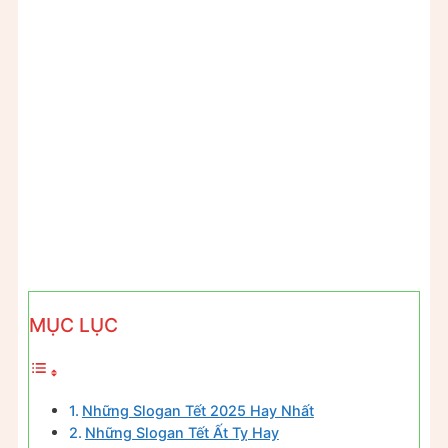
MỤC LỤC
Những Slogan Tết 2025 Hay Nhất
Những Slogan Tết Ất Tỵ Hay