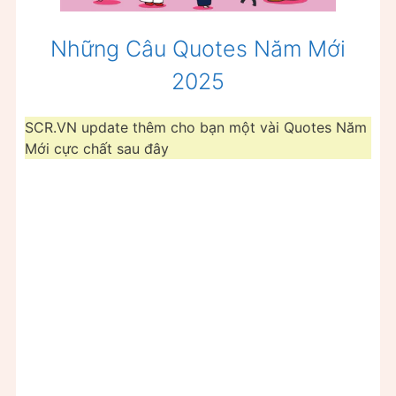
Những Câu Quotes Năm Mới
2025
SCR.VN update thêm cho bạn một vài Quotes Năm
Mới cực chất sau đây