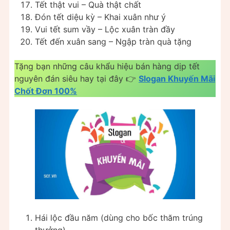
Tết thật vui – Quà thật chất
Đón tết diệu kỳ – Khai xuân như ý
Vui tết sum vầy – Lộc xuân tràn đầy
Tết đến xuân sang – Ngập tràn quà tặng
Tặng bạn những câu khẩu hiệu bán hàng dịp tết
nguyên đán siêu hay tại đây 👉
Slogan Khuyến Mãi
Chốt Đơn 100%
Hái lộc đầu năm (dùng cho bốc thăm trúng
thưởng)