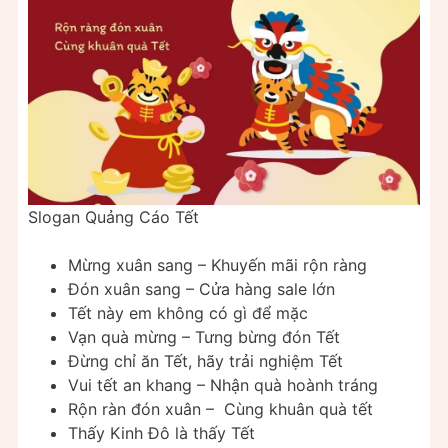
Slogan Quảng Cáo Tết
Mừng xuân sang – Khuyến mãi rộn ràng
Đón xuân sang – Cửa hàng sale lớn
Tết này em không có gì để mặc
Vạn quà mừng – Tưng bừng đón Tết
Đừng chỉ ăn Tết, hãy trải nghiệm Tết
Vui tết an khang – Nhận quà hoành tráng
Rộn ràn đón xuân – Cùng khuân quà tết
Thấy Kinh Đô là thấy Tết