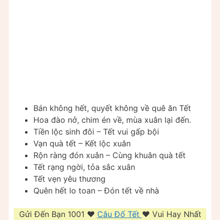
Bán không hết, quyết không về quê ăn Tết
Hoa đào nở, chim én về, mùa xuân lại đến.
Tiền lộc sinh đôi – Tết vui gấp bội
Vạn quà tết – Kết lộc xuân
Rộn ràng đón xuân – Cùng khuân quà tết
Tết rạng ngời, tỏa sắc xuân
Tết vẹn yêu thương
Quên hết lo toan – Đón tết về nhà
Gửi Đến Bạn 1001 ❤️️
Câu Đố Tết
❤️️ Vui Hay Nhất