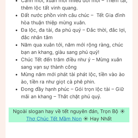
Cảnh mới, xuân mới nhiều đổi mới – Thêm tài,
thêm lộc tất vinh quang.
Đất nước phồn vinh câu chúc – Tết Gia đình
hòa thuận thiệp mừng xuân.
Đa lộc, đa tài, đa phú quý – Đắc thời, đắc lợi,
đắc nhân tâm
Năm qua xuân tới, năm mới rộng ràng, chúc
bạn an khang, giàu sang phú quý!
Chúc Tết đến trăm điều như ý – Mừng xuân
sang vạn sự thành công
Mừng năm mới phát tài phát lộc, tiền vào ào
ào, tiền ra như giọt cà phê phin.
Đong đầy hạnh phúc – Gói trọn lộc tài – Giữ
mãi an khang – Thắt chặt phú quý.
Ngoài slogan hay về tết nguyên đán, Trọn Bộ ☀️
Thơ Chúc Tết Mầm Non
☀️ Hay Nhất