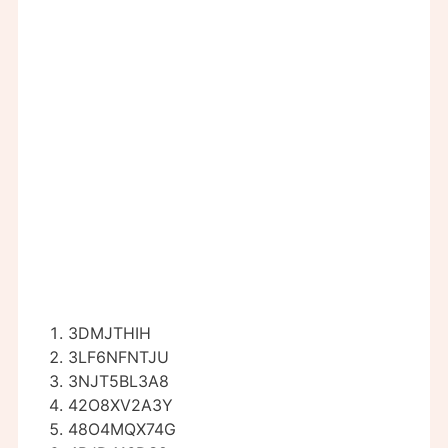
3DMJTHIH
3LF6NFNTJU
3NJT5BL3A8
42O8XV2A3Y
48O4MQX74G