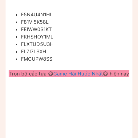
F5N4U4N1HL
F81VI5K58L
FEIWW0S1KT
FKHSHOY1ML
FLXTUD5U3H
FLZI7LSXH
FMCUPW8SSI
Trọn bộ các tựa 😄
Game Hài Hước Nhất
😄 hiện nay