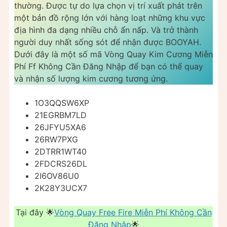
thường. Được tự do lựa chọn vị trí xuất phát trên
một bản đồ rộng lớn với hàng loạt những khu vực
địa hình đa dạng nhiều chỗ ẩn nấp. Và trở thành
người duy nhất sống sót để nhận được BOOYAH.
Dưới đây là một số mã Vòng Quay Kim Cương Miễn
Phí Ff Không Cần Đăng Nhập để bạn có thể quay
và nhận số lượng kim cương tương ứng.
1O3QQSW6XP
21EGRBM7LD
26JFYU5XA6
26RW7PXG
2DTRR1WT40
2FDCRS26DL
2I6OV86U0
2K28Y3UCX7
Tại đây 🌟
Vòng Quay Free Fire Miễn Phí Không Cần
Đăng Nhập
🌟