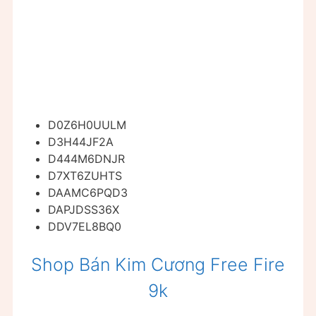
D0Z6H0UULM
D3H44JF2A
D444M6DNJR
D7XT6ZUHTS
DAAMC6PQD3
DAPJDSS36X
DDV7EL8BQ0
Shop Bán Kim Cương Free Fire
9k