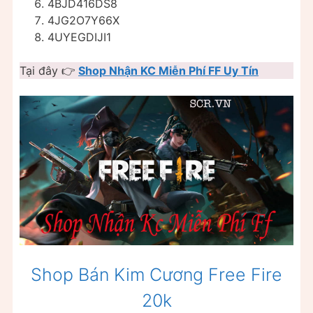
4BJD416DS8
4JG2O7Y66X
4UYEGDIJI1
Tại đây 👉
Shop Nhận KC Miễn Phí FF Uy Tín
Shop Bán Kim Cương Free Fire
20k