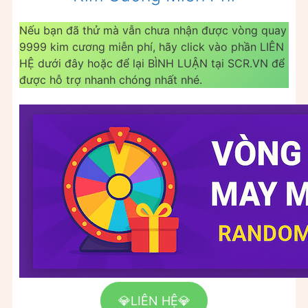
Nếu bạn đã thử mà vẫn chưa nhận được vòng quay
9999 kim cương miễn phí, hãy click vào phần LIÊN
HỆ dưới đây hoặc để lại BÌNH LUẬN tại SCR.VN để
được hỗ trợ nhanh chóng nhất nhé.
💎LIÊN HỆ💎