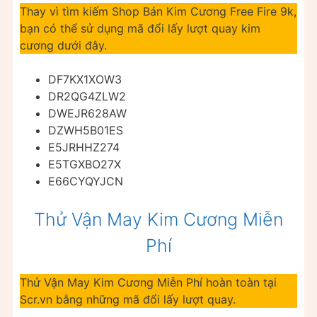
Thay vì tìm kiếm Shop Bán Kim Cương Free Fire 9k,
bạn có thể sử dụng mã đổi lấy lượt quay kim
cương dưới đây.
DF7KX1XOW3
DR2QG4ZLW2
DWEJR628AW
DZWH5B01ES
E5JRHHZ274
E5TGXBO27X
E66CYQYJCN
Thử Vận May Kim Cương Miễn
Phí
Thử Vận May Kim Cương Miễn Phí hoàn toàn tại
Scr.vn bằng những mã đổi lấy lượt quay.