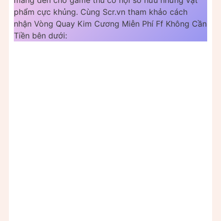
phẩm cực khủng. Cùng Scr.vn tham khảo cách
nhận Vòng Quay Kim Cương Miễn Phí Ff Không Cần
Tiền bên dưới: