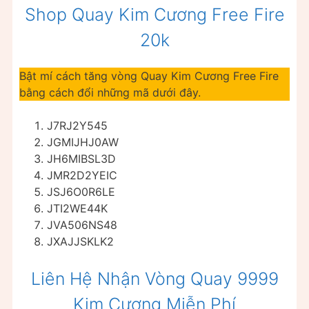
Shop Quay Kim Cương Free Fire
20k
Bật mí cách tăng vòng Quay Kim Cương Free Fire
bằng cách đổi những mã dưới đây.
J7RJ2Y545
JGMIJHJ0AW
JH6MIBSL3D
JMR2D2YEIC
JSJ6O0R6LE
JTI2WE44K
JVA506NS48
JXAJJSKLK2
Liên Hệ Nhận Vòng Quay 9999
Kim Cương Miễn Phí