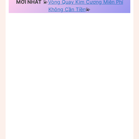
MỚI NHẤT
💫
Vòng Quay Kim Cương Miễn Phí
Không Cần Tiền
💫