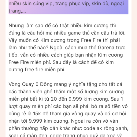
nhiều skin súng vip, trang phục vip, skin dù, ngoại
trang,…
Nhưng làm sao để có thật nhiều kim cương thì
đúng là câu hỏi mà nhiều game thủ cần câu trả lời.
Vậy muốn có Kim cương trong Free Fire thì phải
làm như thế nào? Ngoài cách mua thẻ Garena trực
tiếp, vẫn có nhiều cách giúp bạn nhận Kim cương
Free Fire miễn phí. Sau đây là cách để có kim
cương free fire miễn phí.
Vòng Quay 0 Đồng mang ý nghĩa tặng cho tất cả
các thành viên ghé thăm một số lượng kim cương
miễn phí bất kì từ 20 đến 9.999 kim cương. Sau 1
lượt quay miễn phí các bạn sẽ phải bỏ ra số tiền vô
cùng rẻ là 15k để tham gia vòng quay và có cơ hội
nhận tới 9.999 kim cương. Ngoài ra còn vô vàn
phần thưởng hấp dẫn khác như: code ak rồng xanh,
scar cá mập đen, code trang phục quỷ dạ xoa và